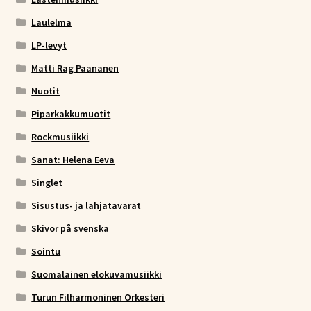
Laulelma
LP-levyt
Matti Rag Paananen
Nuotit
Piparkakkumuotit
Rockmusiikki
Sanat: Helena Eeva
Singlet
Sisustus- ja lahjatavarat
Skivor på svenska
Sointu
Suomalainen elokuvamusiikki
Turun Filharmoninen Orkesteri