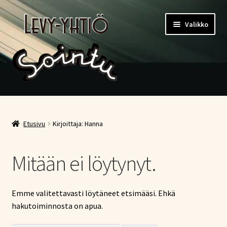
Siirry
Siirry
Valikko
navigointiin
sisältöön
Etusivu
Kauppa
Etusivu
Kirjoittaja: Hanna
Ostoskori
Mitään ei löytynyt.
Kassa
Emme valitettavasti löytäneet etsimääsi. Ehkä
Oma tili
hakutoiminnosta on apua.