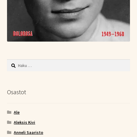
Haku:
Osastot
Ale
Aleksis Kivi
Anneli Saaristo