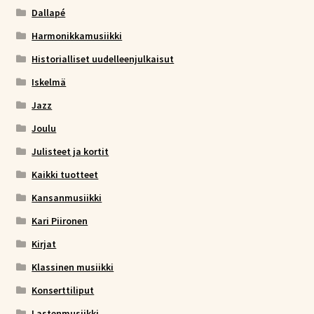
Dallapé
Harmonikkamusiikki
Historialliset uudelleenjulkaisut
Iskelmä
Jazz
Joulu
Julisteet ja kortit
Kaikki tuotteet
Kansanmusiikki
Kari Piironen
Kirjat
Klassinen musiikki
Konserttiliput
Lastenmusiikki