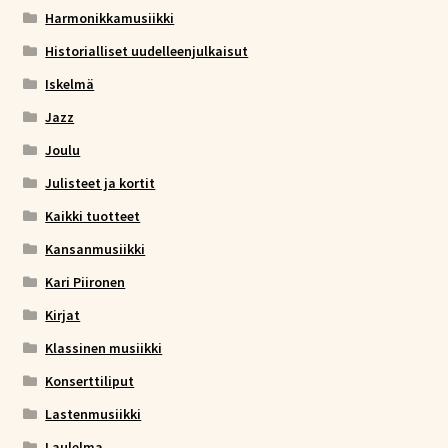
Harmonikkamusiikki
Historialliset uudelleenjulkaisut
Iskelmä
Jazz
Joulu
Julisteet ja kortit
Kaikki tuotteet
Kansanmusiikki
Kari Piironen
Kirjat
Klassinen musiikki
Konserttiliput
Lastenmusiikki
Laulelma