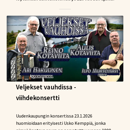
Tietoa meistä
Laajen
Konserttiliput
alemm
tason
valikko
Veljekset vauhdissa -
viihdekonsertti
Uudenkaupungin konsertissa 23.1.2026
huomioidaan erityisesti Usko Kemppiä, jonka