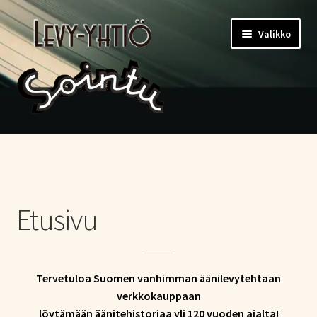
Siirry
Siirry
Valikko
navigointiin
sisältöön
Etusivu
Kauppa
Etusivu
Ostoskori
Kassa
Tervetuloa Suomen vanhimman äänilevytehtaan
Oma tili
verkkokauppaan
löytämään äänitehistoriaa yli 120 vuoden ajalta!