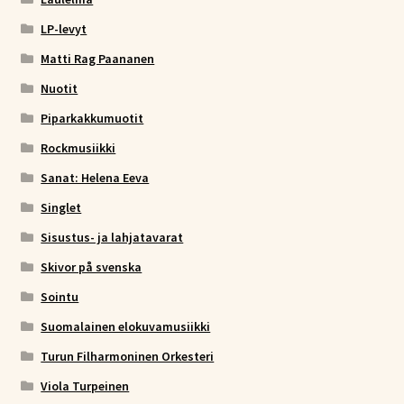
LP-levyt
Matti Rag Paananen
Nuotit
Piparkakkumuotit
Rockmusiikki
Sanat: Helena Eeva
Singlet
Sisustus- ja lahjatavarat
Skivor på svenska
Sointu
Suomalainen elokuvamusiikki
Turun Filharmoninen Orkesteri
Viola Turpeinen