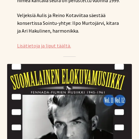
nimeä kantava seura on perustettu vuonna 1999.
Veljeksiä Aulis ja Reino Kotaviitaa säestää
konsertissa Sointu-yhtye: Ilpo Murtojärvi, kitara
ja Ari Hakulinen, harmonikka.
Lisätietoja ja liput täältä.