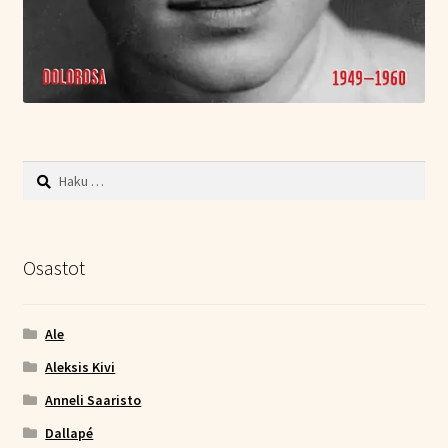
Haku:
Osastot
Ale
Aleksis Kivi
Anneli Saaristo
Dallapé