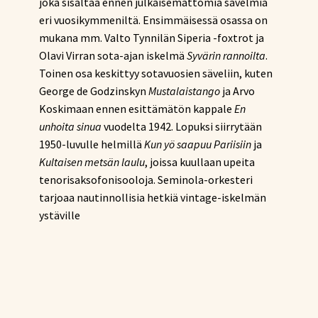
joka sisältää ennen julkaisemattomia sävelmiä
eri vuosikymmeniltä. Ensimmäisessä osassa on
mukana mm. Valto Tynnilän Siperia -foxtrot ja
Olavi Virran sota-ajan iskelmä
Syvärin rannoilta
.
Toinen osa keskittyy sotavuosien säveliin, kuten
George de Godzinskyn
Mustalaistango
ja Arvo
Koskimaan ennen esittämätön kappale
En
unhoita sinua
vuodelta 1942. Lopuksi siirrytään
1950-luvulle helmillä
Kun yö saapuu Pariisiin
ja
Kultaisen metsän laulu
, joissa kuullaan upeita
tenorisaksofonisooloja. Seminola-orkesteri
tarjoaa nautinnollisia hetkiä vintage-iskelmän
ystäville