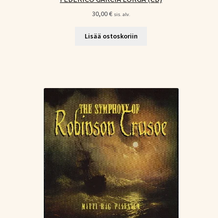
30,00
€
sis. alv.
Lisää ostoskoriin