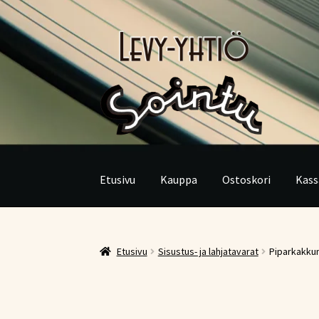
Siirry
Siirry
navigointiin
sisältöön
Etusivu
Kauppa
Ostoskori
Kass
Etusivu
Sisustus- ja lahjatavarat
Piparkakku