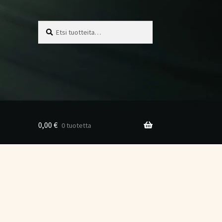
Etsi:
Haku
0,00
€
0 tuotetta