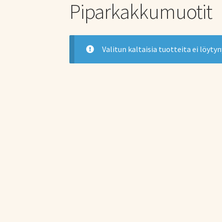
Piparkakkumuotit
Valitun kaltaisia tuotteita ei löytyn