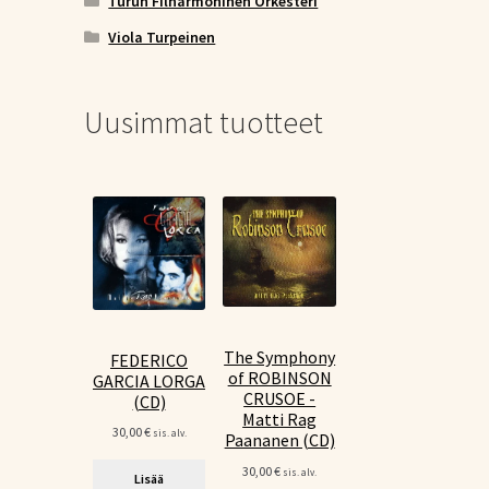
Turun Filharmoninen Orkesteri
Viola Turpeinen
Uusimmat tuotteet
The Symphony
FEDERICO
of ROBINSON
GARCIA LORGA
CRUSOE -
(CD)
Matti Rag
30,00
€
sis. alv.
Paananen (CD)
30,00
€
sis. alv.
Lisää