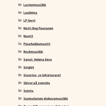
Lastenmusiikki
Laulelma
LP-levyt
Matti Rag Paananen
Nuotit
Piparkakkumuotit
Rockmusiikki
Sanat: Helena Eeva
Singlet
Sisustus- ja lahjatavarat
Skivor på svenska
Sointu
Suomalainen elokuvamusiikki