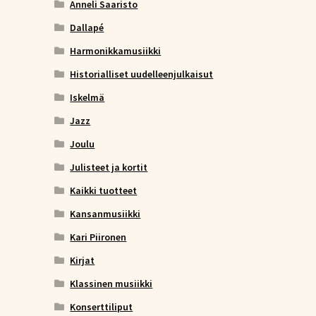
Anneli Saaristo
Dallapé
Harmonikkamusiikki
Historialliset uudelleenjulkaisut
Iskelmä
Jazz
Joulu
Julisteet ja kortit
Kaikki tuotteet
Kansanmusiikki
Kari Piironen
Kirjat
Klassinen musiikki
Konserttiliput