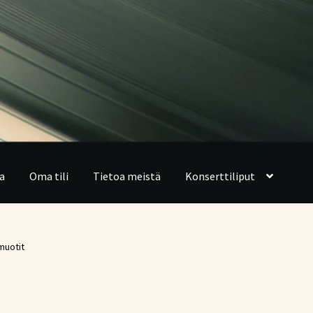
a
Oma tili
Tietoa meistä
Konserttiliput
muotit