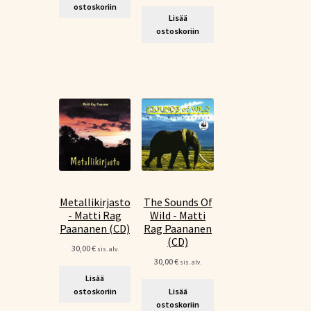
ostoskoriin
Lisää
ostoskoriin
Metallikirjasto
The Sounds Of
- Matti Rag
Wild - Matti
Paananen (CD)
Rag Paananen
(CD)
30,00
€
sis. alv.
30,00
€
sis. alv.
Lisää
ostoskoriin
Lisää
ostoskoriin