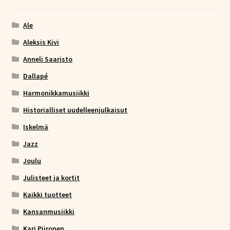
Ale
Aleksis Kivi
Anneli Saaristo
Dallapé
Harmonikkamusiikki
Historialliset uudelleenjulkaisut
Iskelmä
Jazz
Joulu
Julisteet ja kortit
Kaikki tuotteet
Kansanmusiikki
Kari Piironen