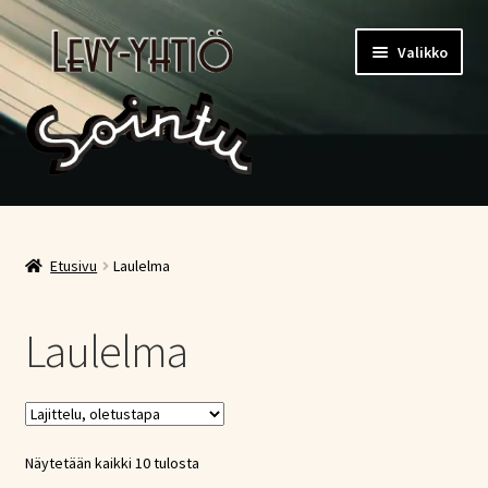
Siirry
Siirry
Valikko
navigointiin
sisältöön
Etusivu
Kauppa
Etusivu
Laulelma
Ostoskori
Laulelma
Kassa
Oma tili
Näytetään kaikki 10 tulosta