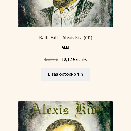
Kalle Fält – Alexis Kivi (CD)
ALE!
Alkuperäinen
Nykyinen
15,18
€
10,12
€
sis. alv.
hinta
hinta
oli:
on:
Lisää ostoskoriin
15,18 €.
10,12 €.