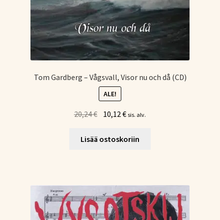
Tom Gardberg – Vågsvall, Visor nu och då (CD)
ALE!
Alkuperäinen
Nykyinen
20,24
€
10,12
€
sis. alv.
hinta
hinta
oli:
on:
Lisää ostoskoriin
20,24 €.
10,12 €.