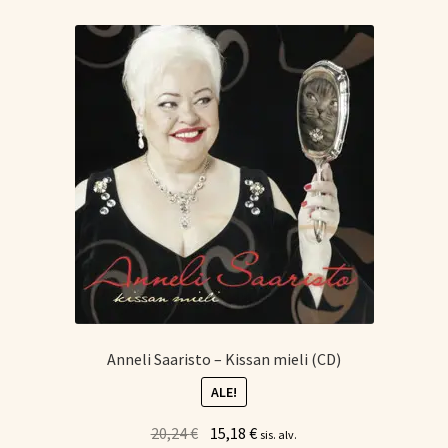
Tietoa meistä
Laajen
Konserttiliput
alemm
tason
valikko
Anneli Saaristo – Kissan mieli (CD)
ALE!
Alkuperäinen
Nykyinen
20,24
€
15,18
€
sis. alv.