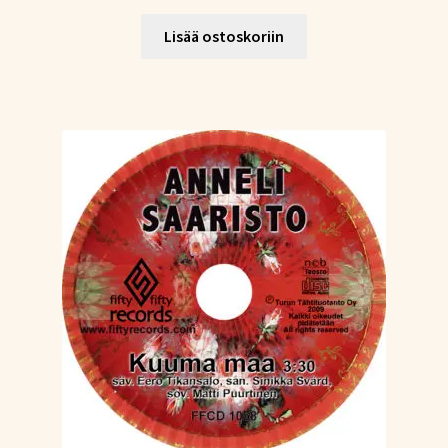
hinta
hinta
oli:
on:
Lisää ostoskoriin
20,24 €.
15,18 €.