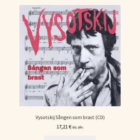
Vysotskij Sången som brast (CD)
17,21
€
sis. alv.