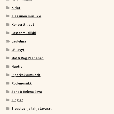
Kirjat
Klassinen musiikki
Konserttiliput
Lastenmusiikki
Laulelma
LP-levyt
Matti Rag Paananen
Nuotit
Piparkakkumuotit
Rockmusiikki
Sanat: Helena Eeva
Singlet
Sisustus- ja lahjatavarat