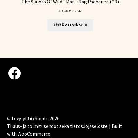
The Sounds Of Wild - Matti Rag Paananen (CD)
30,00
€
sis. alv.
Lisää ostoskoriin
Facebook
© Levy-yhtiö Sointu 2026
Tilaus- ja toimitusehdot sekä tietosuojaseloste
Built
with WooCommerce
.