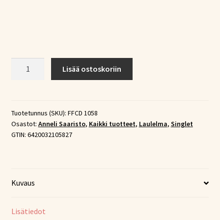
Anneli
Lisää ostoskoriin
Saaristo
–
Kuuma
maa
Tuotetunnus (SKU):
FFCD 1058
Osastot:
Anneli Saaristo
,
Kaikki tuotteet
,
Laulelma
,
Singlet
(CD-
GTIN:
6420032105827
single)
määrä
Kuvaus
Lisätiedot