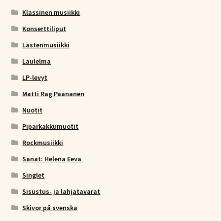
Klassinen musiikki
Konserttiliput
Lastenmusiikki
Laulelma
LP-levyt
Matti Rag Paananen
Nuotit
Piparkakkumuotit
Rockmusiikki
Sanat: Helena Eeva
Singlet
Sisustus- ja lahjatavarat
Skivor på svenska