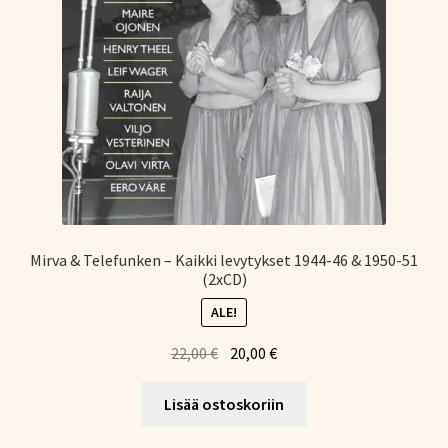
Mirva & Telefunken – Kaikki levytykset 1944-46 & 1950-51
(2xCD)
ALE!
Alkuperäinen
Nykyinen
22,00
€
20,00
€
hinta
hinta
oli:
on:
Lisää ostoskoriin
22,00 €.
20,00 €.