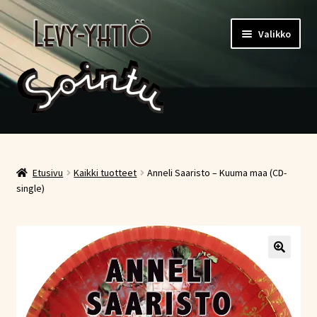
Siirry
Siirry
Valikko
navigointiin
sisältöön
Etusivu
Kauppa
Etusivu
Kaikki tuotteet
Anneli Saaristo – Kuuma maa (CD-
single)
Ostoskori
Kassa
Oma tili