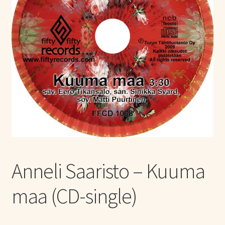
Tietoa meistä
Laajen
Konserttiliput
alemm
tason
valikko
Anneli Saaristo – Kuuma
maa (CD-single)