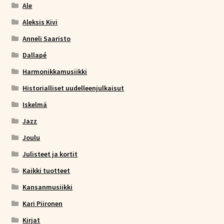
Ale
Aleksis Kivi
Anneli Saaristo
Dallapé
Harmonikkamusiikki
Historialliset uudelleenjulkaisut
Iskelmä
Jazz
Joulu
Julisteet ja kortit
Kaikki tuotteet
Kansanmusiikki
Kari Piironen
Kirjat