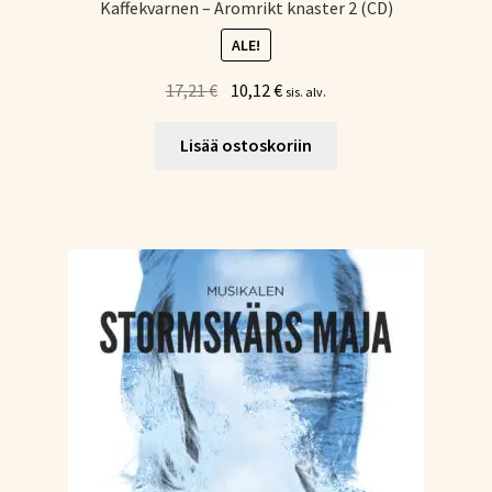
Kaffekvarnen – Aromrikt knaster 2 (CD)
ALE!
Alkuperäinen
Nykyinen
17,21
€
10,12
€
sis. alv.
hinta
hinta
oli:
on:
Lisää ostoskoriin
17,21 €.
10,12 €.