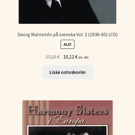
Georg Malmstén på svenska Vol. 2 (1936-65) (CD)
ALE!
Alkuperäinen
Nykyinen
17,21
€
10,12
€
sis. alv.
hinta
hinta
oli:
on:
Lisää ostoskoriin
17,21 €.
10,12 €.