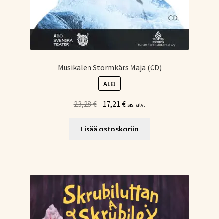
Musikalen Stormkärs Maja (CD)
ALE!
Alkuperäinen
Nykyinen
23,28
€
17,21
€
sis. alv.
hinta
hinta
oli:
on:
Lisää ostoskoriin
23,28 €.
17,21 €.