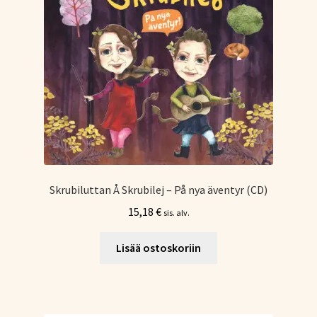
Skrubiluttan Å Skrubilej – På nya äventyr (CD)
15,18
€
sis. alv.
Lisää ostoskoriin