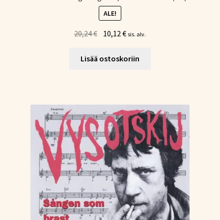
ALE!
Alkuperäinen
Nykyinen
20,24
€
10,12
€
sis. alv.
hinta
hinta
oli:
on:
Lisää ostoskoriin
20,24 €.
10,12 €.