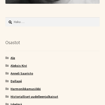
Haku:
Osastot
Ale
Aleksis Kivi
Anneli Saaristo
Dallapé
Harmonikkamusiikki
Historialliset uudelleenjulkaisut
Iskelmä