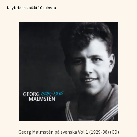
Tietoa meistä
Näytetään kaikki 10 tulosta
Laajen
Konserttiliput
alemm
tason
valikko
Georg Malmstén på svenska Vol 1 (1929-36) (CD)