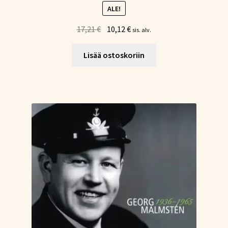
ALE!
Alkuperäinen
Nykyinen
17,21
€
10,12
€
sis. alv.
hinta
hinta
oli:
on:
Lisää ostoskoriin
17,21 €.
10,12 €.