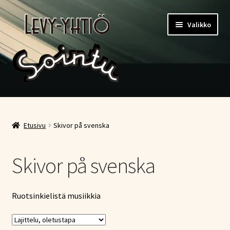
Siirry
Siirry
Valikko
navigointiin
sisältöön
Etusivu
Kauppa
Etusivu
Skivor på svenska
Ostoskori
Skivor på svenska
Kassa
Ruotsinkielistä musiikkia
Oma tili