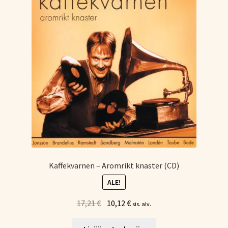
Kaffekvarnen – Aromrikt knaster (CD)
ALE!
Alkuperäinen
Nykyinen
17,21
€
10,12
€
sis. alv.
hinta
hinta