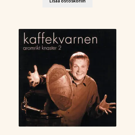
oli:
on:
Lisää ostoskoriin
17,21 €.
10,12 €.