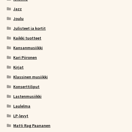
Jazz
Joulu
Julisteet ja kortit
Kaikki tuotteet
Kansanmusiikki
Kari Piironen
Kirjat
Klassinen musiikki
Konserttiliput
Lastenmusiikki
Laulelma
LP-levyt
Matti Rag Paananen