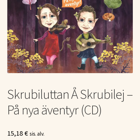
Tietoa meistä
Laajen
Konserttiliput
alemm
tason
valikko
Skrubiluttan Å Skrubilej –
På nya äventyr (CD)
15,18
€
sis. alv.