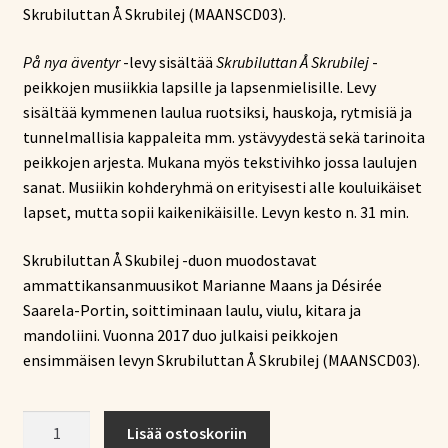
Skrubiluttan Å Skrubilej (MAANSCD03).
På nya äventyr
-levy sisältää
Skrubiluttan Å Skrubilej
-
peikkojen musiikkia lapsille ja lapsenmielisille. Levy
sisältää kymmenen laulua ruotsiksi, hauskoja, rytmisiä ja
tunnelmallisia kappaleita mm. ystävyydestä sekä tarinoita
peikkojen arjesta. Mukana myös tekstivihko jossa laulujen
sanat. Musiikin kohderyhmä on erityisesti alle kouluikäiset
lapset, mutta sopii kaikenikäisille. Levyn kesto n. 31 min.
Skrubiluttan Å Skubilej -duon muodostavat
ammattikansanmuusikot Marianne Maans ja Désirée
Saarela-Portin, soittiminaan laulu, viulu, kitara ja
mandoliini. Vuonna 2017 duo julkaisi peikkojen
ensimmäisen levyn Skrubiluttan Å Skrubilej (MAANSCD03).
Skrubiluttan
Lisää ostoskoriin
Å