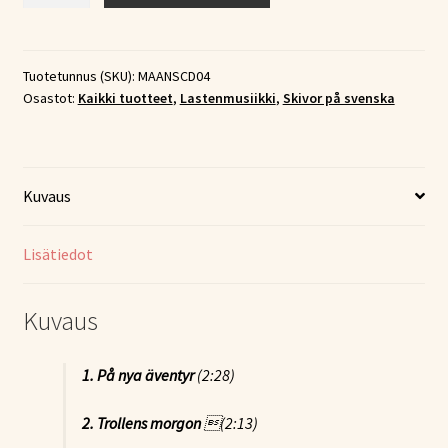
Skrubilej
–
På
Tuotetunnus (SKU):
MAANSCD04
Osastot:
Kaikki tuotteet
,
Lastenmusiikki
,
Skivor på svenska
nya
äventyr
(CD)
määrä
Kuvaus
Lisätiedot
Kuvaus
1. På nya äventyr
(2:28)
2.
Trollens morgon
(2:13)