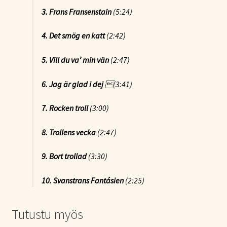
3. Frans Fransenstain
(5:24)
4. Det smög en katt
(2:42)
5. Vill du va’ min vän
(2:47)
6. Jag är glad i dej
(3:41)
7.
Rocken troll
(3:00)
8.
Trollens vecka
(2:47)
9.
Bort trollad
(3:30)
10. Svanstrans Fantásien
(2:25)
Tutustu myös