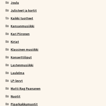
Joulu
Julisteet ja kortit
Kaikki tuotteet
Kansanmusiikki
Kari Piironen
Kirjat
Klassinen musiikki
Konserttiliput
Lastenmusiikki
Laulelma
LP-levyt
Matti Rag Paananen
Nuotit
Piparkakkumuotit