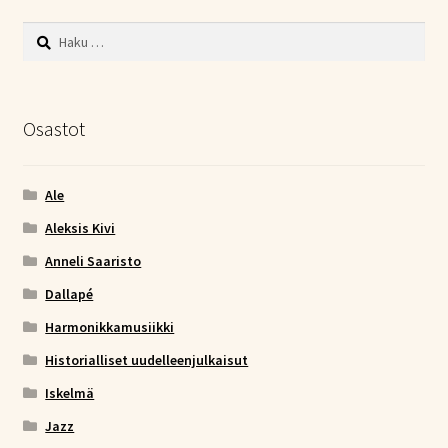
Haku:
Osastot
Ale
Aleksis Kivi
Anneli Saaristo
Dallapé
Harmonikkamusiikki
Historialliset uudelleenjulkaisut
Iskelmä
Jazz