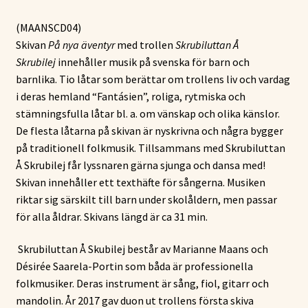
(MAANSCD04)
Skivan
På nya äventyr
med trollen
Skrubiluttan Å
Skrubilej
innehåller musik på svenska för barn och
barnlika. Tio låtar som berättar om trollens liv och vardag
i deras hemland “Fantásien”, roliga, rytmiska och
stämningsfulla låtar bl. a. om vänskap och olika känslor.
De flesta låtarna på skivan är nyskrivna och några bygger
på traditionell folkmusik. Tillsammans med Skrubiluttan
Å Skrubilej får lyssnaren gärna sjunga och dansa med!
Skivan innehåller ett texthäfte för sångerna. Musiken
riktar sig särskilt till barn under skolåldern, men passar
för alla åldrar. Skivans längd är ca 31 min.
Skrubiluttan Å Skubilej består av Marianne Maans och
Désirée Saarela-Portin som båda är professionella
folkmusiker. Deras instrument är sång, fiol, gitarr och
mandolin. År 2017 gav duon ut trollens första skiva