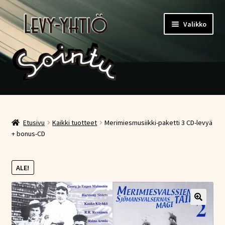
Siirry
Siirry
Valikko
navigointiin
sisältöön
Etusivu
Kauppa
Etusivu
Kaikki tuotteet
Merimiesmusiikki-paketti 3 CD-levyä
+ bonus-CD
Ostoskori
ALE!
Kassa
Oma tili