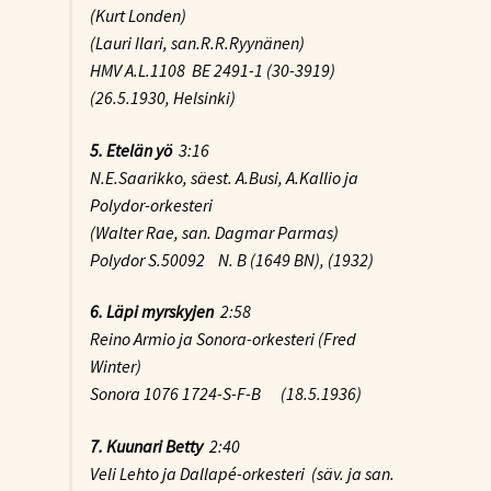
(Kurt Londen)
(Lauri Ilari, san.R.R.Ryynänen)
HMV A.L.1108 BE 2491-1 (30-3919)
(26.5.1930, Helsinki)
5. Etelän yö
3:16
N.E.Saarikko, säest. A.Busi, A.Kallio ja
Polydor-orkesteri
(Walter Rae, san. Dagmar Parmas)
Polydor S.50092 N. B (1649 BN), (1932)
6. Läpi myrskyjen
2:58
Reino Armio ja Sonora-orkesteri (Fred
Winter)
Sonora 1076 1724-S-F-B (18.5.1936)
7. Kuunari Betty
2:40
Veli Lehto ja Dallapé-orkesteri (säv. ja san.