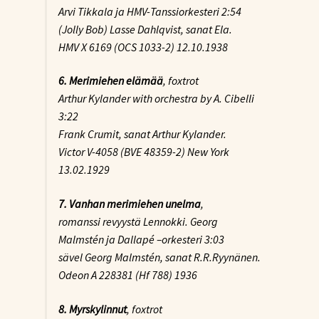
Arvi Tikkala ja HMV-Tanssiorkesteri 2:54
(Jolly Bob) Lasse Dahlqvist, sanat Ela.
HMV X 6169 (OCS 1033-2) 12.10.1938
6. Merimiehen elämää
, foxtrot
Arthur Kylander with orchestra by A. Cibelli
3:22
Frank Crumit, sanat Arthur Kylander.
Victor V-4058 (BVE 48359-2) New York
13.02.1929
7. Vanhan merimiehen unelma
,
romanssi revyystä Lennokki. Georg
Malmstén ja Dallapé –orkesteri 3:03
sävel Georg Malmstén, sanat R.R.Ryynänen.
Odeon A 228381 (Hf 788) 1936
8. Myrskylinnut
, foxtrot