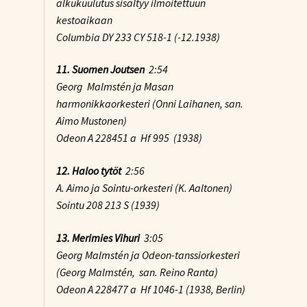
alkukuulutus sisältyy ilmoitettuun
kestoaikaan
Columbia DY 233 CY 518-1 (-12.1938)
11. Suomen Joutsen
2:54
Georg Malmstén ja Masan
harmonikkaorkesteri (Onni Laihanen, san.
Aimo Mustonen)
Odeon A 228451 a Hf 995 (1938)
12. Haloo tytöt
2:56
A. Aimo ja Sointu-orkesteri (K. Aaltonen)
Sointu 208 213 S (1939)
13. Merimies Vihuri
3:05
Georg Malmstén ja Odeon-tanssiorkesteri
(Georg Malmstén, san. Reino Ranta)
Odeon A 228477 a Hf 1046-1 (1938, Berlin)