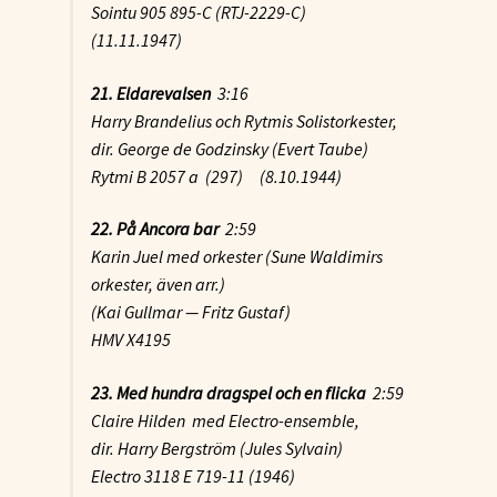
Sointu 905 895-C (RTJ-2229-C)
(11.11.1947)
21. Eldarevalsen
3:16
Harry Brandelius och Rytmis Solistorkester,
dir. George de Godzinsky (Evert Taube)
Rytmi B 2057 a (297) (8.10.1944)
22. På Ancora bar
2:59
Karin Juel med orkester (Sune Waldimirs
orkester, även arr.)
(Kai Gullmar — Fritz Gustaf)
HMV X4195
23. Med hundra dragspel och en flicka
2:59
Claire Hilden med Electro-ensemble,
dir. Harry Bergström (Jules Sylvain)
Electro 3118 E 719-11 (1946)