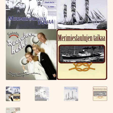
Tietoa meistä
Laajen
Konserttiliput
alemm
tason
valikko