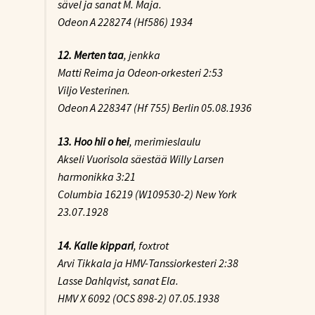
sävel ja sanat M. Maja.
Odeon A 228274 (Hf586) 1934
12. Merten taa
, jenkka
Matti Reima ja Odeon-orkesteri 2:53
Viljo Vesterinen.
Odeon A 228347 (Hf 755) Berlin 05.08.1936
13. Hoo hii o hei
, merimieslaulu
Akseli Vuorisola säestää Willy Larsen
harmonikka 3:21
Columbia 16219 (W109530-2) New York
23.07.1928
14. Kalle kippari
, foxtrot
Arvi Tikkala ja HMV-Tanssiorkesteri 2:38
Lasse Dahlqvist, sanat Ela.
HMV X 6092 (OCS 898-2) 07.05.1938