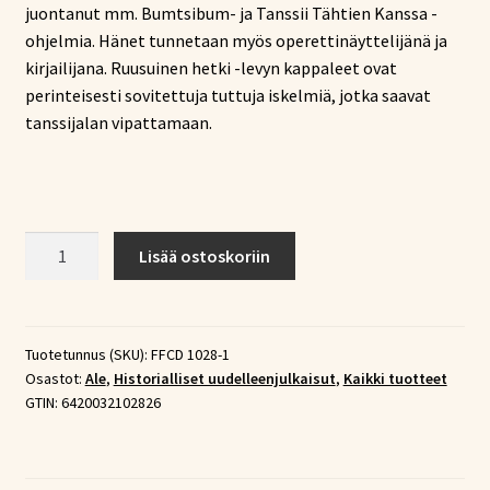
juontanut mm. Bumtsibum- ja Tanssii Tähtien Kanssa -
ohjelmia. Hänet tunnetaan myös operettinäyttelijänä ja
kirjailijana. Ruusuinen hetki -levyn kappaleet ovat
perinteisesti sovitettuja tuttuja iskelmiä, jotka saavat
tanssijalan vipattamaan.
Merimiesmusiikki-
Lisää ostoskoriin
paketti
3
CD-
levyä
Tuotetunnus (SKU):
FFCD 1028-1
Osastot:
Ale
,
Historialliset uudelleenjulkaisut
,
Kaikki tuotteet
+
GTIN:
6420032102826
bonus-
CD
määrä