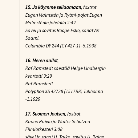
15. Jo käymme seilaamaan
, foxtrot
Eugen Malmstén ja Rytmi-pojat Eugen
Malmsténin johdolla 2:42
Sävel ja sovitus Roope Esko, sanat Ari
Saarni.
Columbia DY 244 (CY 427-1) -5.1938
16. Meren aallot
,
Raf Ramstedt säestää Helge Lindbergin
kvartetti 3:29
Raf Ramstedt.
Polyphon XS 42728 (1517BR) Tukholma
-1.1929
17. Suomen Joutsen
, foxtrot
Kauno Raivio ja Walter Schützen
Filmiorkesteri 3:08
sävel ja sanat U. Talka, sovitus H. Raine.