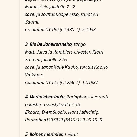
Malmsténin johdolla 2:42
sävel ja sovitus Roope Esko, sanat Ari
Saarni.
Columbia DY 180 (CY 430-1) -5.1938
3. Rio De Janeiron neito
, tango
Matti Jurva ja Ramblers-orkesteri Klaus
Salmen johdolla 2:53
sävel ja sanat Kalle Kauko, sovitus Kaarlo
Valkama.
Columbia DY 116 (CY 256-1) -11.1937
4. Merimiehen laulu
, Parlophon – kvartetti
orkesterin säestyksellä 2:35
Ekhard, Evert Suonio, Hans Aufrichtig.
Parlophon B.36049 (64103) 20.09.1929
5. Iloinen merimies
, foxtrot