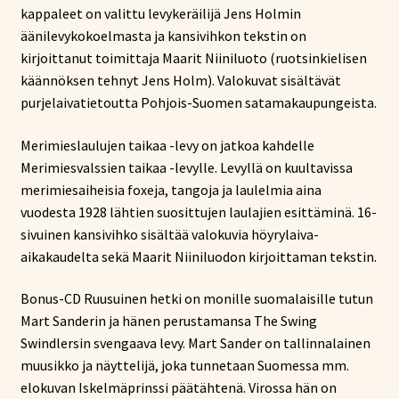
kappaleet on valittu levykeräilijä Jens Holmin
äänilevykokoelmasta ja kansivihkon tekstin on
kirjoittanut toimittaja Maarit Niiniluoto (ruotsinkielisen
käännöksen tehnyt Jens Holm). Valokuvat sisältävät
purjelaivatietoutta Pohjois-Suomen satamakaupungeista.
Merimieslaulujen taikaa -levy on jatkoa kahdelle
Merimiesvalssien taikaa -levylle. Levyllä on kuultavissa
merimiesaiheisia foxeja, tangoja ja laulelmia aina
vuodesta 1928 lähtien suosittujen laulajien esittäminä. 16-
sivuinen kansivihko sisältää valokuvia höyrylaiva-
aikakaudelta sekä Maarit Niiniluodon kirjoittaman tekstin.
Bonus-CD Ruusuinen hetki on monille suomalaisille tutun
Mart Sanderin ja hänen perustamansa The Swing
Swindlersin svengaava levy. Mart Sander on tallinnalainen
muusikko ja näyttelijä, joka tunnetaan Suomessa mm.
elokuvan Iskelmäprinssi päätähtenä. Virossa hän on