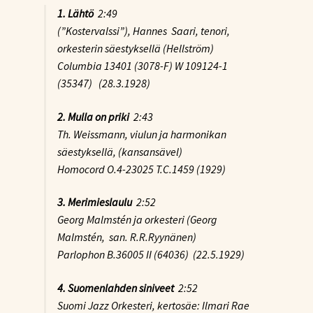
1. Lähtö
2:49
(”Kostervalssi”), Hannes Saari, tenori,
orkesterin säestyksellä (Hellström)
Columbia 13401 (3078-F) W 109124-1
(35347) (28.3.1928)
2. Mulla on priki
2:43
Th. Weissmann, viulun ja harmonikan
säestyksellä, (kansansävel)
Homocord O.4-23025 T.C.1459 (1929)
3. Merimieslaulu
2:52
Georg Malmstén ja orkesteri (Georg
Malmstén, san. R.R.Ryynänen)
Parlophon B.36005 II (64036) (22.5.1929)
4. Suomenlahden siniveet
2:52
Suomi Jazz Orkesteri, kertosäe: Ilmari Rae