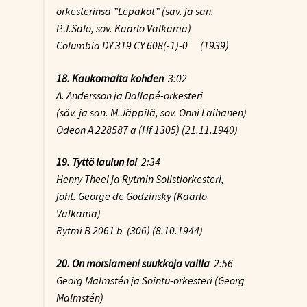
orkesterinsa ”Lepakot” (säv. ja san.
P.J.Salo, sov. Kaarlo Valkama)
Columbia DY 319 CY 608(-1)-0 (1939)
18. Kaukomaita kohden
3:02
A. Andersson ja Dallapé-orkesteri
(säv. ja san. M.Jäppilä, sov. Onni Laihanen)
Odeon A 228587 a (Hf 1305) (21.11.1940)
19. Tyttö laulun loi
2:34
Henry Theel ja Rytmin Solistiorkesteri,
joht. George de Godzinsky (Kaarlo
Valkama)
Rytmi B 2061 b (306) (8.10.1944)
20. On morsiameni suukkoja vailla
2:56
Georg Malmstén ja Sointu-orkesteri (Georg
Malmstén)