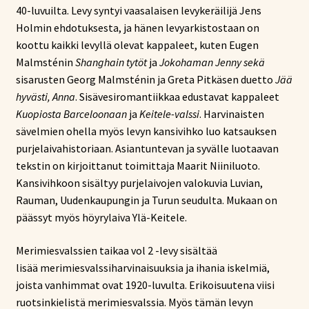
40-luvuilta. Levy syntyi vaasalaisen levykeräilijä Jens
Holmin ehdotuksesta, ja hänen levyarkistostaan on
koottu kaikki levyllä olevat kappaleet, kuten Eugen
Malmsténin
Shanghain tytöt
ja
Jokohaman Jenny sekä
sisarusten Georg Malmsténin ja Greta Pitkäsen duetto
Jää
hyvästi, Anna
. Sisävesiromantiikkaa edustavat kappaleet
Kuopiosta Barceloonaan
ja
Keitele-valssi
. Harvinaisten
sävelmien ohella myös levyn kansivihko luo katsauksen
purjelaivahistoriaan. Asiantuntevan ja syvälle luotaavan
tekstin on kirjoittanut toimittaja Maarit Niiniluoto.
Kansivihkoon sisältyy purjelaivojen valokuvia Luvian,
Rauman, Uudenkaupungin ja Turun seudulta. Mukaan on
päässyt myös höyrylaiva Ylä-Keitele.
Merimiesvalssien taikaa vol 2 -levy sisältää
lisää merimiesvalssiharvinaisuuksia ja ihania iskelmiä,
joista vanhimmat ovat 1920-luvulta. Erikoisuutena viisi
ruotsinkielistä merimiesvalssia. Myös tämän levyn