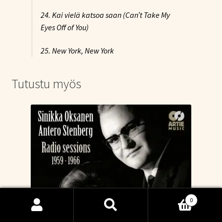
24. Kai vielä katsoa saan (Can’t Take My
Eyes Off of You)
25. New York, New York
Tutustu myös
0
Etsi:
Haku