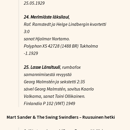
25.05.1929
24. Merimiäste läksilaul
,
Raf. Ramstedt ja Helge Lindbergin kvartetti
3:0
sanat Hjalmar Nortamo.
Polyphon XS 42728 (1488 BR) Tukholma
-1.1929
25. Lasse Länsituuli
, rumbafox
samannimisestä revyystä
Georg Malmstén ja sekstetti 2:35
sävel Georg Malmstén, sovitus Kaarlo
Valkama, sanat Toini Ollikainen.
Finlandia P 102 (VMT) 1949
Mart Sander & The Swing Swindlers – Ruusuinen hetki