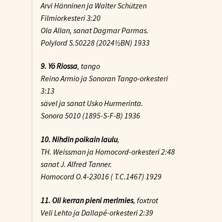
Arvi Hänninen ja Walter Schützen
Filmiorkesteri 3:20
Ola Allan, sanat Dagmar Parmas.
Polylord S.50228 (2024½BN) 1933
9. Yö Riossa
, tango
Reino Armio ja Sonoran Tango-orkesteri
3:13
sävel ja sanat Usko Hurmerinta.
Sonora 5010 (1895-S-F-B) 1936
10. Nihdin poikain laulu
,
TH. Weissman ja Homocord-orkesteri 2:48
sanat J. Alfred Tanner.
Homocord O.4-23016 ( T.C.1467) 1929
11. Oli kerran pieni merimies
, foxtrot
Veli Lehto ja Dallapé-orkesteri 2:39