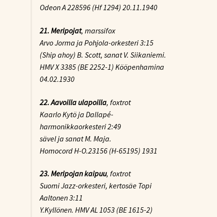
Odeon A 228596 (Hf 1294) 20.11.1940
21. Meripojat
, marssifox
Arvo Jorma ja Pohjola-orkesteri 3:15
(Ship ahoy) B. Scott, sanat V. Siikaniemi.
HMV X 3385 (BE 2252-1) Kööpenhamina
04.02.1930
22. Aavoilla ulapoilla
, foxtrot
Kaarlo Kytö ja Dallapé-
harmonikkaorkesteri 2:49
sävel ja sanat M. Maja.
Homocord H-O.23156 (H-65195) 1931
23. Meripojan kaipuu
, foxtrot
Suomi Jazz-orkesteri, kertosäe Topi
Aaltonen 3:11
Y.Kyllönen. HMV AL 1053 (BE 1615-2)