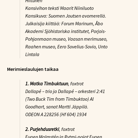
Hiltunen
Kansivihon teksti Maarit Niiniluoto
Kansikuva: Suomen Joutsen avomerellä.
Julkaisija kiittää: Forum Marinum, Åbo
Akademi Sjöhistoriska institutet, Porjois-
Pohjanmaan museo, Vaasan merimuseo,
Raahen museo, Eero Sovelius-Sovio, Unto
Lintala
Merimieslaulujen taikaa
1. Matka Timbuktuun
, foxtrot
Dallapé – trio ja Dallapé – orkesteri 2:41
(Two Buck Tim from Timbuktoo) Al
Goodhart, sanat Martti Jäppilä.
ODEON A 228256 (Hf 604) 1934
2. Purjehdusretki
, foxtrot
Eugen Malmstén ja Rytmi-pojat Eugen