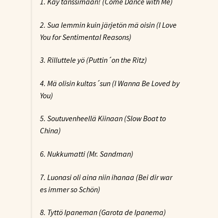
1. Käy tanssimaan! (Come Dance with Me)
2. Sua lemmin kuin järjetön mä oisin (I Love
You for Sentimental Reasons)
3. Rilluttele yö (Puttin´on the Ritz)
4. Mä olisin kultas´sun (I Wanna Be Loved by
You)
5. Soutuvenheellä Kiinaan (Slow Boat to
China)
6. Nukkumatti (Mr. Sandman)
7. Luonasi oli aina niin ihanaa (Bei dir war
es immer so Schön)
8. Tyttö Ipaneman (Garota de Ipanema)