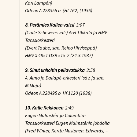
Kari Lampén)
Odeon A 228355 a (Hf 762) (1936)
8. Perämies Kallen valssi
3:07
(Calle Schewens vals) Arvi Tikkala ja HMV-
Tanssiorkesteri
(Evert Taube, san. Reino Hirviseppä)
HMV X 4851 OSB 515-2 (24.3.1937)
9. Sinut unhoitin pellavatukka
2:58
A. Aimo ja Dallapé-orkesteri (säv. ja san.
M.Maja)
Odeon A 228495 b Hf 1120 (1938)
10. Kalle Kekkonen
2:49
Eugen Malmstén ja Columbia-
Tanssiorkesteri Eugen Malmsténin johdolla
(Fred Winter, Kerttu Mustonen, Edwards) –