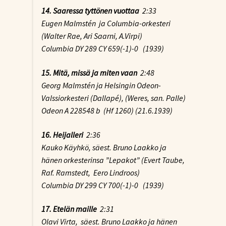
14. Saaressa tyttönen vuottaa
2:33
Eugen Malmstén ja Columbia-orkesteri
(Walter Rae, Ari Saarni, A.Virpi)
Columbia DY 289 CY 659(-1)-0 (1939)
15. Mitä, missä ja miten vaan
2:48
Georg Malmstén ja Helsingin Odeon-
Valssiorkesteri (Dallapé), (Weres, san. Palle)
Odeon A 228548 b (Hf 1260) (21.6.1939)
16. Heijalleri
2:36
Kauko Käyhkö, säest. Bruno Laakko ja
hänen orkesterinsa ”Lepakot” (Evert Taube,
Raf. Ramstedt, Eero Lindroos)
Columbia DY 299 CY 700(-1)-0 (1939)
17. Etelän maille
2:31
Olavi Virta, säest. Bruno Laakko ja hänen