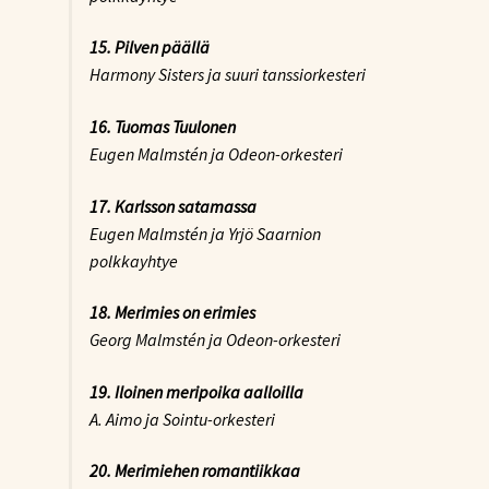
15. Pilven päällä
Harmony Sisters ja suuri tanssiorkesteri
16. Tuomas Tuulonen
Eugen Malmstén ja Odeon-orkesteri
17. Karlsson satamassa
Eugen Malmstén ja Yrjö Saarnion
polkkayhtye
18. Merimies on erimies
Georg Malmstén ja Odeon-orkesteri
19. Iloinen meripoika aalloilla
A. Aimo ja Sointu-orkesteri
20. Merimiehen romantiikkaa