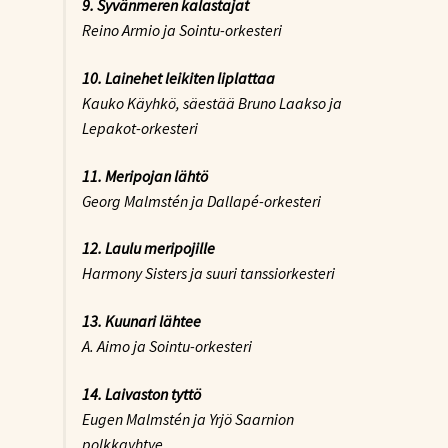
9. Syvänmeren kalastajat
Reino Armio ja Sointu-orkesteri
10. Lainehet leikiten liplattaa
Kauko Käyhkö, säestää Bruno Laakso ja
Lepakot-orkesteri
11. Meripojan lähtö
Georg Malmstén ja Dallapé-orkesteri
12. Laulu meripojille
Harmony Sisters ja suuri tanssiorkesteri
13. Kuunari lähtee
A. Aimo ja Sointu-orkesteri
14. Laivaston tyttö
Eugen Malmstén ja Yrjö Saarnion
polkkayhtye