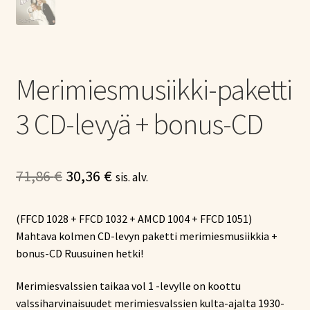
Merimiesmusiikki-paketti
3 CD-levyä + bonus-CD
Alkuperäinen
Nykyinen
71,86
€
30,36
€
sis. alv.
hinta
hinta
(FFCD 1028 + FFCD 1032 + AMCD 1004 + FFCD 1051)
oli:
on:
Mahtava kolmen CD-levyn paketti merimiesmusiikkia +
71,86 €.
30,36 €.
bonus-CD Ruusuinen hetki!
Merimiesvalssien taikaa vol 1 -levylle on koottu
valssiharvinaisuudet merimiesvalssien kulta-ajalta 1930-