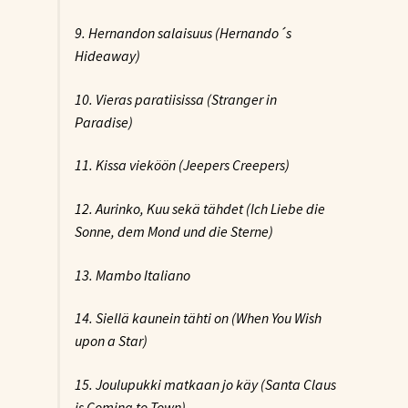
9. Hernandon salaisuus (Hernando´s
Hideaway)
10. Vieras paratiisissa (Stranger in
Paradise)
11. Kissa vieköön (Jeepers Creepers)
12. Aurinko, Kuu sekä tähdet (Ich Liebe die
Sonne, dem Mond und die Sterne)
13. Mambo Italiano
14. Siellä kaunein tähti on (When You Wish
upon a Star)
15. Joulupukki matkaan jo käy (Santa Claus
is Coming to Town)