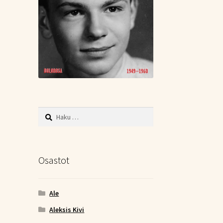
Haku:
Osastot
Ale
Aleksis Kivi