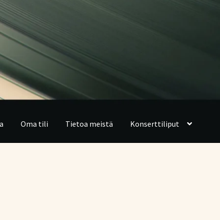
a
Oma tili
Tietoa meistä
Konserttiliput