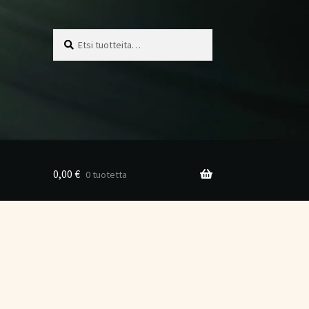
Etsi:
Haku
0,00
€
0 tuotetta