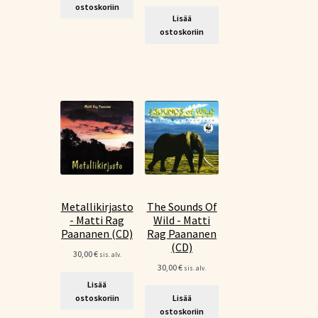
ostoskoriin
Lisää
ostoskoriin
Metallikirjasto
The Sounds Of
- Matti Rag
Wild - Matti
Paananen (CD)
Rag Paananen
(CD)
30,00
€
sis. alv.
30,00
€
sis. alv.
Lisää
ostoskoriin
Lisää
ostoskoriin