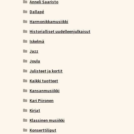
Anneli Saaristo
Dallapé
Harmonikkamusiikki
Historialliset uudelleenjulkaisut
Iskelmä
Jazz
Joulu
Julisteet ja kortit
Kaikki tuotteet
Kansanmusiikki
Kari Piironen
Kirjat
Klassinen musiikki
Konserttiliput