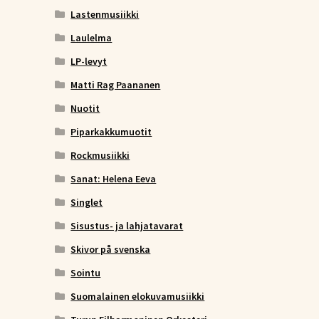
Lastenmusiikki
Laulelma
LP-levyt
Matti Rag Paananen
Nuotit
Piparkakkumuotit
Rockmusiikki
Sanat: Helena Eeva
Singlet
Sisustus- ja lahjatavarat
Skivor på svenska
Sointu
Suomalainen elokuvamusiikki