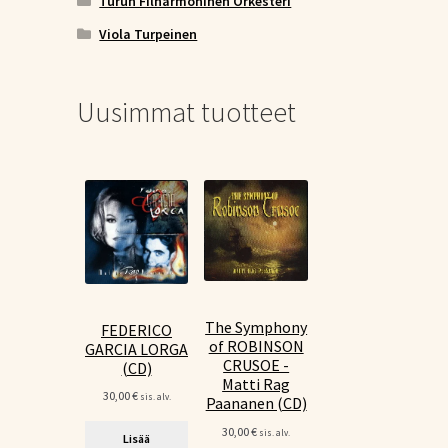
Turun Filharmoninen Orkesteri
Viola Turpeinen
Uusimmat tuotteet
The Symphony
FEDERICO
of ROBINSON
GARCIA LORGA
CRUSOE -
(CD)
Matti Rag
30,00
€
sis. alv.
Paananen (CD)
30,00
€
sis. alv.
Lisää