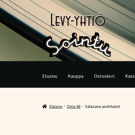
Siirry
Siirry
navigointiin
sisältöön
Etusivu
Kauppa
Ostoskori
Kass
Etusivu
Oma tili
Salasana unohtunut