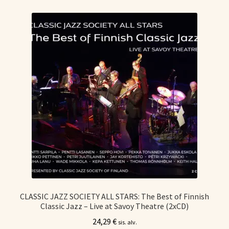
Tietoa meistä
Laajen
Konserttiliput
alemm
tason
valikko
CLASSIC JAZZ SOCIETY ALL STARS: The Best of Finnish
Classic Jazz – Live at Savoy Theatre (2xCD)
24,29
€
sis. alv.