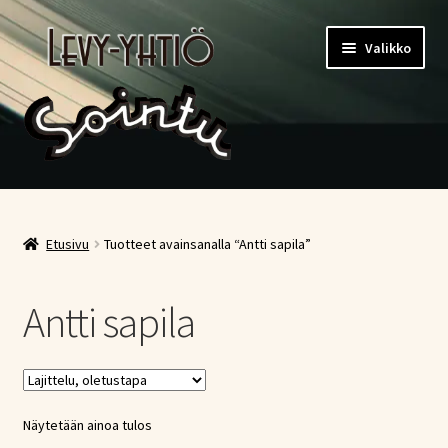
Siirry
Siirry
Valikko
navigointiin
sisältöön
Etusivu
Kauppa
Etusivu
Tuotteet avainsanalla “Antti sapila”
Ostoskori
Antti sapila
Kassa
Oma tili
Näytetään ainoa tulos