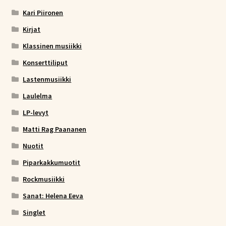
Kari Piironen
Kirjat
Klassinen musiikki
Konserttiliput
Lastenmusiikki
Laulelma
LP-levyt
Matti Rag Paananen
Nuotit
Piparkakkumuotit
Rockmusiikki
Sanat: Helena Eeva
Singlet