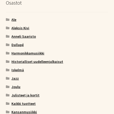
Osastot
Ale
Aleksis Kivi
Anneli Saaristo
Dallapé
Harmonikkamusiikki
Historialliset uudelleenjulkaisut
Iskelmä
Jazz
Joulu
Julisteet ja kortit
Kaikki tuotteet
Kansanmusiikki