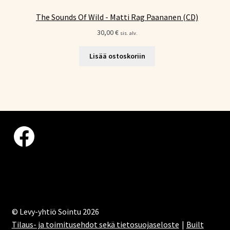
The Sounds Of Wild - Matti Rag Paananen (CD)
30,00
€
sis. alv.
Lisää ostoskoriin
Facebook
© Levy-yhtiö Sointu 2026
Tilaus- ja toimitusehdot sekä tietosuojaseloste
Built