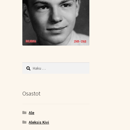
Haku:
Osastot
Ale
Aleksis Kivi