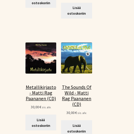
ostoskoriin
Lisää
ostoskoriin
Metallikirjasto
The Sounds Of
- Matti Rag
Wild - Matti
Paananen (CD)
Rag Paananen
(CD)
30,00
€
sis. alv.
30,00
€
sis. alv.
Lisää
ostoskoriin
Lisää
ostoskoriin