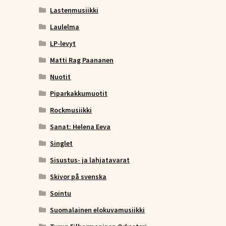
Lastenmusiikki
Laulelma
LP-levyt
Matti Rag Paananen
Nuotit
Piparkakkumuotit
Rockmusiikki
Sanat: Helena Eeva
Singlet
Sisustus- ja lahjatavarat
Skivor på svenska
Sointu
Suomalainen elokuvamusiikki