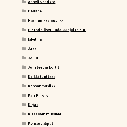
Anneli Saaristo
Dallapé
Harmonikkamusiikki
Historialliset uudelleenjulkaisut
Iskelmä
Jazz
Joulu
Julisteet ja kortit
Kaikki tuotteet
Kansanmusiikki
Kari Piironen
Kirjat
Klassinen musiikki
Konserttiliput