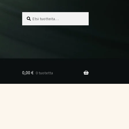
Etsi:
Haku
0,00
€
0 tuotetta