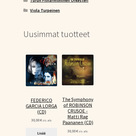
Turun Filharmoninen Orkesteri
Viola Turpeinen
Uusimmat tuotteet
The Symphony
FEDERICO
of ROBINSON
GARCIA LORGA
CRUSOE -
(CD)
Matti Rag
30,00
€
sis. alv.
Paananen (CD)
30,00
€
sis. alv.
Lisää