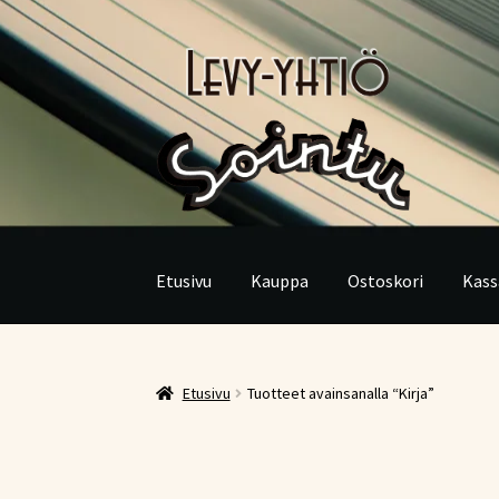
Siirry
Siirry
navigointiin
sisältöön
Etusivu
Kauppa
Ostoskori
Kass
Etusivu
Tuotteet avainsanalla “Kirja”