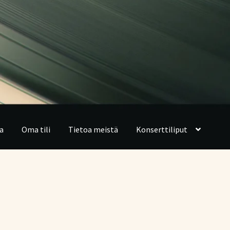
a
Oma tili
Tietoa meistä
Konserttiliput