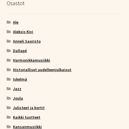
Osastot
Ale
Aleksis Kivi
Anneli Saaristo
Dallapé
Harmonikkamusiikki
Historialliset uudelleenjulkaisut
Iskelmä
Jazz
Joulu
Julisteet ja kortit
Kaikki tuotteet
Kansanmusiikki