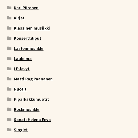
Kari Piironen
Kirjat
Klassinen musiikki
Konserttiliput
Lastenmusiikki
Laulelma
LP-levyt
Matti Rag Paananen
Nuotit
Piparkakkumuotit
Rockmusiikki
Sanat: Helena Eeva
Singlet