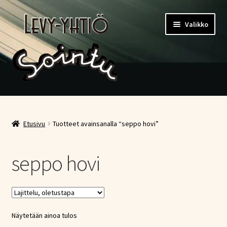
Siirry
Siirry
Valikko
navigointiin
sisältöön
Etusivu
Kauppa
Etusivu
Tuotteet avainsanalla “seppo hovi”
Ostoskori
seppo hovi
Kassa
Oma tili
Näytetään ainoa tulos