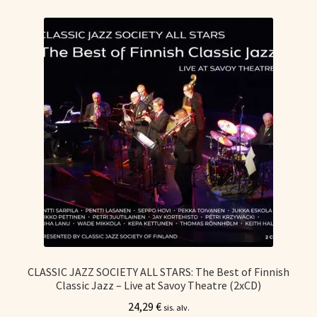
Tietoa meistä
Laajen
Konserttiliput
alemm
tason
valikko
CLASSIC JAZZ SOCIETY ALL STARS: The Best of Finnish
Classic Jazz – Live at Savoy Theatre (2xCD)
24,29
€
sis. alv.