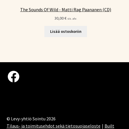
The Sounds Of Wild - Matti Rag Paananen (CD)
30,00
€
sis. alv.
Lisää ostoskoriin
Facebook
© Levy-yhtiö Sointu 2026
Tilaus- ja toimitusehdot sekä tietosuojaseloste
Built