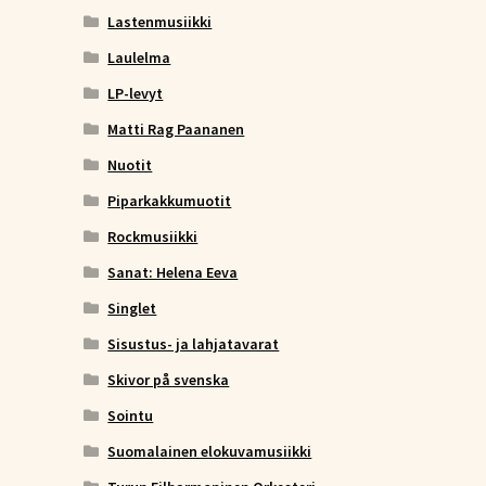
Lastenmusiikki
Laulelma
LP-levyt
Matti Rag Paananen
Nuotit
Piparkakkumuotit
Rockmusiikki
Sanat: Helena Eeva
Singlet
Sisustus- ja lahjatavarat
Skivor på svenska
Sointu
Suomalainen elokuvamusiikki