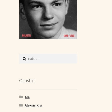
Haku:
Osastot
Ale
Aleksis Kivi