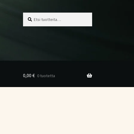
Etsi:
Haku
0,00
€
0 tuotetta