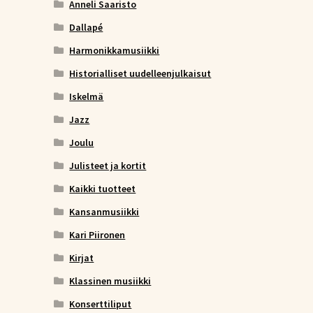
Anneli Saaristo
Dallapé
Harmonikkamusiikki
Historialliset uudelleenjulkaisut
Iskelmä
Jazz
Joulu
Julisteet ja kortit
Kaikki tuotteet
Kansanmusiikki
Kari Piironen
Kirjat
Klassinen musiikki
Konserttiliput