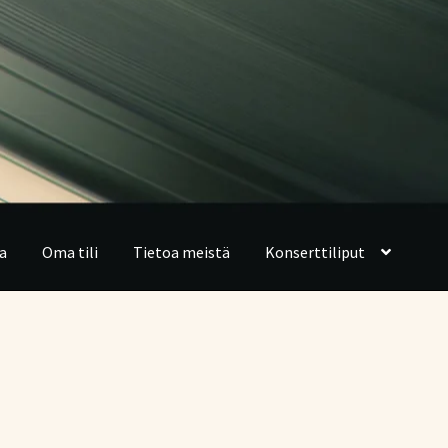
a
Oma tili
Tietoa meistä
Konserttiliput