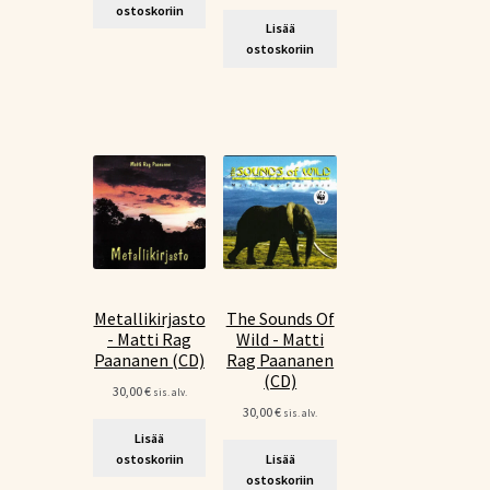
ostoskoriin
Lisää
ostoskoriin
Metallikirjasto
The Sounds Of
- Matti Rag
Wild - Matti
Paananen (CD)
Rag Paananen
(CD)
30,00
€
sis. alv.
30,00
€
sis. alv.
Lisää
ostoskoriin
Lisää
ostoskoriin