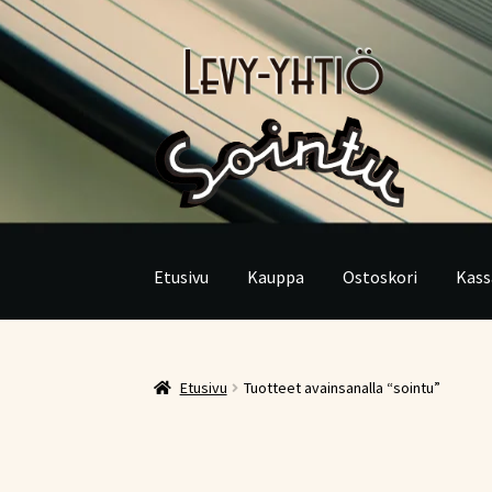
Siirry
Siirry
navigointiin
sisältöön
Etusivu
Kauppa
Ostoskori
Kass
Etusivu
Tuotteet avainsanalla “sointu”