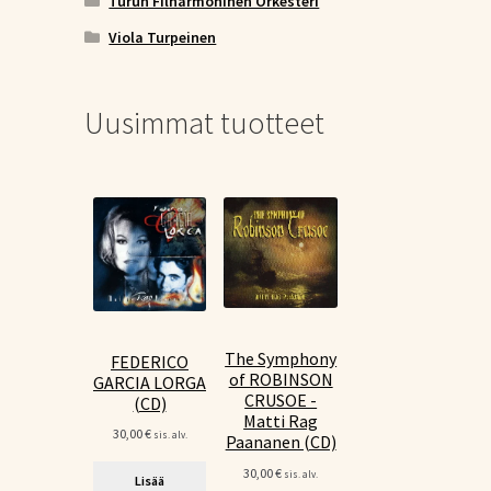
Turun Filharmoninen Orkesteri
Viola Turpeinen
Uusimmat tuotteet
The Symphony
FEDERICO
of ROBINSON
GARCIA LORGA
CRUSOE -
(CD)
Matti Rag
30,00
€
sis. alv.
Paananen (CD)
30,00
€
sis. alv.
Lisää