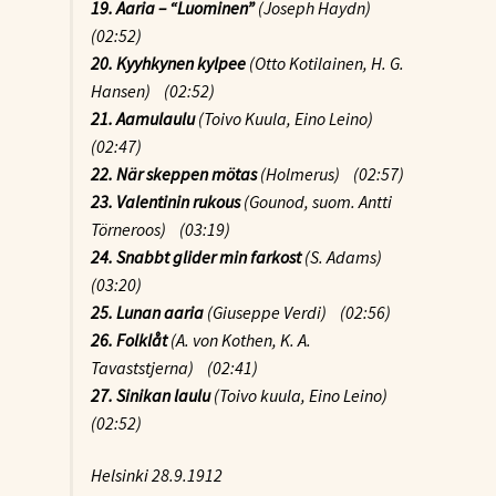
19. Aaria – “Luominen”
(Joseph Haydn)
(02:52)
20. Kyyhkynen kylpee
(Otto Kotilainen, H. G.
Hansen) (02:52)
21. Aamulaulu
(Toivo Kuula, Eino Leino)
(02:47)
22. När skeppen mötas
(Holmerus) (02:57)
23. Valentinin rukous
(Gounod, suom. Antti
Törneroos) (03:19)
24. Snabbt glider min farkost
(S. Adams)
(03:20)
25. Lunan aaria
(Giuseppe Verdi) (02:56)
26. Folklåt
(A. von Kothen, K. A.
Tavaststjerna) (02:41)
27. Sinikan laulu
(Toivo kuula, Eino Leino)
(02:52)
Helsinki 28.9.1912