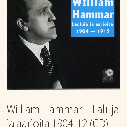
Tietoa meistä
Laajen
Konserttiliput
alemm
tason
valikko
William Hammar – Laluja
ja aarioita 1904-12 (CD)