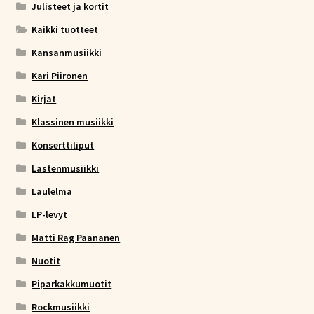
Julisteet ja kortit
Kaikki tuotteet
Kansanmusiikki
Kari Piironen
Kirjat
Klassinen musiikki
Konserttiliput
Lastenmusiikki
Laulelma
LP-levyt
Matti Rag Paananen
Nuotit
Piparkakkumuotit
Rockmusiikki