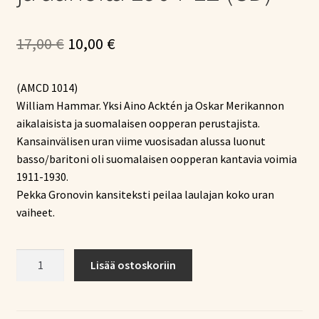
Alkuperäinen
Nykyinen
17,00
€
10,00
€
hinta
hinta
(AMCD 1014)
oli:
on:
William Hammar. Yksi Aino Acktén ja Oskar Merikannon
17,00 €.
10,00 €.
aikalaisista ja suomalaisen oopperan perustajista.
Kansainvälisen uran viime vuosisadan alussa luonut
basso/baritoni oli suomalaisen oopperan kantavia voimia
1911-1930.
Pekka Gronovin kansiteksti peilaa laulajan koko uran
vaiheet.
William
Lisää ostoskoriin
Hammar
–
Laluja