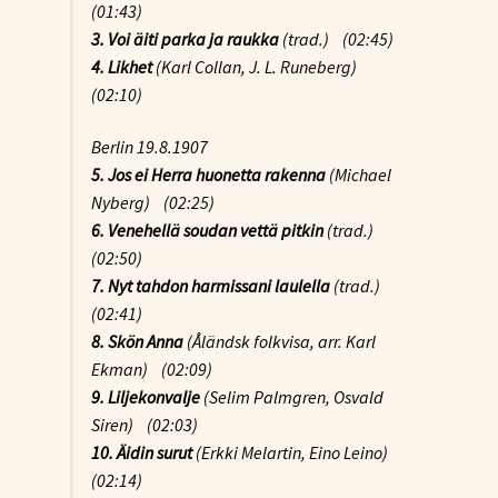
(01:43)
3. Voi äiti parka ja raukka
(trad.) (02:45)
4. Likhet
(Karl Collan, J. L. Runeberg)
(02:10)
Berlin 19.8.1907
5. Jos ei Herra huonetta rakenna
(Michael
Nyberg) (02:25)
6. Venehellä soudan vettä pitkin
(trad.)
(02:50)
7. Nyt tahdon harmissani laulella
(trad.)
(02:41)
8. Skön Anna
(Åländsk folkvisa, arr. Karl
Ekman) (02:09)
9. Liljekonvalje
(Selim Palmgren, Osvald
Siren) (02:03)
10. Äidin surut
(Erkki Melartin, Eino Leino)
(02:14)