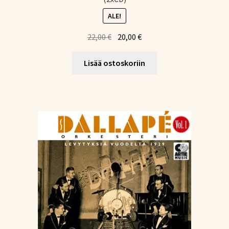
ALE!
Alkuperäinen
Nykyinen
22,00
€
20,00
€
hinta
hinta
oli:
on:
Lisää ostoskoriin
22,00 €.
20,00 €.