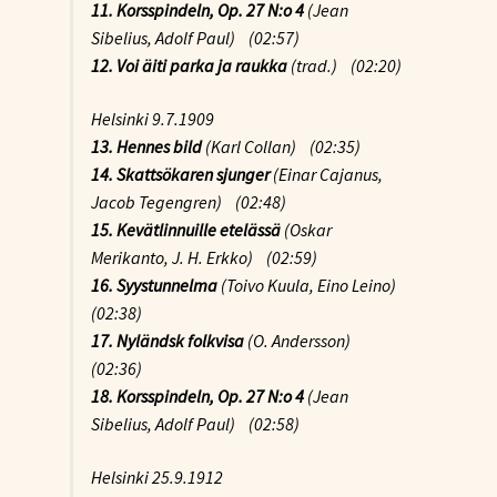
11. Korsspindeln, Op. 27 N:o 4
(Jean
Sibelius, Adolf Paul) (02:57)
12. Voi äiti parka ja raukka
(trad.) (02:20)
Helsinki 9.7.1909
13. Hennes bild
(Karl Collan) (02:35)
14. Skattsökaren sjunger
(Einar Cajanus,
Jacob Tegengren) (02:48)
15. Kevätlinnuille etelässä
(Oskar
Merikanto, J. H. Erkko) (02:59)
16. Syystunnelma
(Toivo Kuula, Eino Leino)
(02:38)
17. Nyländsk folkvisa
(O. Andersson)
(02:36)
18. Korsspindeln, Op. 27 N:o 4
(Jean
Sibelius, Adolf Paul) (02:58)
Helsinki 25.9.1912