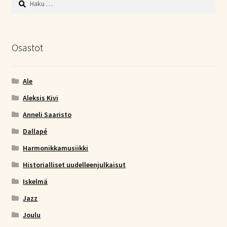
Osastot
Ale
Aleksis Kivi
Anneli Saaristo
Dallapé
Harmonikkamusiikki
Historialliset uudelleenjulkaisut
Iskelmä
Jazz
Joulu