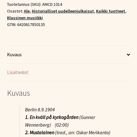
ja
Tuotetunnus (SKU):
AMCD 1014
Osastot:
Ale
,
Historialliset uudelleenjulkaisut
,
Kaikki tuotteet
,
aarioita
Klassinen musiikki
1904-
GTIN:
6420617850135
12
(CD)
määrä
Kuvaus
Lisätiedot
Kuvaus
Berlin 8.9.1904
1. En kväll på kyrkogården
(Gunnar
Wennerberg) (02:00)
2. Mustalainen
(trad., arr. Oskar Merikanto)