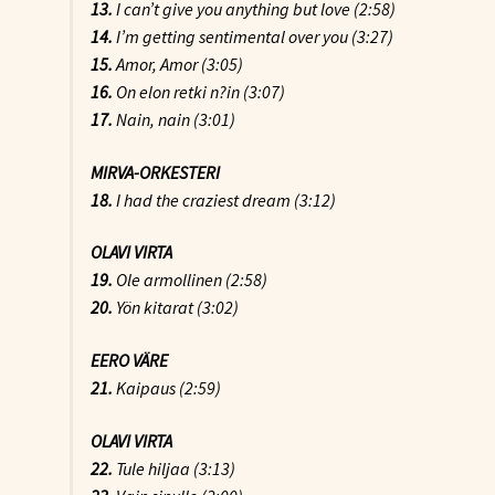
13.
I can’t give you anything but love (2:58)
14.
I’m getting sentimental over you (3:27)
15.
Amor, Amor (3:05)
16.
On elon retki n?in (3:07)
17.
Nain, nain (3:01)
MIRVA-ORKESTERI
18.
I had the craziest dream (3:12)
OLAVI VIRTA
19.
Ole armollinen (2:58)
20.
Yön kitarat (3:02)
EERO VÄRE
21.
Kaipaus (2:59)
OLAVI VIRTA
22.
Tule hiljaa (3:13)