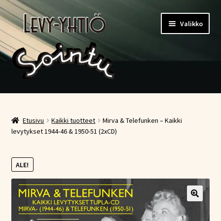
Siirry
Siirry
Valikko
navigointiin
sisältöön
Etusivu
Kauppa
Etusivu
Kaikki tuotteet
Mirva & Telefunken – Kaikki
levytykset 1944-46 & 1950-51 (2xCD)
Ostoskori
ALE!
Kassa
Oma tili