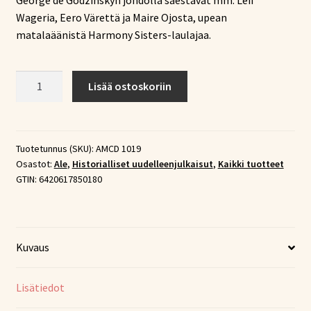
George de Godzinskyn johdolla säestävät mm. Leif
Wageria, Eero Värettä ja Maire Ojosta, upean
matalaäänistä Harmony Sisters-laulajaa.
Mirva
Lisää ostoskoriin
&
Telefunken
–
Kaikki
Tuotetunnus (SKU):
AMCD 1019
Osastot:
Ale
,
Historialliset uudelleenjulkaisut
,
Kaikki tuotteet
levytykset
GTIN:
6420617850180
1944-
46
&
1950-
Kuvaus
51
(2xCD)
määrä
Lisätiedot