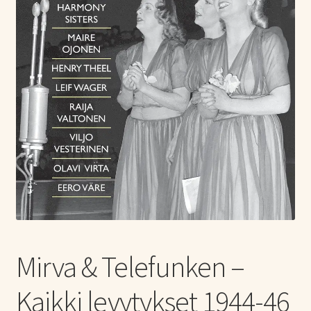
Tietoa meistä
Laajen
Konserttiliput
alemm
tason
valikko
Mirva & Telefunken –
Kaikki levytykset 1944-46