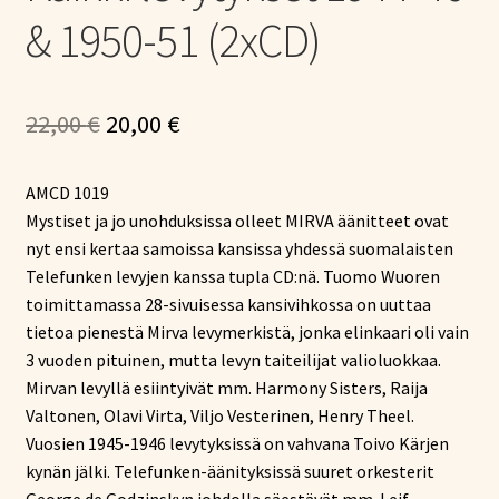
& 1950-51 (2xCD)
Alkuperäinen
Nykyinen
22,00
€
20,00
€
hinta
hinta
AMCD 1019
oli:
on:
Mystiset ja jo unohduksissa olleet MIRVA äänitteet ovat
22,00 €.
20,00 €.
nyt ensi kertaa samoissa kansissa yhdessä suomalaisten
Telefunken levyjen kanssa tupla CD:nä. Tuomo Wuoren
toimittamassa 28-sivuisessa kansivihkossa on uuttaa
tietoa pienestä Mirva levymerkistä, jonka elinkaari oli vain
3 vuoden pituinen, mutta levyn taiteilijat valioluokkaa.
Mirvan levyllä esiintyivät mm. Harmony Sisters, Raija
Valtonen, Olavi Virta, Viljo Vesterinen, Henry Theel.
Vuosien 1945-1946 levytyksissä on vahvana Toivo Kärjen
kynän jälki. Telefunken-äänityksissä suuret orkesterit