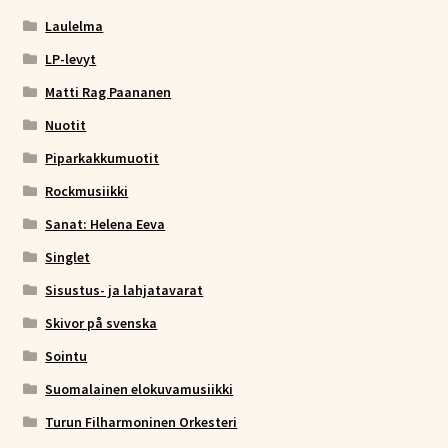
Laulelma
LP-levyt
Matti Rag Paananen
Nuotit
Piparkakkumuotit
Rockmusiikki
Sanat: Helena Eeva
Singlet
Sisustus- ja lahjatavarat
Skivor på svenska
Sointu
Suomalainen elokuvamusiikki
Turun Filharmoninen Orkesteri