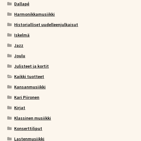
Dallapé
Harmonikkamusiikki
Historialliset uudelleenjulkaisut
Iskelmä
Jazz
Joulu
Julisteet ja kortit
Kaikki tuotteet
Kansanmusiikki
Kari Piironen
Kirjat
Klassinen musiikki
Konserttiliput
Lastenmusiikki