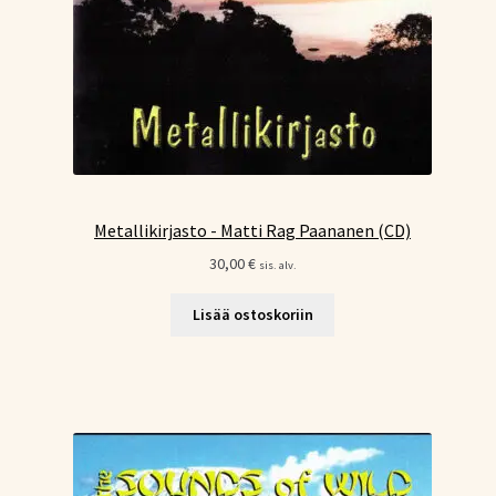
Metallikirjasto - Matti Rag Paananen (CD)
30,00
€
sis. alv.
Lisää ostoskoriin