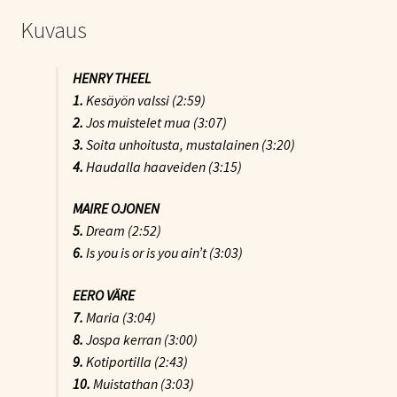
Kuvaus
HENRY THEEL
1.
Kesäyön valssi (2:59)
2.
Jos muistelet mua (3:07)
3.
Soita unhoitusta, mustalainen (3:20)
4.
Haudalla haaveiden (3:15)
MAIRE OJONEN
5.
Dream (2:52)
6.
Is you is or is you ain’t (3:03)
EERO VÄRE
7.
Maria (3:04)
8.
Jospa kerran (3:00)
9.
Kotiportilla (2:43)
10.
Muistathan (3:03)