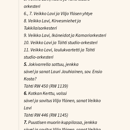
orkesteri
6., 7. Veikko Lavi ja Viljo Ylösen yhtye
8. Veikko Lavi, Kirvesmiehet ja
Tukkilaisorkesteri
9. Veikko Lavi, Ikäneidot ja Kamariorkesteri
10. Veikko Lavi ja Tähti studio-orkesteri
11. Veikko Lavi, laulukvartetti ja Tähti
studio-orkesteri
5.
Jokivarrella sattuu
, jenkka
sävel ja sanat Lauri Jauhiainen, sov. Ensio
Kosta?
Tähti RW 450 (RW 1139)
6.
Kotkan Kerttu
, valssi
sävel ja sovitus Viljo Ylönen, sanat Veikko
Lavi
Tähti RW 446 (RW 1145)
7.
Puustisen muorin kuppilassa
, jenkka
sävel ja sovitus Viljo Ylönen, sanat Veikko