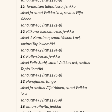
15.
Turakaisen tulipalossa
, jenkka
sävel ja sanat Veikko Lavi, sovitus Viljo
Ylönen
Tähti RW 466 (RW 1191-B)
16.
Piikana Tukholmassa
, jenkka
sävel J. Kaartinen, sanat Veikko Lavi,
sovitus Tapio Ilomäki
Tähti RW 472 (RW 1194-B)
17.
Kallen basso
, jenkka
sävel Felix Stahl, sanat Veikko Lavi, sovitus
Tapio Ilomäki
Tähti RW 471 (RW 1195-B)
18.
Hunajainen tango
sävel ja sovitus Viljo Ylönen, sanat Veikko
Lavi
Tähti RW 473 (RW 1196-A)
19.
Ilman aiheita
, jenkka