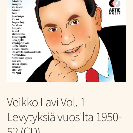
Tietoa meistä
Laajen
Konserttiliput
alemm
tason
valikko
Veikko Lavi Vol. 1 –
Levytyksiä vuosilta 1950-
52 (CD)