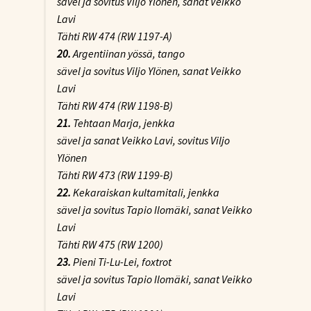
sävel ja sovitus Viljo Ylönen, sanat Veikko
Lavi
Tähti RW 474 (RW 1197-A)
20.
Argentiinan yössä
, tango
sävel ja sovitus Viljo Ylönen, sanat Veikko
Lavi
Tähti RW 474 (RW 1198-B)
21.
Tehtaan Marja
, jenkka
sävel ja sanat Veikko Lavi, sovitus Viljo
Ylönen
Tähti RW 473 (RW 1199-B)
22.
Kekaraiskan kultamitali
, jenkka
sävel ja sovitus Tapio Ilomäki, sanat Veikko
Lavi
Tähti RW 475 (RW 1200)
23.
Pieni Ti-Lu-Lei
, foxtrot
sävel ja sovitus Tapio Ilomäki, sanat Veikko
Lavi