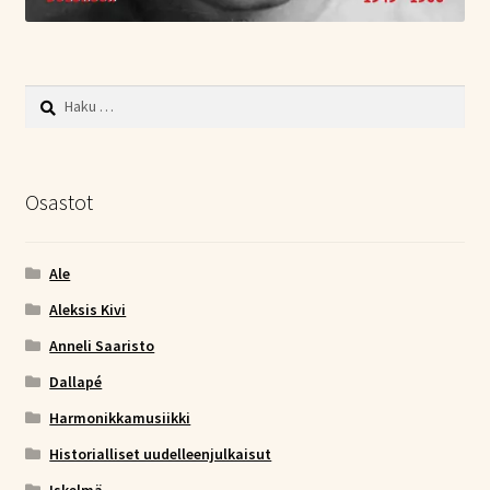
Haku:
Osastot
Ale
Aleksis Kivi
Anneli Saaristo
Dallapé
Harmonikkamusiikki
Historialliset uudelleenjulkaisut