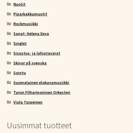
Nuotit
Piparkakkumuotit
Rockmusiikki
Sanat: Helena Eeva
Singlet
Sisustus- ja lahjatavarat
Skivor på svenska
Sointu
Suomalainen elokuvamusiikki
Turun Filharmoninen Orkesteri
Viola Turpeinen
Uusimmat tuotteet