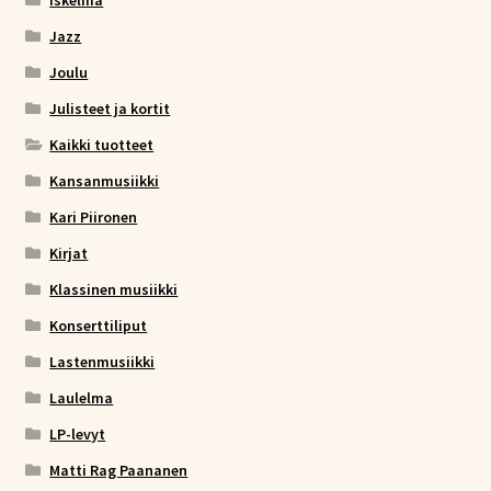
Iskelmä
Jazz
Joulu
Julisteet ja kortit
Kaikki tuotteet
Kansanmusiikki
Kari Piironen
Kirjat
Klassinen musiikki
Konserttiliput
Lastenmusiikki
Laulelma
LP-levyt
Matti Rag Paananen