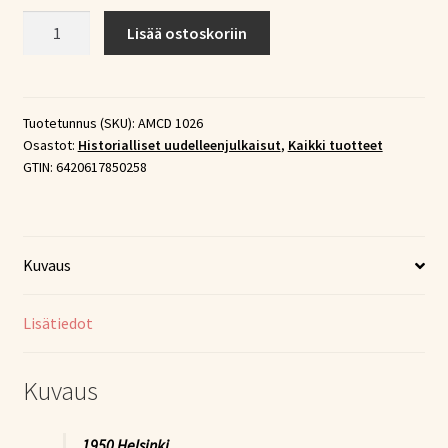
Veikko
Lisää ostoskoriin
Lavi
Vol.
1
–
Tuotetunnus (SKU):
AMCD 1026
Osastot:
Historialliset uudelleenjulkaisut
,
Kaikki tuotteet
Levytyksiä
GTIN:
6420617850258
vuosilta
1950-
52
(CD)
Kuvaus
määrä
Lisätiedot
Kuvaus
1950 Helsinki