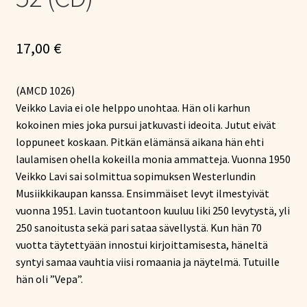
17,00
€
(AMCD 1026)
Veikko Lavia ei ole helppo unohtaa. Hän oli karhun
kokoinen mies joka pursui jatkuvasti ideoita. Jutut eivät
loppuneet koskaan. Pitkän elämänsä aikana hän ehti
laulamisen ohella kokeilla monia ammatteja. Vuonna 1950
Veikko Lavi sai solmittua sopimuksen Westerlundin
Musiikkikaupan kanssa. Ensimmäiset levyt ilmestyivät
vuonna 1951. Lavin tuotantoon kuuluu liki 250 levytystä, yli
250 sanoitusta sekä pari sataa sävellystä. Kun hän 70
vuotta täytettyään innostui kirjoittamisesta, häneltä
syntyi samaa vauhtia viisi romaania ja näytelmä. Tutuille
hän oli ”Vepa”.