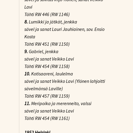
Lavi
Tähti RW 446 (RW 1146)
8.
Lumikki ja jätkät
, jenkka
sävel ja sanat Lauri Jauhiainen, sov. Ensio
Kosta
Tähti RW 451 (RW 1150)
9.
Gabriel
, jenkka
sävel ja sanat Veikko Lavi
Tähti RW 454 (RW 1158)
10.
Kotisaareni
, laulelma
sävel ja sanat Veikko Lavi (Ylönen lahjoitti
sävelmänsä Laville)
Tähti RW 457 (RW 1159)
11.
Meripoika ja merenneito
, valssi
sävel ja sanat Veikko Lavi
Tähti RW 454 (RW 1161)
1952 Helsinki