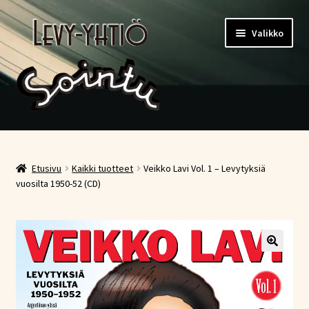
Siirry
Siirry
Valikko
navigointiin
sisältöön
Etusivu
Kauppa
Etusivu
Kaikki tuotteet
Veikko Lavi Vol. 1 – Levytyksiä
vuosilta 1950-52 (CD)
Ostoskori
Kassa
Oma tili