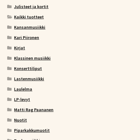
Julisteet ja kortit
Kaikki tuotteet
Kansanmusiikki
Kari Piironen
Kirjat
Klassinen musiikki
Konserttiliput
Lastenmusiikki
Laulelma
LP-levyt
Matti Rag Paananen
Nuotit
Piparkakkumuotit