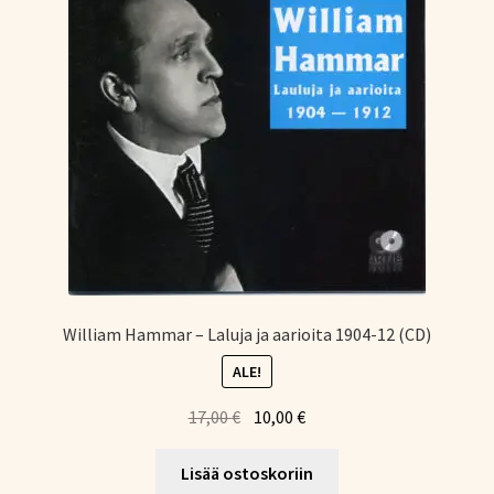
William Hammar – Laluja ja aarioita 1904-12 (CD)
ALE!
Alkuperäinen
Nykyinen
17,00
€
10,00
€
hinta
hinta
oli:
on:
Lisää ostoskoriin