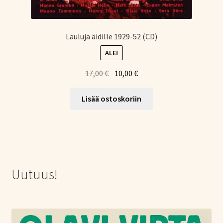
Lauluja äidille 1929-52 (CD)
ALE!
Alkuperäinen
Nykyinen
17,00
€
10,00
€
hinta
hinta
oli:
on:
Lisää ostoskoriin
17,00 €.
10,00 €.
Uutuus!