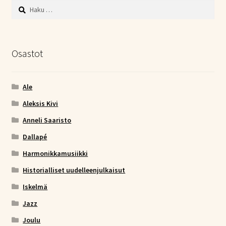
Haku:
Osastot
Ale
Aleksis Kivi
Anneli Saaristo
Dallapé
Harmonikkamusiikki
Historialliset uudelleenjulkaisut
Iskelmä
Jazz
Joulu