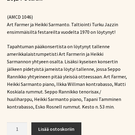
(AMCD 1046)
Art Farmer ja Heikki Sarmanto. Taltiointi Turku Jazzin
ensimmäisiltä festareilta vuodelta 1970 on löytynyt!
Tapahtuman pääkonsertista on löytynyt tallenne
amerikkalaistrumpetisti Art Farmerin ja Heikki
Sarmannon yhtyeen osalta. Lisäksi kyseisen konsertin
jälkeen pidetyistä jameista löytyi tallenne, jossa Seppo
Rannikko yhtyeineen pitää yleisöä otteessaan. Art Farmer,
Heikki Sarmanto piano, Ilkka Willman kontrabasso, Matti
Koskiala rummut. Seppo Rannikko tenorisax./
huuliharppu, Heikki Sarmanto piano, Tapani Tamminen
kontrabasso, Esko Rosnell rummut. Kesto n. 53 min.
The
Lisää ostoskoriin
1st