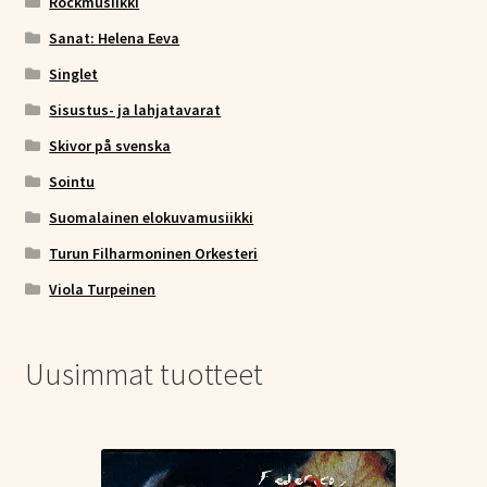
Rockmusiikki
Sanat: Helena Eeva
Singlet
Sisustus- ja lahjatavarat
Skivor på svenska
Sointu
Suomalainen elokuvamusiikki
Turun Filharmoninen Orkesteri
Viola Turpeinen
Uusimmat tuotteet