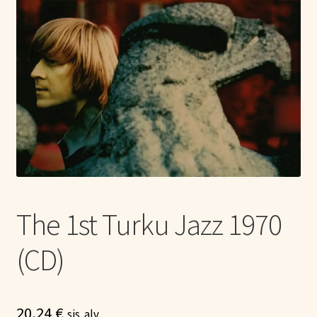
Tietoa meistä
Laajen
Konserttiliput
alemm
tason
valikko
The 1st Turku Jazz 1970
(CD)
20,24
€
sis. alv.