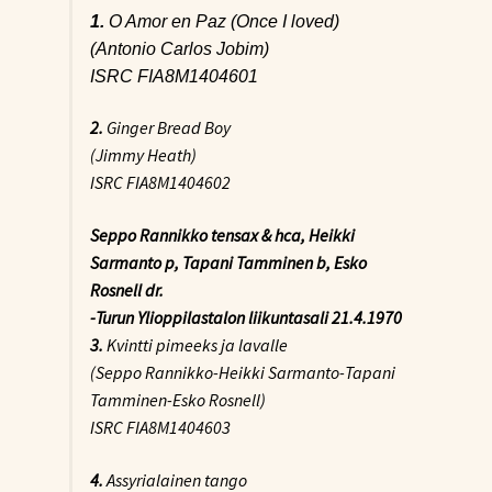
1.
O Amor en Paz (Once I loved)
(Antonio Carlos Jobim)
ISRC FIA8M1404601
2.
Ginger Bread Boy
(Jimmy Heath)
ISRC FIA8M1404602
Seppo Rannikko tensax & hca, Heikki
Sarmanto p, Tapani Tamminen b, Esko
Rosnell dr.
-Turun Ylioppilastalon liikuntasali 21.4.1970
3.
Kvintti pimeeks ja lavalle
(Seppo Rannikko-Heikki Sarmanto-Tapani
Tamminen-Esko Rosnell)
ISRC FIA8M1404603
4.
Assyrialainen tango