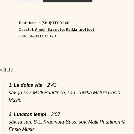
–
La
Dolce
Tuotetunnus (SKU):
FFCD 1001
Osastot:
Anneli Saaristo
,
Kaikki tuotteet
Vita
GTIN:
6420032100129
(CD)
määrä
vaus
1. La dolce vita
2’43
säv. ja sov. Matti Puurtinen, san. Turkka Mali © Ensio
Music
2. Luvaton lempi
3’07
säv. ja san. S-L. Krapinoja-Sass, sov. Matti Puurtinen ©
Ensio Music