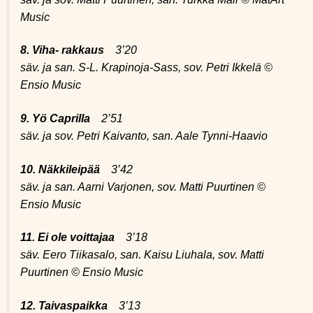
Music
8. Viha- rakkaus
3’20
säv. ja san. S-L. Krapinoja-Sass, sov. Petri Ikkelä ©
Ensio Music
9. Yö Caprilla
2’51
säv. ja sov. Petri Kaivanto, san. Aale Tynni-Haavio
10. Näkkileipää
3’42
säv. ja san. Aarni Varjonen, sov. Matti Puurtinen ©
Ensio Music
11. Ei ole voittajaa
3’18
säv. Eero Tiikasalo, san. Kaisu Liuhala, sov. Matti
Puurtinen © Ensio Music
12. Taivaspaikka
3’13