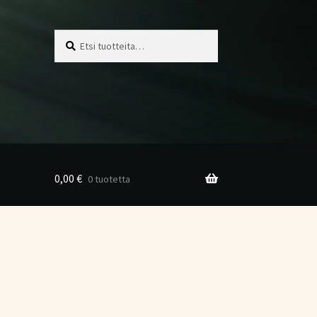
Etsi:
Haku
0,00
€
0 tuotetta