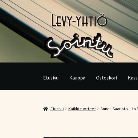
Siirry
Siirry
navigointiin
sisältöön
Etusivu
Kauppa
Ostoskori
Kass
Etusivu
Kaikki tuotteet
Anneli Saaristo – La 