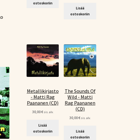
ostoskoriin
Lisää
ostoskoriin
ko
Metallikirjasto
The Sounds Of
- Matti Rag
Wild - Matti
Paananen (CD)
Rag Paananen
(CD)
30,00
€
sis. alv.
30,00
€
sis. alv.
Lisää
ostoskoriin
Lisää
ostoskoriin