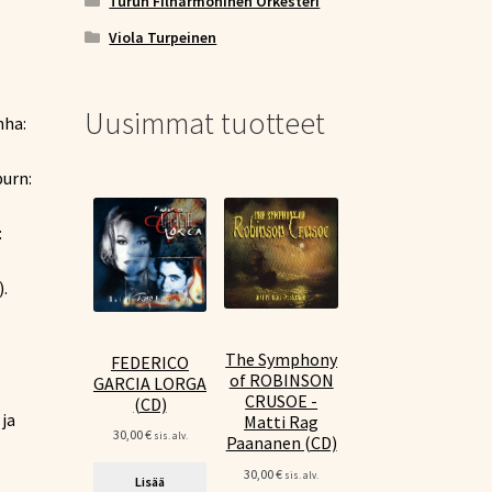
Turun Filharmoninen Orkesteri
Viola Turpeinen
Uusimmat tuotteet
nha:
burn:
:
:
.
The Symphony
FEDERICO
of ROBINSON
GARCIA LORGA
CRUSOE -
(CD)
 ja
Matti Rag
30,00
€
sis. alv.
Paananen (CD)
30,00
€
sis. alv.
Lisää