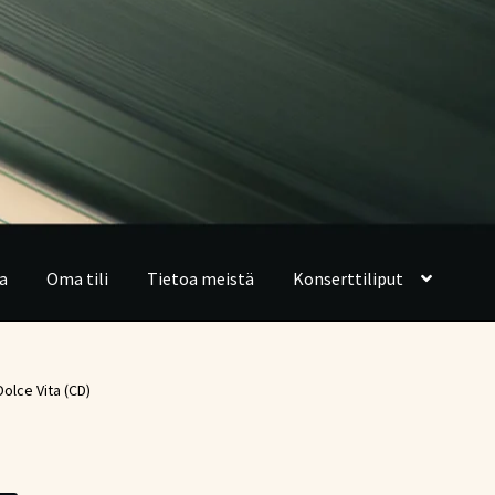
a
Oma tili
Tietoa meistä
Konserttiliput
Dolce Vita (CD)