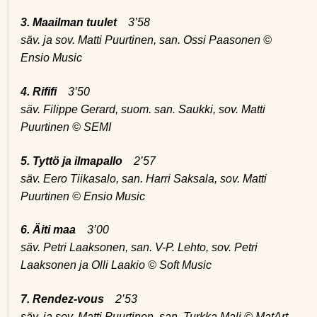
3. Maailman tuulet
3’58
säv. ja sov. Matti Puurtinen, san. Ossi Paasonen ©
Ensio Music
4. Rififi
3’50
säv. Filippe Gerard, suom. san. Saukki, sov. Matti
Puurtinen © SEMI
5. Tyttö ja ilmapallo
2’57
säv. Eero Tiikasalo, san. Harri Saksala, sov. Matti
Puurtinen © Ensio Music
6. Äiti maa
3’00
säv. Petri Laaksonen, san. V-P. Lehto, sov. Petri
Laaksonen ja Olli Laakio © Soft Music
7. Rendez-vous
2’53
säv. ja sov. Matti Puurtinen, san. Turkka Mali © MatArt