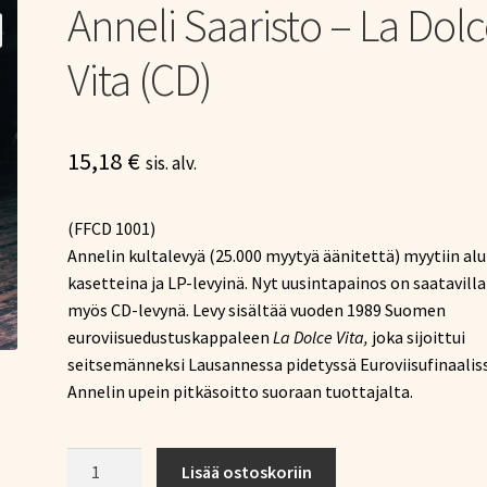
Anneli Saaristo – La Dol
Vita (CD)
15,18
€
sis. alv.
(FFCD 1001)
Annelin kultalevyä (25.000 myytyä äänitettä) myytiin alu
kasetteina ja LP-levyinä. Nyt uusintapainos on saatavilla
myös CD-levynä. Levy sisältää vuoden 1989 Suomen
euroviisuedustuskappaleen
La Dolce Vita,
joka sijoittui
seitsemänneksi Lausannessa pidetyssä Euroviisufinaalis
Annelin upein pitkäsoitto suoraan tuottajalta.
Anneli
Lisää ostoskoriin
Saaristo