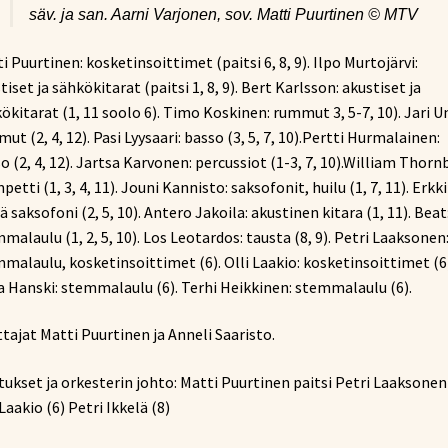
säv. ja san. Aarni Varjonen, sov. Matti Puurtinen © MTV
i Puurtinen: kosketinsoittimet (paitsi 6, 8, 9). Ilpo Murtojärvi:
tiset ja sähkökitarat (paitsi 1, 8, 9). Bert Karlsson: akustiset ja
ökitarat (1, 11 soolo 6). Timo Koskinen: rummut 3, 5-7, 10). Jari U
ut (2, 4, 12). Pasi Lyysaari: basso (3, 5, 7, 10).Pertti Hurmalainen:
o (2, 4, 12). Jartsa Karvonen: percussiot (1-3, 7, 10).William Thorn
petti (1, 3, 4, 11). Jouni Kannisto: saksofonit, huilu (1, 7, 11). Erkki
lä saksofoni (2, 5, 10). Antero Jakoila: akustinen kitara (1, 11). Beat
malaulu (1, 2, 5, 10). Los Leotardos: tausta (8, 9). Petri Laaksonen
malaulu, kosketinsoittimet (6). Olli Laakio: kosketinsoittimet (6)
 Hanski: stemmalaulu (6). Terhi Heikkinen: stemmalaulu (6).
tajat Matti Puurtinen ja Anneli Saaristo.
tukset ja orkesterin johto: Matti Puurtinen paitsi Petri Laaksonen
 Laakio (6) Petri Ikkelä (8)