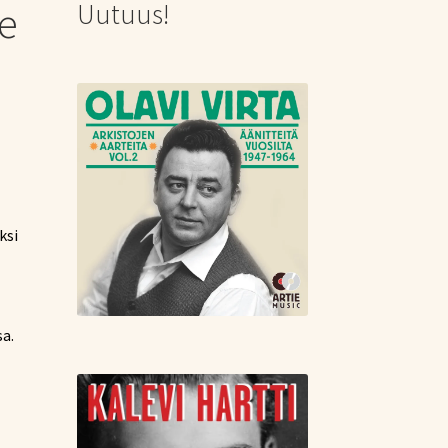
Uutuus!
ce
ksi
sa.