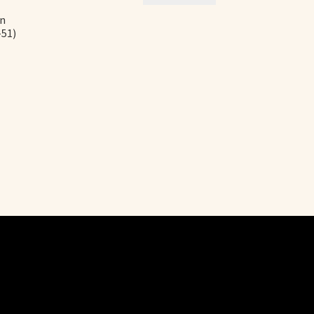
an
-51)