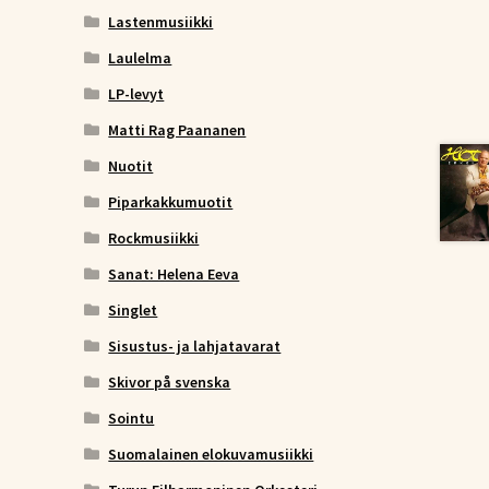
Lastenmusiikki
Laulelma
LP-levyt
Matti Rag Paananen
Nuotit
Piparkakkumuotit
Rockmusiikki
Sanat: Helena Eeva
Singlet
Sisustus- ja lahjatavarat
Skivor på svenska
Sointu
Suomalainen elokuvamusiikki