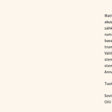
Matt
akus
sähk
rumm
bass
trum
Väli
stem
stem
Anna
Tuot
Sovi
Olli