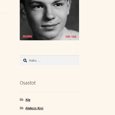
Haku:
Osastot
Ale
Aleksis Kivi