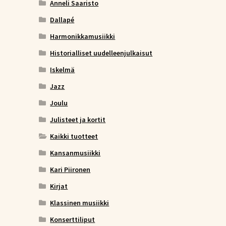
Anneli Saaristo
Dallapé
Harmonikkamusiikki
Historialliset uudelleenjulkaisut
Iskelmä
Jazz
Joulu
Julisteet ja kortit
Kaikki tuotteet
Kansanmusiikki
Kari Piironen
Kirjat
Klassinen musiikki
Konserttiliput