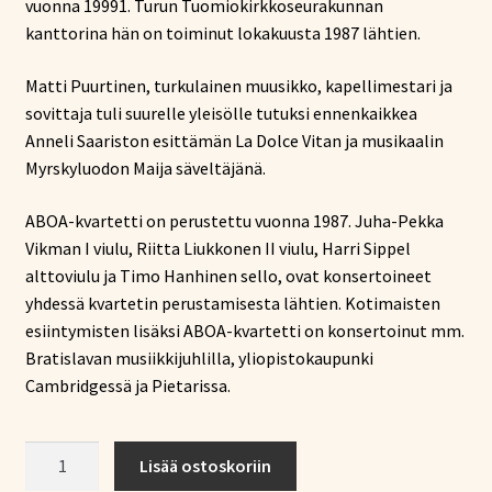
vuonna 19991. Turun Tuomiokirkkoseurakunnan
kanttorina hän on toiminut lokakuusta 1987 lähtien.
Matti Puurtinen, turkulainen muusikko, kapellimestari ja
sovittaja tuli suurelle yleisölle tutuksi ennenkaikkea
Anneli Saariston esittämän La Dolce Vitan ja musikaalin
Myrskyluodon Maija säveltäjänä.
ABOA-kvartetti on perustettu vuonna 1987. Juha-Pekka
Vikman I viulu, Riitta Liukkonen II viulu, Harri Sippel
alttoviulu ja Timo Hanhinen sello, ovat konsertoineet
yhdessä kvartetin perustamisesta lähtien. Kotimaisten
esiintymisten lisäksi ABOA-kvartetti on konsertoinut mm.
Bratislavan musiikkijuhlilla, yliopistokaupunki
Cambridgessä ja Pietarissa.
Jukka
Lisää ostoskoriin
Pietilä