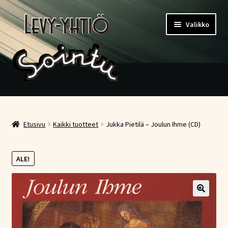
Siirry
Siirry
Valikko
navigointiin
sisältöön
Etusivu
Kauppa
Etusivu
Kaikki tuotteet
Jukka Pietilä – Joulun Ihme (CD)
Ostoskori
ALE!
Kassa
Oma tili