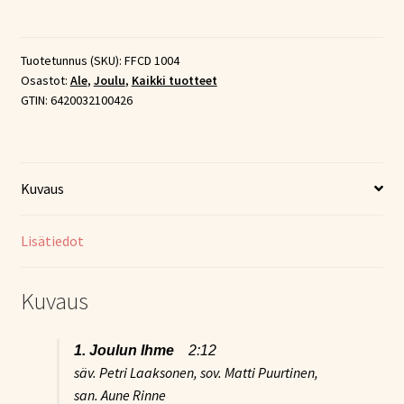
–
Joulun
Ihme
Tuotetunnus (SKU):
FFCD 1004
Osastot:
Ale
,
Joulu
,
Kaikki tuotteet
(CD)
GTIN:
6420032100426
määrä
Kuvaus
Lisätiedot
Kuvaus
1. Joulun Ihme
2:12
säv. Petri Laaksonen, sov. Matti Puurtinen,
san. Aune Rinne