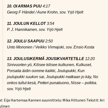
10. OI ARMAS PUU
4:17
Georg F Händel / Aune Krohn, sov. Yrjö Hjelt
11. JOULUN KELLOT
3:54
P. J. Hannikainen, sov. Yrjö Hjelt
12. JOULU SAAPUU
2:50
Unto Mononen / Veikko Virmajoki, sov. Ensio Kosta
13. JOULUSIKERMÄ JOUSIKVARTETILLE
12:20
Sinivuorten yö, Kilisee kilisee kulkunen, Kulkuset,
Porsaita äidin oomme kaikki, Joulupukki, Kun
joulupukki suukon sai, Joulupukki matkaan jo käy, No
onkos tullut kesä, Petteri punakuono, Nisse – polkka.
sov. Yrjö Hjelt
t: Eija Hartemaa Kannen suunnittelu: Mika Hiltunen Tekstit: Ari
ulinen