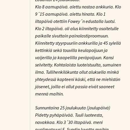
Klo 8 aamupäivä. alettu nostaa ankkuria. Klo
9´15 aamupäivä. alettu hinata. Klo 1
iltapäivä otettiin Fowey´n edustalla luotsi.
Klo 2 iltapäivä. oli alus kiinnitetty osoitetulle
paikalle sivuttain painolastiproomuun.
Kiinnitetty styyrpuuriin ankkurilla ja 45 sylellä
kettinkiä sekä touvilla keulapoijuun ja
vaijerilla ja kaapelilla peräpoijuun. Kansi
selvitetty. Kohtalaista luoteistuulta, sumuinen
ilma. Tullihenkilökunta ollut aluksella minkä
yhteydessä kapteeni käski, että ne miehistön
jäsenet, joilla ei ollut passia eivät saaneet
mennä maihin.
Sunnuntaina 25 joulukuuta (joulupäivä)
Pidetty pyhäpäivää. Tuuli luoteesta,
navakkaa. Klo 3´30 iltapäivä. meni
puolimatruusi E. Sundin luvatta maihin