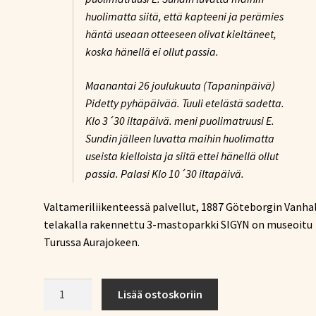
huolimatta siitä, että kapteeni ja perämies
häntä useaan otteeseen olivat kieltäneet,
koska hänellä ei ollut passia.
Maanantai 26 joulukuuta (Tapaninpäivä)
Pidetty pyhäpäivää. Tuuli etelästä sadetta.
Klo 3´30 iltapäivä. meni puolimatruusi E.
Sundin jälleen luvatta maihin huolimatta
useista kielloista ja siitä ettei hänellä ollut
passia. Palasi Klo 10´30 iltapäivä.
Valtameriliikenteessä palvellut, 1887 Göteborgin Vanha
telakalla rakennettu 3-mastoparkki SIGYN on museoitu
Turussa Aurajokeen.
Riikka
Lisää ostoskoriin
Hakola