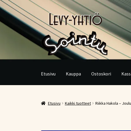
Siirry
Siirry
navigointiin
sisältöön
Etusivu
Kauppa
Ostoskori
Kass
Etusivu
Kaikki tuotteet
Riikka Hakola – Joulu