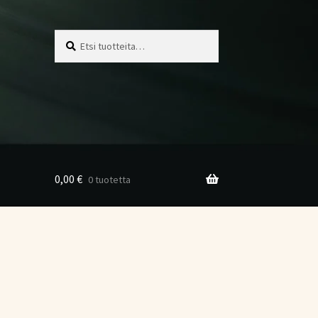
Etsi:
Haku
0,00
€
0 tuotetta