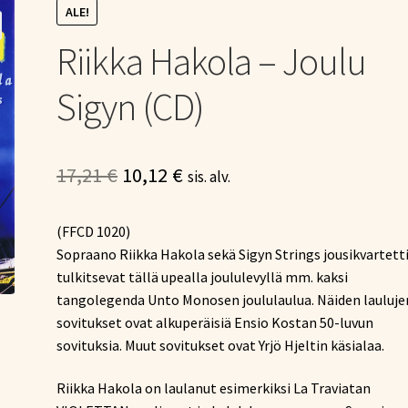
ALE!
Riikka Hakola – Joulu
Sigyn (CD)
Alkuperäinen
Nykyinen
17,21
€
10,12
€
sis. alv.
hinta
hinta
(FFCD 1020)
oli:
on:
Sopraano Riikka Hakola sekä Sigyn Strings jousikvartett
17,21 €.
10,12 €.
tulkitsevat tällä upealla joululevyllä mm. kaksi
tangolegenda Unto Monosen joululaulua. Näiden lauluje
sovitukset ovat alkuperäisiä Ensio Kostan 50-luvun
sovituksia. Muut sovitukset ovat Yrjö Hjeltin käsialaa.
Riikka Hakola on laulanut esimerkiksi La Traviatan