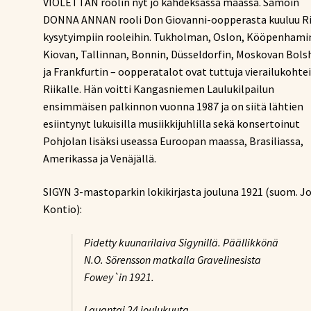
VIOLETTAN roolin nyt jo kahdeksassa maassa. Samoin
DONNA ANNAN rooli Don Giovanni-oopperasta kuuluu Ri
kysytyimpiin rooleihin. Tukholman, Oslon, Kööpenhami
Kiovan, Tallinnan, Bonnin, Düsseldorfin, Moskovan Bols
ja Frankfurtin – oopperatalot ovat tuttuja vierailukohte
Riikalle. Hän voitti Kangasniemen Laulukilpailun
ensimmäisen palkinnon vuonna 1987 ja on siitä lähtien
esiintynyt lukuisilla musiikkijuhlilla sekä konsertoinut
Pohjolan lisäksi useassa Euroopan maassa, Brasiliassa,
Amerikassa ja Venäjällä.
SIGYN 3-mastoparkin lokikirjasta jouluna 1921 (suom. 
Kontio):
Pidetty kuunarilaiva Sigynillä. Päällikkönä
N.O. Sörensson matkalla Gravelinesista
Fowey`in 1921.
Lauantai 24 joulukuuta.