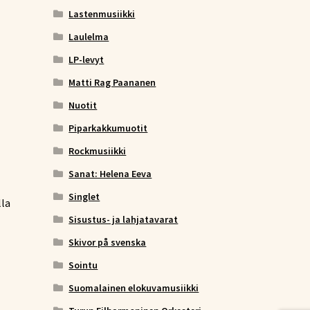
Lastenmusiikki
Laulelma
LP-levyt
Matti Rag Paananen
Nuotit
Piparkakkumuotit
Rockmusiikki
Sanat: Helena Eeva
Singlet
lla
Sisustus- ja lahjatavarat
Skivor på svenska
Sointu
Suomalainen elokuvamusiikki