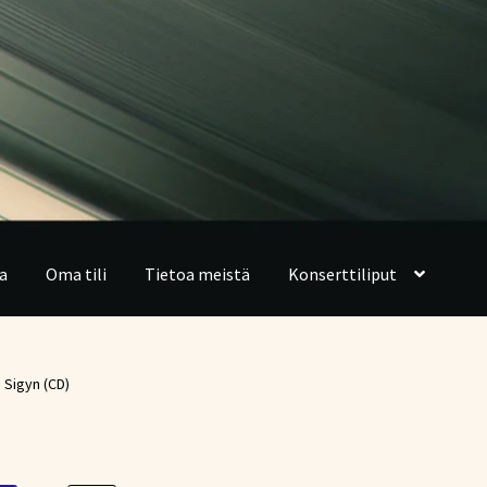
a
Oma tili
Tietoa meistä
Konserttiliput
 Sigyn (CD)