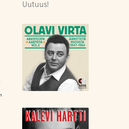
Uutuus!
i
n