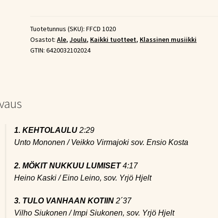
-
Joulu
Sigyn
Tuotetunnus (SKU):
FFCD 1020
Osastot:
Ale
,
Joulu
,
Kaikki tuotteet
,
Klassinen musiikki
(CD)
GTIN:
6420032102024
määrä
vaus
1. KEHTOLAULU
2:29
Unto Mononen / Veikko Virmajoki sov. Ensio Kosta
2. MÖKIT NUKKUU LUMISET
4:17
Heino Kaski / Eino Leino, sov. Yrjö Hjelt
3. TULO VANHAAN KOTIIN
2´37
Vilho Siukonen / Impi Siukonen, sov. Yrjö Hjelt