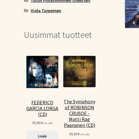
Turun Filharmoninen Orkesteri
Viola Turpeinen
Uusimmat tuotteet
The Symphony
FEDERICO
of ROBINSON
GARCIA LORGA
CRUSOE -
(CD)
Matti Rag
30,00
€
sis. alv.
Paananen (CD)
30,00
€
sis. alv.
Lisää