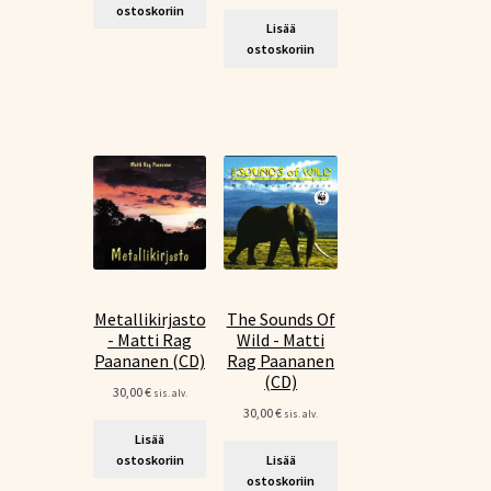
ostoskoriin
Lisää
ostoskoriin
Metallikirjasto
The Sounds Of
- Matti Rag
Wild - Matti
Paananen (CD)
Rag Paananen
(CD)
30,00
€
sis. alv.
30,00
€
sis. alv.
Lisää
ostoskoriin
Lisää
ostoskoriin