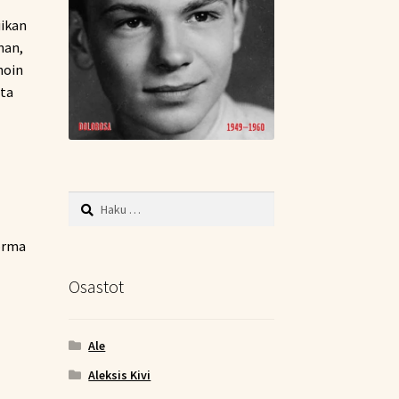
ikan
nan,
hoin
ita
Haku:
Jorma
Osastot
Ale
Aleksis Kivi