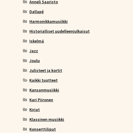
Anneli Saaristo
Dallapé
Harmonikkamusiikki
Historialliset uudelleenjulkaisut
Iskelmä
Jazz
Joulu
Julisteet ja kortit
Kaikki tuotteet
Kansanmusiikki
Kari Piironen
Kirjat
Klassinen musiikki
Konserttiliput