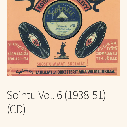
Tietoa meistä
Laajen
Konserttiliput
alemm
tason
valikko
Sointu Vol. 6 (1938-51)
(CD)