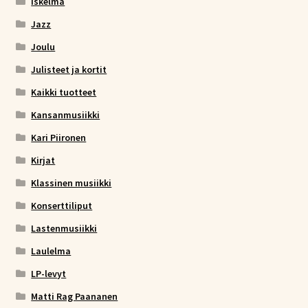
Iskelmä
Jazz
Joulu
Julisteet ja kortit
Kaikki tuotteet
Kansanmusiikki
Kari Piironen
Kirjat
Klassinen musiikki
Konserttiliput
Lastenmusiikki
Laulelma
LP-levyt
Matti Rag Paananen