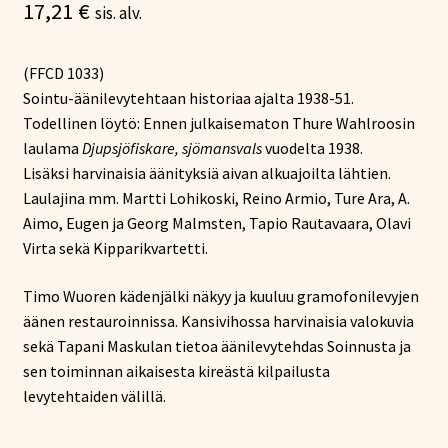
17,21
€
sis. alv.
(FFCD 1033)
Sointu-äänilevytehtaan historiaa ajalta 1938-51.
Todellinen löytö: Ennen julkaisematon Thure Wahlroosin
laulama
Djupsjöfiskare, sjömansvals
vuodelta 1938.
Lisäksi harvinaisia äänityksiä aivan alkuajoilta lähtien.
Laulajina mm. Martti Lohikoski, Reino Armio, Ture Ara, A.
Aimo, Eugen ja Georg Malmsten, Tapio Rautavaara, Olavi
Virta sekä Kipparikvartetti.
Timo Wuoren kädenjälki näkyy ja kuuluu gramofonilevyjen
äänen restauroinnissa. Kansivihossa harvinaisia valokuvia
sekä Tapani Maskulan tietoa äänilevytehdas Soinnusta ja
sen toiminnan aikaisesta kireästä kilpailusta
levytehtaiden välillä.