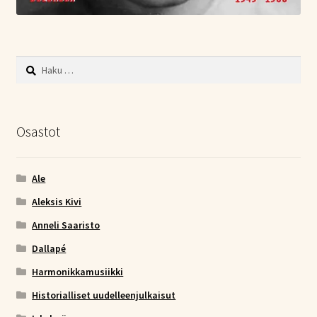
Haku:
Osastot
Ale
Aleksis Kivi
Anneli Saaristo
Dallapé
Harmonikkamusiikki
Historialliset uudelleenjulkaisut