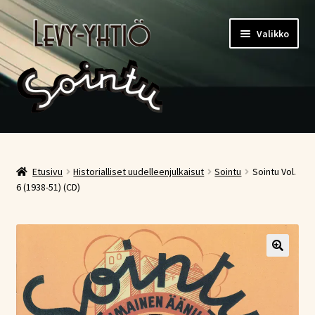
Siirry
Siirry
Valikko
navigointiin
sisältöön
Etusivu
Kauppa
Etusivu
Historialliset uudelleenjulkaisut
Sointu
Sointu Vol.
6 (1938-51) (CD)
Ostoskori
Kassa
Oma tili