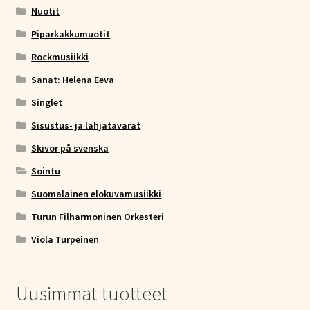
Nuotit
Piparkakkumuotit
Rockmusiikki
Sanat: Helena Eeva
Singlet
Sisustus- ja lahjatavarat
Skivor på svenska
Sointu
Suomalainen elokuvamusiikki
Turun Filharmoninen Orkesteri
Viola Turpeinen
Uusimmat tuotteet