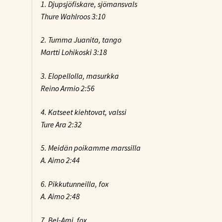
1. Djupsjöfiskare, sjömansvals
Thure Wahlroos 3:10
2. Tumma Juanita, tango
Martti Lohikoski 3:18
3. Elopellolla, masurkka
Reino Armio 2:56
4. Katseet kiehtovat, valssi
Ture Ara 2:32
5. Meidän poikamme marssilla
A. Aimo 2:44
6. Pikkutunneilla, fox
A. Aimo 2:48
7. Bel-Ami, fox