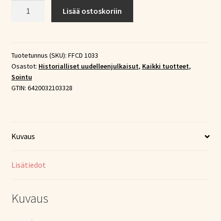
Sointu
Lisää ostoskoriin
Vol.
6
(1938-
51)
Tuotetunnus (SKU):
FFCD 1033
Osastot:
Historialliset uudelleenjulkaisut
,
Kaikki tuotteet
,
(CD)
Sointu
määrä
GTIN:
6420032103328
Kuvaus
Lisätiedot
Kuvaus