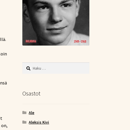
llä.
loin
Haku:
änsä
Osastot
Ale
et
Aleksis Kivi
 on,