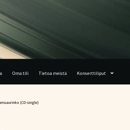
a
Oma tili
Tietoa meistä
Konserttiliput
amuaurinko (CD-single)