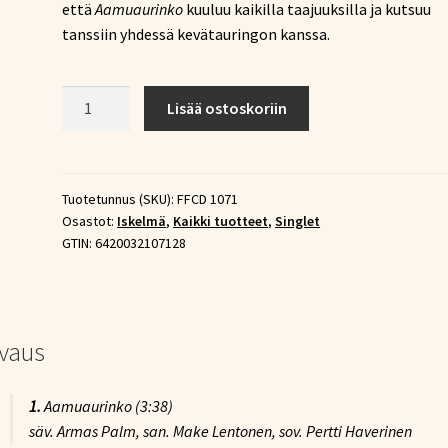
että
Aamuaurinko
kuuluu kaikilla taajuuksilla ja kutsuu
tanssiin yhdessä kevätauringon kanssa.
Sebastian
Lisää ostoskoriin
&
Anri
–
Aamuaurinko
Tuotetunnus (SKU):
FFCD 1071
Osastot:
Iskelmä
,
Kaikki tuotteet
,
Singlet
(CD-
GTIN:
6420032107128
single)
määrä
vaus
1.
Aamuaurinko
(3:38)
säv. Armas Palm, san. Make Lentonen, sov. Pertti Haverinen