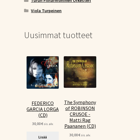
Turun Filharmoninen Orkesteri
Viola Turpeinen
Uusimmat tuotteet
The Symphony
FEDERICO
of ROBINSON
GARCIA LORGA
CRUSOE -
(CD)
Matti Rag
30,00
€
sis. alv.
Paananen (CD)
30,00
€
sis. alv.
Lisää