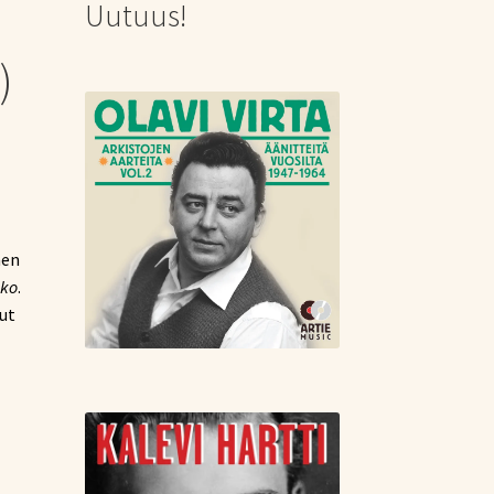
Uutuus!
)
nen
nko
.
ut