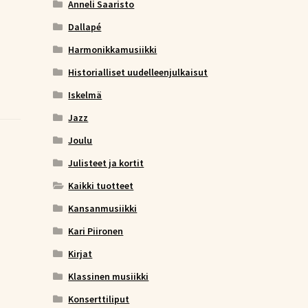
Anneli Saaristo
Dallapé
Harmonikkamusiikki
Historialliset uudelleenjulkaisut
Iskelmä
Jazz
Joulu
Julisteet ja kortit
Kaikki tuotteet
Kansanmusiikki
Kari Piironen
Kirjat
Klassinen musiikki
Konserttiliput