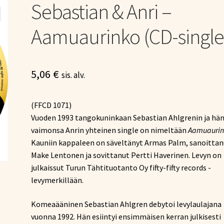
Sebastian & Anri –
Aamuaurinko (CD-single
5,06
€
sis. alv.
(FFCD 1071)
Vuoden 1993 tangokuninkaan Sebastian Ahlgrenin ja hä
vaimonsa Anrin yhteinen single on nimeltään
Aamuauri
Kauniin kappaleen on säveltänyt Armas Palm, sanoittan
Make Lentonen ja sovittanut Pertti Haverinen. Levyn on
julkaissut Turun Tähtituotanto Oy fifty-fifty records -
levymerkillään.
Komeaääninen Sebastian Ahlgren debytoi levylaulajana
vuonna 1992. Hän esiintyi ensimmäisen kerran julkisesti