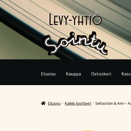
Siirry
Siirry
navigointiin
sisältöön
Etusivu
Kauppa
Ostoskori
Kass
Etusivu
Kaikki tuotteet
Sebastian & Anri – A