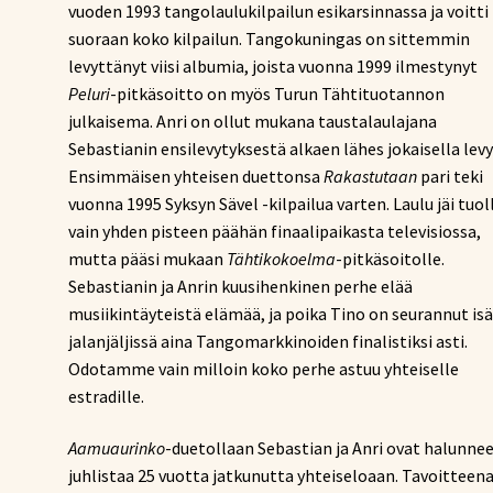
vuoden 1993 tangolaulukilpailun esikarsinnassa ja voitti
suoraan koko kilpailun. Tangokuningas on sittemmin
levyttänyt viisi albumia, joista vuonna 1999 ilmestynyt
Peluri
-pitkäsoitto on myös Turun Tähtituotannon
julkaisema. Anri on ollut mukana taustalaulajana
Sebastianin ensilevytyksestä alkaen lähes jokaisella levy
Ensimmäisen yhteisen duettonsa
Rakastutaan
pari teki
vuonna 1995 Syksyn Sävel -kilpailua varten. Laulu jäi tuol
vain yhden pisteen päähän finaalipaikasta televisiossa,
mutta pääsi mukaan
Tähtikokoelma
-pitkäsoitolle.
Sebastianin ja Anrin kuusihenkinen perhe elää
musiikintäyteistä elämää, ja poika Tino on seurannut is
jalanjäljissä aina Tangomarkkinoiden finalistiksi asti.
Odotamme vain milloin koko perhe astuu yhteiselle
estradille.
Aamuaurinko
-duetollaan Sebastian ja Anri ovat halunne
juhlistaa 25 vuotta jatkunutta yhteiseloaan. Tavoitteena