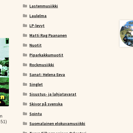
Lastenmusiikki
Laulelma
LP-levyt
Matti Rag Paananen
Nuotit
Piparkakkumuotit
Rockmusiikki
Sanat: Helena Eeva
Singlet
Sisustus- ja lahjatavarat
Skivor på svenska
Sointu
an
-51)
Suomalainen elokuvamusiikki