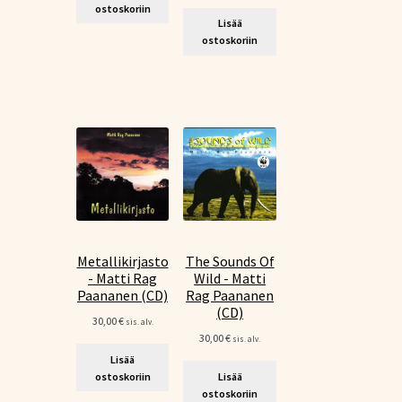
ostoskoriin
Lisää
ostoskoriin
Metallikirjasto
The Sounds Of
- Matti Rag
Wild - Matti
Paananen (CD)
Rag Paananen
(CD)
30,00
€
sis. alv.
30,00
€
sis. alv.
Lisää
ostoskoriin
Lisää
ostoskoriin