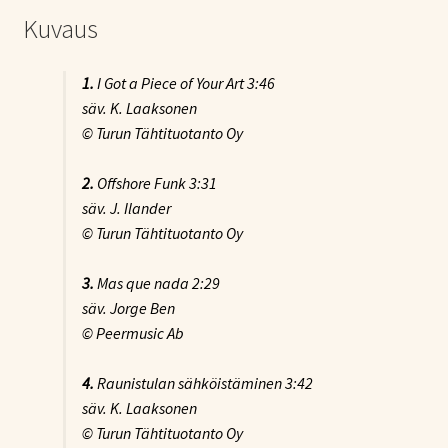
Kuvaus
1.
I Got a Piece of Your Art
3:46
säv. K. Laaksonen
© Turun Tähtituotanto Oy
2.
Offshore Funk
3:31
säv. J. Ilander
© Turun Tähtituotanto Oy
3.
Mas que nada
2:29
säv. Jorge Ben
© Peermusic Ab
4.
Raunistulan sähköistäminen
3:42
säv. K. Laaksonen
© Turun Tähtituotanto Oy