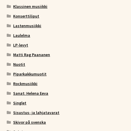
Klassinen musiikki
Konserttiliput
Lastenmusiikki
Laulelma
LP-levyt
Matti Rag Paananen
Nuotit
Piparkakkumuotit
Rockmusiikki
Sanat: Helena Eeva
Singlet
Sisustus- ja lahjatavarat
Skivor på svenska