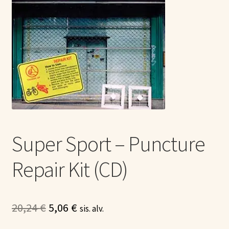
Tietoa meistä
Laajen
Konserttiliput
alemm
tason
valikko
Super Sport – Puncture
Repair Kit (CD)
Alkuperäinen
Nykyinen
20,24
€
5,06
€
sis. alv.
hinta
hinta