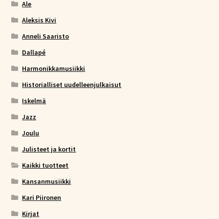
Ale
Aleksis Kivi
Anneli Saaristo
Dallapé
Harmonikkamusiikki
Historialliset uudelleenjulkaisut
Iskelmä
Jazz
Joulu
Julisteet ja kortit
Kaikki tuotteet
Kansanmusiikki
Kari Piironen
Kirjat