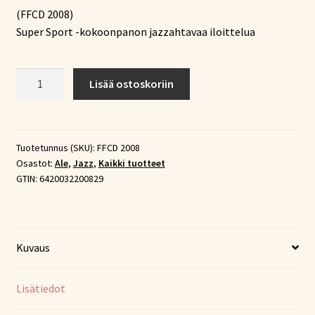
(FFCD 2008)
oli:
on:
Super Sport -kokoonpanon jazzahtavaa iloittelua
20,24 €.
5,06 €.
Super
Lisää ostoskoriin
Sport
-
Puncture
Repair
Tuotetunnus (SKU):
FFCD 2008
Osastot:
Ale
,
Jazz
,
Kaikki tuotteet
Kit
GTIN:
6420032200829
(CD)
määrä
Kuvaus
Lisätiedot