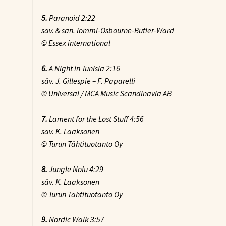
5.
Paranoid
2:22
säv. & san. Iommi-Osbourne-Butler-Ward
© Essex international
6.
A Night in Tunisia
2:16
säv. J. Gillespie – F. Paparelli
© Universal / MCA Music Scandinavia AB
7.
Lament for the Lost Stuff
4:56
säv. K. Laaksonen
© Turun Tähtituotanto Oy
8.
Jungle Nolu
4:29
säv. K. Laaksonen
© Turun Tähtituotanto Oy
9.
Nordic Walk
3:57