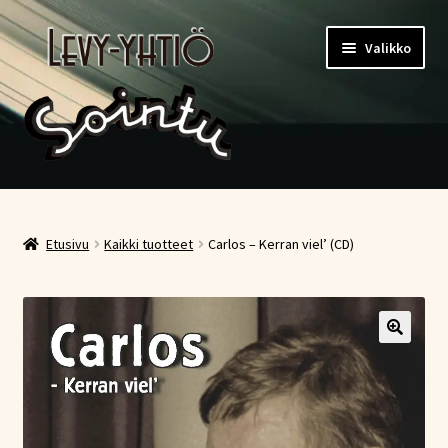
Siirry
Siirry
Valikko
navigointiin
sisältöön
Etusivu
Kauppa
Etusivu
Kaikki tuotteet
Carlos – Kerran viel’ (CD)
Ostoskori
Kassa
Oma tili