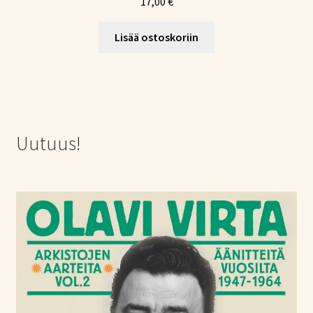
17,00
€
Lisää ostoskoriin
Uutuus!