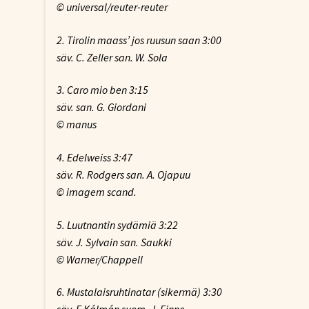
© universal/reuter-reuter
2. Tirolin maass’ jos ruusun saan
3:00
säv. C. Zeller san. W. Sola
3. Caro mio ben
3:15
säv. san. G. Giordani
© manus
4. Edelweiss
3:47
säv. R. Rodgers san. A. Ojapuu
© imagem scand.
5. Luutnantin sydämiä
3:22
säv. J. Sylvain san. Saukki
© Warner/Chappell
6. Mustalaisruhtinatar (sikermä)
3:30