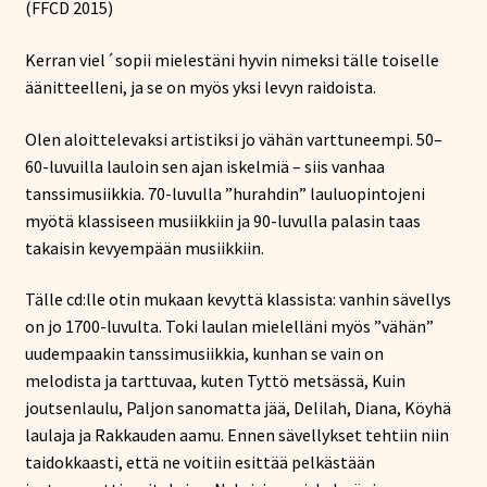
(FFCD 2015)
Kerran viel´sopii mielestäni hyvin nimeksi tälle toiselle
äänitteelleni, ja se on myös yksi levyn raidoista.
Olen aloittelevaksi artistiksi jo vähän varttuneempi. 50–
60-luvuilla lauloin sen ajan iskelmiä – siis vanhaa
tanssimusiikkia. 70-luvulla ”hurahdin” lauluopintojeni
myötä klassiseen musiikkiin ja 90-luvulla palasin taas
takaisin kevyempään musiikkiin.
Tälle cd:lle otin mukaan kevyttä klassista: vanhin sävellys
on jo 1700-luvulta. Toki laulan mielelläni myös ”vähän”
uudempaakin tanssimusiikkia, kunhan se vain on
melodista ja tarttuvaa, kuten Tyttö metsässä, Kuin
joutsenlaulu, Paljon sanomatta jää, Delilah, Diana, Köyhä
laulaja ja Rakkauden aamu. Ennen sävellykset tehtiin niin
taidokkaasti, että ne voitiin esittää pelkästään