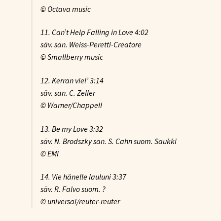
© Octava music
11. Can’t Help Falling in Love
4:02
säv. san. Weiss-Peretti-Creatore
© Smallberry music
12. Kerran viel’
3:14
säv. san. C. Zeller
© Warner/Chappell
13. Be my Love
3:32
säv. N. Brodszky san. S. Cahn suom. Saukki
© EMI
14. Vie hänelle lauluni
3:37
säv. R. Falvo suom. ?
© universal/reuter-reuter