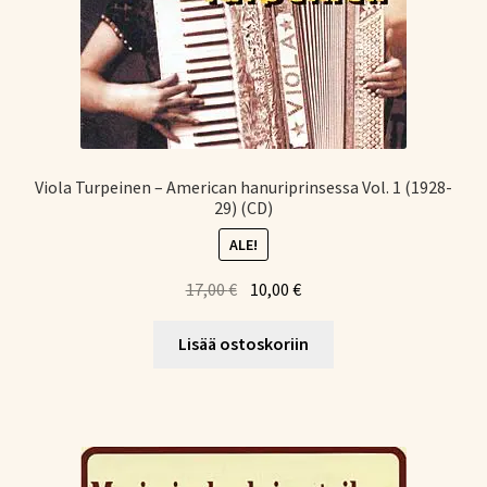
Viola Turpeinen – American hanuriprinsessa Vol. 1 (1928-
29) (CD)
ALE!
Alkuperäinen
Nykyinen
17,00
€
10,00
€
hinta
hinta
oli:
on:
Lisää ostoskoriin
17,00 €.
10,00 €.