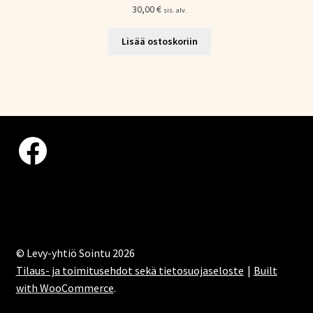
30,00
€
sis. alv.
Lisää ostoskoriin
Facebook
© Levy-yhtiö Sointu 2026
Tilaus- ja toimitusehdot sekä tietosuojaseloste
Built
with WooCommerce
.