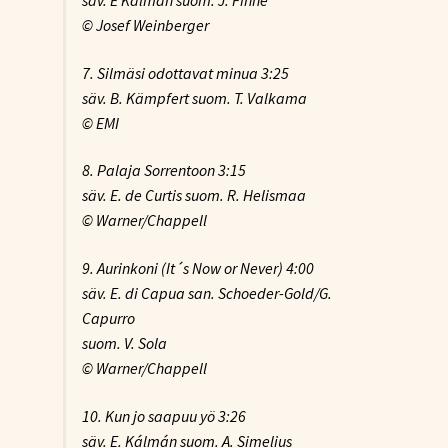
säv. E Kálmán suom. J. Finne
© Josef Weinberger
7. Silmäsi odottavat minua
3:25
säv. B. Kämpfert suom. T. Valkama
© EMI
8. Palaja Sorrentoon
3:15
säv. E. de Curtis suom. R. Helismaa
© Warner/Chappell
9. Aurinkoni
(It´s Now or Never) 4:00
säv. E. di Capua san. Schoeder-Gold/G.
Capurro
suom. V. Sola
© Warner/Chappell
10. Kun jo saapuu yö
3:26
säv. E. Kálmán suom. A. Simelius