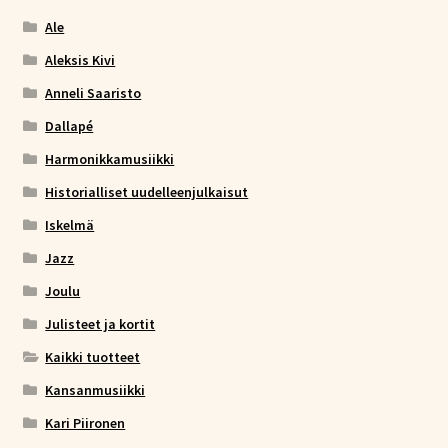
Ale
Aleksis Kivi
Anneli Saaristo
Dallapé
Harmonikkamusiikki
Historialliset uudelleenjulkaisut
Iskelmä
Jazz
Joulu
Julisteet ja kortit
Kaikki tuotteet
Kansanmusiikki
Kari Piironen