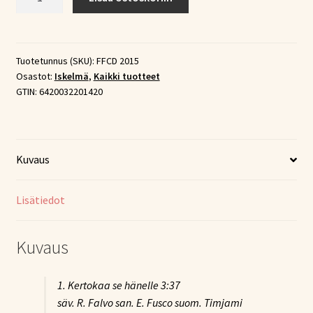
-
Kerran
viel'
(CD)
Tuotetunnus (SKU):
FFCD 2015
Osastot:
Iskelmä
,
Kaikki tuotteet
määrä
GTIN:
6420032201420
Kuvaus
Lisätiedot
Kuvaus
1. Kertokaa se hänelle
3:37
säv. R. Falvo san. E. Fusco suom. Timjami