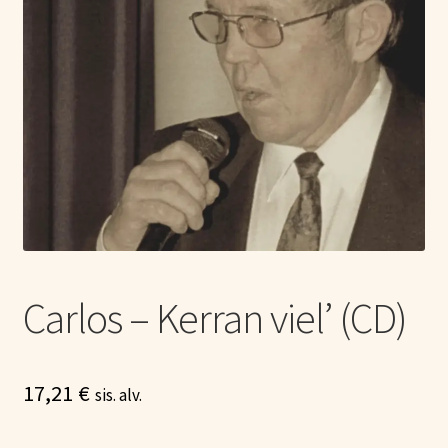
Tietoa meistä
Laajen
Konserttiliput
alemm
tason
valikko
Carlos – Kerran viel’ (CD)
17,21
€
sis. alv.