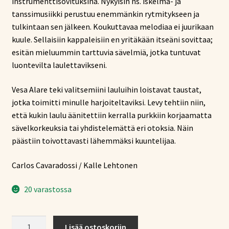
instrumenttisovituksina. Nykyisin ns. iskelmä- ja
tanssimusiikki perustuu enemmänkin rytmitykseen ja
tulkintaan sen jälkeen. Koukuttavaa melodiaa ei juurikaan
kuule. Sellaisiin kappaleisiin en yritäkään itseäni sovittaa;
esitän mieluummin tarttuvia sävelmiä, jotka tuntuvat
luontevilta laulettavikseni.
Vesa Alare teki valitsemiini lauluihin loistavat taustat,
jotka toimitti minulle harjoiteltaviksi. Levy tehtiin niin,
että kukin laulu äänitettiin kerralla purkkiin korjaamatta
sävelkorkeuksia tai yhdistelemättä eri otoksia. Näin
päästiin toivottavasti lähemmäksi kuuntelijaa.
Carlos Cavaradossi / Kalle Lehtonen
20 varastossa
Carlos
Lisää ostoskoriin