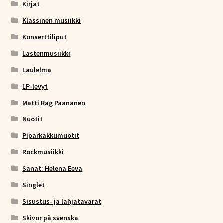
Kirjat
Klassinen musiikki
Konserttiliput
Lastenmusiikki
Laulelma
LP-levyt
Matti Rag Paananen
Nuotit
Piparkakkumuotit
Rockmusiikki
Sanat: Helena Eeva
Singlet
Sisustus- ja lahjatavarat
Skivor på svenska