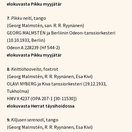
elokuvasta Pikku myyjätär
7.
Pikku neiti
, tango
(Georg Malmstén, san. R. R. Ryynänen)
GEORG MALMSTÉN ja Berliinin Odeon-tanssiorkesteri
(10.10.1933, Berlin)
Odeon A 228239 (Hf 544-2)
elokuvasta Pikku myyjätär
8.
Keittiöhaaveita
, foxtrot
(Georg Malmstén, R. R. Ryynänen, Esa Kivi)
OLAVI NYBERG ja Kiva tanssiorkesteri (19.12.1933,
Tukholma)
HMV X 4237 (OPA 207-1 [30-11530])
elokuvasta Herrat täysihoidossa
9.
Kiljusen serenadi
, tango
(Georg Malmstén, R. R. Ryynänen, Esa Kivi)