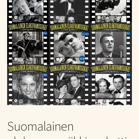
Tietoa meistä
Laajen
Konserttiliput
alemm
tason
valikko
Suomalainen