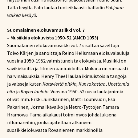
Tällä levyllä Palo laulaa tunteikkaasti balladin
Pohjolan
valkea kesäyö
.
Suomalainen elokuvamusiikki Vol. 7
– Musiikkia elokuvista 1950-52 (AMCD 1053)
Suomalainen elokuvamusiikki vol. 7 sisältää säveltäjä
Toivo Kärjen ja sanoittaja Reino Helismaan elokuvalauluja
vuosina 1950-1952 valmistuneista elokuvista. Musiikki on
savikiekoilta ja filmien ääniraidoilta. Mukana on runsaasti
harvinaisuuksia. Henry Theel laulaa ikimuistoisia tangoja
ja valsseja kuten
Katuviertä pitkin
,
Kun rakastaa
,
Unettomia
öitä
ja
Köyhä laulaja
. Vuosina 1950-52 uusia laulajanimiä
olivat mm. Erkki Junkkarinen, Matti Louhivuori, Esa
Pakarinen, Jorma Ikävalko ja Metro-Tyttöjen Tamara
Hramowa. Tämä aikakausi toimi myös johdatuksena
rillumareihin, jonka ajatellaan alkaneen
suosikkielokuvasta Rovaniemen markkinoilla.