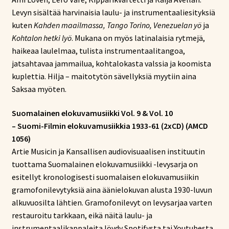
Levyn sisältää harvinaisia laulu- ja instrumentaaliesityksiä
kuten
Kahden maailmassa, Tango Torino, Venezuelan yö
ja
Kohtalon hetki lyö
. Mukana on myös latinalaisia rytmejä,
haikeaa laulelmaa, tulista instrumentaalitangoa,
jatsahtavaa jammailua, kohtalokasta valssia ja koomista
kuplettia. Hilja – maitotytön sävellyksiä myytiin aina
Saksaa myöten.
Suomalainen elokuvamusiikki Vol. 9 & Vol. 10
– Suomi-Filmin elokuvamusiikkia 1933-61 (2xCD) (AMCD
1056)
Artie Musicin ja Kansallisen audiovisuaalisen instituutin
tuottama Suomalainen elokuvamusiikki -levysarja on
esitellyt kronologisesti suomalaisen elokuvamusiikin
gramofonilevytyksiä aina äänielokuvan alusta 1930-luvun
alkuvuosilta lähtien. Gramofonilevyt on levysarjaa varten
restauroitu tarkkaan, eikä näitä laulu- ja
instrumentaalikappaleita löydy Spotifysta tai Youtubesta.