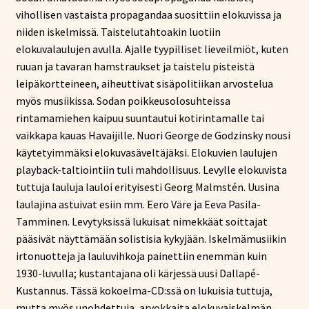
vihollisen vastaista propagandaa suosittiin elokuvissa ja
niiden iskelmissä. Taistelutahtoakin luotiin
elokuvalaulujen avulla. Ajalle tyypilliset lieveilmiöt, kuten
ruuan ja tavaran hamstraukset ja taistelu pisteistä
leipäkortteineen, aiheuttivat sisäpolitiikan arvostelua
myös musiikissa. Sodan poikkeusolosuhteissa
rintamamiehen kaipuu suuntautui kotirintamalle tai
vaikkapa kauas Havaijille. Nuori George de Godzinsky nousi
käytetyimmäksi elokuvasäveltäjäksi. Elokuvien laulujen
playback-taltiointiin tuli mahdollisuus. Levylle elokuvista
tuttuja lauluja lauloi erityisesti Georg Malmstén. Uusina
laulajina astuivat esiin mm. Eero Väre ja Eeva Pasila-
Tamminen. Levytyksissä lukuisat nimekkäät soittajat
pääsivät näyttämään solistisia kykyjään. Iskelmämusiikin
irtonuotteja ja lauluvihkoja painettiin enemmän kuin
1930-luvulla; kustantajana oli kärjessä uusi Dallapé-
Kustannus. Tässä kokoelma-CD:ssä on lukuisia tuttuja,
mutta myös unohdettuja, arvokkaita elokuvaiskelmän