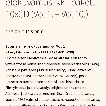
elokuvamusiikki -paketti
10xCD (Vol 1. – Vol 10.)
Alkuperäinen
Nykyinen
158,00
€
118,00
€
hinta
hinta
Suomalainen elokuvamusiikki Vol. 1
oli:
on:
– Levytyksiä vuosilta 1931-36 (AMCD 1029)
158,00 €.
118,00 €.
Suomalaisen elokuvamusiikin äänitesarja on tehty
yhteistyössä Kansallisen audiovisuaalisen arkiston (KAVA)
kanssa ja jokaiseen julkaisuun sisältyy Juha Seitajärven
kansivihkoteksti (harvinaisine valokuvineen), jossa
kerrotaan suomalaisen äänielokuvan historiasta
filmiyhtiöitä ja elokuvanäyttelijöitä unohtamatta.
Äänitesarja alkaa aivan ensimmäisestä äänielokuvasta,
vuonna 1931 valmistuneesta
Sano se suomeksi
-elokuvasta,
josta on säilynyt vain osia, mutta Berliinissä äänilevylle