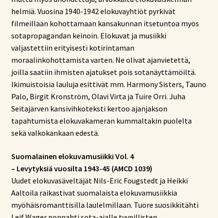
helmiä. Vuosina 1940-1942 elokuvayhtiöt pyrkivät
filmeillään kohottamaan kansakunnan itsetuntoa myös
sotapropagandan keinoin. Elokuvat ja musiikki
valjastettiin erityisesti kotirintaman
moraalinkohottamista varten. Ne olivat ajanvietettä,
joilla saatiin ihmisten ajatukset pois sotanäyttämöiltä.
Ikimuistoisia lauluja esittivät mm. Harmony Sisters, Tauno
Palo, Birgit Kronström, Olavi Virta ja Tuire Orri. Juha
Seitajärven kansivihkoteksti kertoo ajanjakson
tapahtumista elokuvakameran kummaltakin puolelta
sekä valkokankaan edestä.
Suomalainen elokuvamusiikki Vol. 4
– Levytyksiä vuosilta 1943-45 (AMCD 1039)
Uudet elokuvasäveltäjät Nils-Eric Fougstedt ja Heikki
Aaltoila raikastivat suomalaista elokuvamusiikkia
myöhäisromanttisilla laulelmillaan. Tuore suosikkitähti
Leif Wager ponnahti sota-ajalle tyypillisten