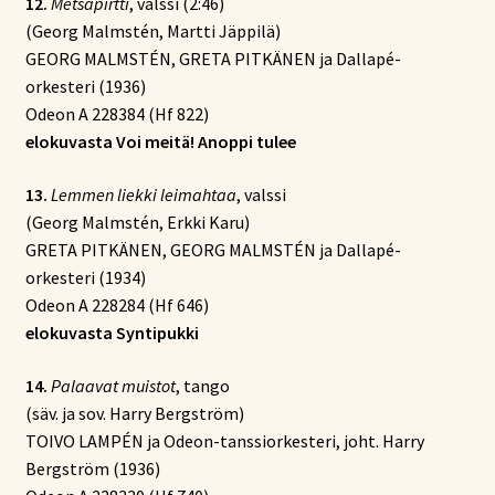
12.
Metsäpirtti
, valssi (2:46)
(Georg Malmstén, Martti Jäppilä)
GEORG MALMSTÉN, GRETA PITKÄNEN ja Dallapé-
orkesteri (1936)
Odeon A 228384 (Hf 822)
elokuvasta Voi meitä! Anoppi tulee
13.
Lemmen liekki leimahtaa
, valssi
(Georg Malmstén, Erkki Karu)
GRETA PITKÄNEN, GEORG MALMSTÉN ja Dallapé-
orkesteri (1934)
Odeon A 228284 (Hf 646)
elokuvasta Syntipukki
14.
Palaavat muistot
, tango
(säv. ja sov. Harry Bergström)
TOIVO LAMPÉN ja Odeon-tanssiorkesteri, joht. Harry
Bergström (1936)