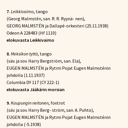
7.
Leikkivaimo
, tango
(Georg Malmstén, san. R. R. Ryynä- nen),
GEORG MALMSTÉN ja Dallapé-orkesteri (25.11.1938)
Odeon A 228483 (Hf 1110)
elokuvasta Leikkivaimo
8.
Meksikon tyttö
, tango
(säv. ja sov. Harry Bergström, san. Ela),
EUGEN MALMSTÉN ja Rytmi Pojat Eugen Malmsténin
johdolla (1.11.1937)
Columbia DY 117 (CY 222-1)
elokuvasta Jääkärin morsian
9.
Kaupungin neitonen
, foxtrot
(säv. ja sov. Harry Berg- ström, san. A. Puhto),
EUGEN MALMSTÉN ja Rytmi Pojat Eugen Malmsténin
johdolla (-5.1938)