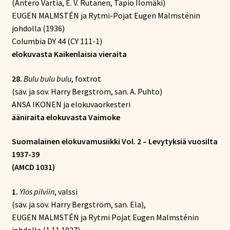
(Antero Vartia, E. V. Rutanen, Tapio Ilomäki)
EUGEN MALMSTÉN ja Rytmi-Pojat Eugen Malmsténin
johdolla (1936)
Columbia DY 44 (CY 111-1)
elokuvasta Kaikenlaisia vieraita
28.
Bulu bulu bulu
, foxtrot
(säv. ja sov. Harry Bergström, san. A. Puhto)
ANSA IKONEN ja elokuvaorkesteri
ääniraita elokuvasta Vaimoke
Suomalainen elokuvamusiikki Vol. 2 – Levytyksiä vuosilta
1937-39
(AMCD 1031)
1.
Ylös pilviin
, valssi
(säv. ja sov. Harry Bergström, san. Ela),
EUGEN MALMSTÉN ja Rytmi Pojat Eugen Malmsténin