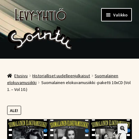
Siirry
Siirry
Valikko
navigointiin
sisältöön
Etusivu
Kauppa
Etusivu
Historialliset uudelleenjulkaisut
Suomalainen
elokuvamusiikki
Suomalainen elokuvamusiikki -paketti 10xCD (Vol
1. – Vol 10.)
Ostoskori
Kassa
ALE!
Oma tili