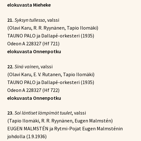
elokuvasta Mieheke
21.
Syksyn tullessa
, valssi
(Olavi Karu, R. R. Ryynänen, Tapio Ilomäki)
TAUNO PALO ja Dallapé-orkesteri (1935)
Odeon A 228327 (Hf 721)
elokuvasta Onnenpotku
22.
Sinä vainen
, valssi
(Olavi Karu, E. V. Rutanen, Tapio Ilomäki)
TAUNO PALO ja Dallapé-orkesteri (1935)
Odeon A 228327 (Hf 722)
elokuvasta Onnenpotku
23.
Soi läntiset lämpimät tuulet
, valssi
(Tapio Ilomäki, R. R. Ryynänen, Eugen Malmstén)
EUGEN MALMSTÉN ja Rytmi-Pojat Eugen Malmsténin
johdolla (1.9.1936)