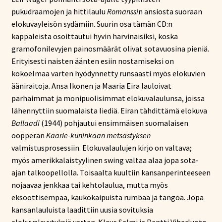
pukudraamojen ja hittilaulu
Romanssi
n ansiosta suoraan
elokuvayleisön sydämiin. Suurin osa tämän CD:n
kappaleista osoittautui hyvin harvinaisiksi, koska
gramofonilevyjen painosmäärät olivat sotavuosina pieniä.
Erityisesti naisten äänten esiin nostamiseksi on
kokoelmaa varten hyödynnetty runsaasti myös elokuvien
ääniraitoja. Ansa Ikonen ja Maaria Eira lauloivat
parhaimmat ja monipuolisimmat elokuvalaulunsa, joissa
lähennyttiin suomalaista liediä. Eiran tähdittämä elokuva
Ballaadi
(1944) pohjautui ensimmäisen suomalaisen
oopperan
Kaarle-kuninkaan metsästyksen
valmistusprosessiin. Elokuvalaulujen kirjo on valtava;
myös amerikkalaistyylinen swing valtaa alaa jopa sota-
ajan talkoopellolla. Toisaalta kuultiin kansanperinteeseen
nojaavaa jenkkaa tai kehtolaulua, mutta myös
eksoottisempaa, kaukokaipuista rumbaa ja tangoa. Jopa
kansanlauluista laadittiin uusia sovituksia