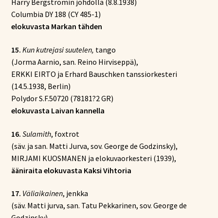
Harry Bergströmin johdolla (8.8.1938)
Columbia DY 188 (CY 485-1)
elokuvasta Markan tähden
15.
Kun kutrejasi suutelen,
tango
(Jorma Aarnio, san. Reino Hirviseppä),
ERKKI EIRTO ja Erhard Bauschken tanssiorkesteri
(14.5.1938, Berlin)
Polydor S.F.50720 (78181?2 GR)
elokuvasta Laivan kannella
16.
Sulamith
, foxtrot
(säv. ja san. Matti Jurva, sov. George de Godzinsky),
MIRJAMI KUOSMANEN ja elokuvaorkesteri (1939),
ääniraita elokuvasta Kaksi Vihtoria
17.
Väliaikainen
, jenkka
(säv. Matti jurva, san. Tatu Pekkarinen, sov. George de
Godzinsky),