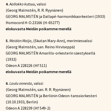
4.
Aallokko kutsuu
, valssi
(Georg Malmstén, R. R. Ryynänen)
GEORG MALMSTÉN ja Dallapé-harmonikkaorkesteri (1933)
Homocord H-O.23166 (H-65277)
elokuvasta Meidän poikamme merellä
5.
Meidän Maija
, (Skutan Mary-Ann), merimiesvalssi
(Georg Malmstén, san. Reino Hirviseppä)
GEORG MALMSTÉN Amarillo-orkesterin säestyksellä
(1932)
Odeon A 228226 (Hf 511)
elokuvasta Meidän poikamme merellä
6.
Laulu onnesta
, valssi
(Georg Malmstén, san. R. R. Ryynänen)
GEORG MALMSTÉN ja Berliinin Odeon-tanssiorkesteri
(10.10.1933, Berlin)
Odeon A 228239 (Hf 549-2)