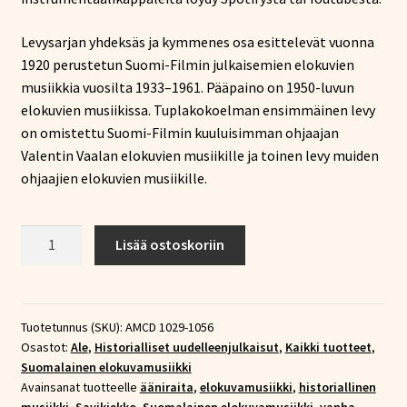
Levysarjan yhdeksäs ja kymmenes osa esittelevät vuonna
1920 perustetun Suomi-Filmin julkaisemien elokuvien
musiikkia vuosilta 1933–1961. Pääpaino on 1950-luvun
elokuvien musiikissa. Tuplakokoelman ensimmäinen levy
on omistettu Suomi-Filmin kuuluisimman ohjaajan
Valentin Vaalan elokuvien musiikille ja toinen levy muiden
ohjaajien elokuvien musiikille.
Suomalainen
Lisää ostoskoriin
elokuvamusiikki
-
paketti
10xCD
Tuotetunnus (SKU):
AMCD 1029-1056
Osastot:
Ale
,
Historialliset uudelleenjulkaisut
,
Kaikki tuotteet
,
(Vol
Suomalainen elokuvamusiikki
1.
Avainsanat tuotteelle
ääniraita
,
elokuvamusiikki
,
historiallinen
-