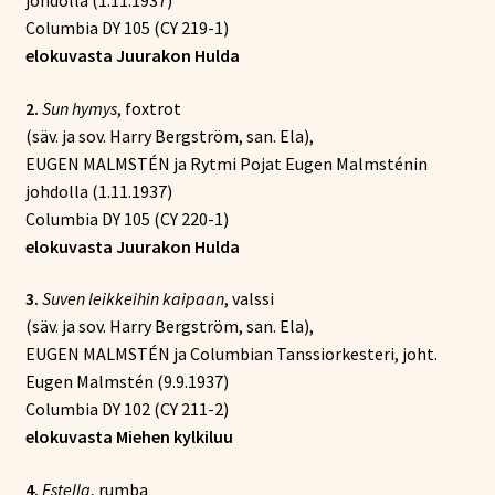
johdolla (1.11.1937)
Columbia DY 105 (CY 219-1)
elokuvasta Juurakon Hulda
2.
Sun hymys
, foxtrot
(säv. ja sov. Harry Bergström, san. Ela),
EUGEN MALMSTÉN ja Rytmi Pojat Eugen Malmsténin
johdolla (1.11.1937)
Columbia DY 105 (CY 220-1)
elokuvasta Juurakon Hulda
3.
Suven leikkeihin kaipaan
, valssi
(säv. ja sov. Harry Bergström, san. Ela),
EUGEN MALMSTÉN ja Columbian Tanssiorkesteri, joht.
Eugen Malmstén (9.9.1937)
Columbia DY 102 (CY 211-2)
elokuvasta Miehen kylkiluu
4.
Estella
, rumba