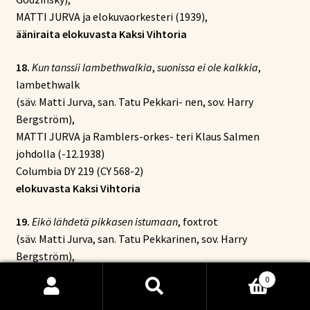
MATTI JURVA ja elokuvaorkesteri (1939),
ääniraita elokuvasta Kaksi Vihtoria
18.
Kun tanssii lambethwalkia
,
suonissa ei ole kalkkia
,
lambethwalk
(säv. Matti Jurva, san. Tatu Pekkari- nen, sov. Harry
Bergström),
MATTI JURVA ja Ramblers-orkes- teri Klaus Salmen
johdolla (-12.1938)
Columbia DY 219 (CY 568-2)
elokuvasta Kaksi Vihtoria
19.
Eikö lähdetä pikkasen istumaan
, foxtrot
(säv. Matti Jurva, san. Tatu Pekkarinen, sov. Harry
Bergström),
MATTI JURVA ja Ramblers-orkesteri Klaus Salmen
0
johdolla (-12.1938)
Etsi:
Haku
Columbia DY 220 (CY 554-1)