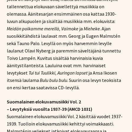
tallennettua elokuvaan sävellettyä musiikkia on
olemassa. Äänitesarjan ensimmäinen osa kattaa 1930-
luvun alkupuolen ja sisältää musiikkia mm. elokuvista:
Meidän poikamme merellä, Vaimoke
ja
Mieheke
. Ajan
suosikkitähdistä laulavat mm. Georg ja Eugen Malmstén
sekä Tauno Palo. Levyllä on myös harvemmin levylle
laulanut Olavi Nyberg ja paremmin säveltäjänä tunnettu
Toivo Lampén. Kuvitus sisältää harvinaisia kuvia
äänitystilanteista. Lauluina ovat mm. harvinaiset
levytykset
Tui tui Tuulikki, Auringon lapset
ja Ansa Ikosen
itsensä laulama
Bulu bulu bulu
. Suurin osa levyn teoksista
on ensi kertaa saatavissa CD-levyllä.
Suomalainen elokuvamusiikki Vol. 2
– Levytyksiä vuosilta 1937-39 (AMCD 1031)
Suomalainen elokuvamusiikki Vol. 2 käsittää vuodet 1937-
1939. Tuolloin elokuvamusiikki kehittyi voimakkaasti.
Malmsténin veljekset jatkoivat elokuvauraansa ja