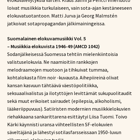
elokuvalevytyksiä varten. Klaus Salmi ja Pentti Viherluoto
loivat musiikkia turkulaiseen, vain sota-ajan kestäneeseen
elokuvatuotantoon. Matti Jurva ja Georg Malmstén
jatkoivat sotapropagandan jälkimainingeissa.
Suomalainen elokuvamusiikki Vol. 5
– Musiikkia elokuvista 1946-49 (AMCD 1042)
Sodanjälkeisessä Suomessa tehtiin mielenkiintoisia
valistuselokuvia. Ne naamioitiin rankkojen
melodraamojen muotoon ja tihkuivat tummaa,
kohtalokasta film noir -kuvausta. Aihepiireinä olivat
kansan kasvuun tähtäävä väestöpolitiikka,
seksuaalivalistus ja ilotyttöjen levittämät sukupuolitaudit
sekä muut erikoiset sairaudet (epilepsia, alkoholismi,
lääkeriippuvuus). Satiiristen modernien musiikkielokuvien
riehakkaana sankarittarena esittäytyi Liisa Tuomi. Toivo
Kärki käynnisti uransa viihteellisten SF-elokuvien
säveltäjänä ja lähestyi sotilasfarsseissaan 1950-luvun
rillumarei-elokuvien tyyliä.