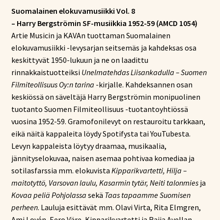
Suomalainen elokuvamusiikki Vol. 8
– Harry Bergströmin SF-musiikkia 1952-59 (AMCD 1054)
Artie Musicin ja KAVAn tuottaman Suomalainen
elokuvamusiikki -levysarjan seitsemäs ja kahdeksas osa
keskittyvät 1950-lukuun ja ne on laadittu
rinnakkaistuotteiksi
Unelmatehdas Liisankadulla – Suomen
Filmiteollisuus Oy:n tarina
-kirjalle. Kahdeksannen osan
keskiössä on säveltäjä Harry Bergströmin monipuolinen
tuotanto Suomen Filmiteollisuus -tuotantoyhtiössä
vuosina 1952-59. Gramofonilevyt on restauroitu tarkkaan,
eikä näitä kappaleita löydy Spotifysta tai YouTubesta.
Levyn kappaleista löytyy draamaa, musikaalia,
jännityselokuvaa, naisen asemaa pohtivaa komediaa ja
sotilasfarssia mm. elokuvista
Kipparikvartetti, Hilja –
maitotyttö, Varsovan laulu, Kasarmin tytär, Neiti talonmies
ja
Kovaa peliä Pohjolassa
sekä
Taas tapaamme Suomisen
perheen
. Lauluja esittävät mm. Olavi Virta, Rita Elmgren,
Ami Lovén, Eero Väre, Kipparikvartetti ja Raija Avellan.