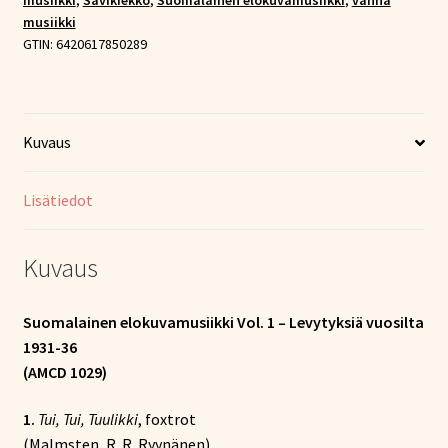
musiikki
,
Savikiekko
,
Suomalainen elokuvamusiikki
,
vanha
Vol
musiikki
10.)
GTIN:
6420617850289
määrä
Kuvaus
Lisätiedot
Kuvaus
Suomalainen elokuvamusiikki Vol. 1 – Levytyksiä vuosilta
1931-36
(AMCD 1029)
1.
Tui, Tui, Tuulikki
, foxtrot
(Malmsten, R. R. Ryynänen)