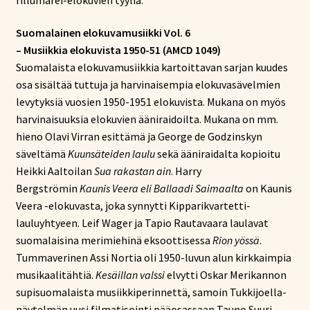
Suomalainen elokuvamusiikki Vol. 6
– Musiikkia elokuvista 1950-51
(AMCD 1049)
Suomalaista elokuvamusiikkia kartoittavan sarjan kuudes
osa sisältää tuttuja ja harvinaisempia elokuvasävelmien
levytyksiä vuosien 1950-1951 elokuvista. Mukana on myös
harvinaisuuksia elokuvien ääniraidoilta. Mukana on mm.
hieno Olavi Virran esittämä ja George de Godzinskyn
säveltämä
Kuunsäteiden laulu
sekä ääniraidalta kopioitu
Heikki Aaltoilan
Sua rakastan ain
. Harry
Bergströmin
Kaunis Veera eli Ballaadi Saimaalta
on Kaunis
Veera -elokuvasta, joka synnytti Kipparikvartetti-
lauluyhtyeen. Leif Wager ja Tapio Rautavaara laulavat
suomalaisina merimiehinä eksoottisessa
Rion yössä
.
Tummaverinen Assi Nortia oli 1950-luvun alun kirkkaimpia
musikaalitähtiä.
Kesäillan valssi
elvytti Oskar Merikannon
supisuomalaista musiikkiperinnettä, samoin Tukkijoella-
näytelmän uusi filmatisointi pääosassaan Tauno Suuri.