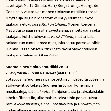
säveltäjät Martti Similä, Harry Bergström ja George de
Godzinsky vastasivat monen elokuvan musiikin teosta.
Näyttelijä Birgit Kronström esiintyy edukseen myös
laulajana elokuvassa
Markan tähden
. Monien toivoma
Matti Jurva pääsee esille säveltäjänä, sanoittajana sekä
laulajana kulttielokuvassa
Kaksi Vihtoria
, mutta kuka
onkaan tuo nuori komea mies, joka astuu parrasvaloihin
vuonna 1939 elokuvan
Rikas tyttö
ravintolakohtauksen
laulajana. Sehän on Olavi Virta!
Suomalainen elokuvamusiikki Vol. 3
– Levytyksiä vuosilta 1940-42 (AMCD 1035)
Sotavuosina Suomessa panostettiin viihdeteollisuuteen ja
elokuvayhtiöt tekivät Suomen historian komeimpia
musikaaleja, kuten
Poretta
. Pohjoismaisia ja saksalaisiakin
aiheita filmattiin, ulkomaisiin teksteihin pohjautuivat
mm.
Kyökin puolella, Onnellinen ministeri
ja
Avioliittoyhtiö
.
Sodan alkuvuosina myös sotapropaganda kukoisti;