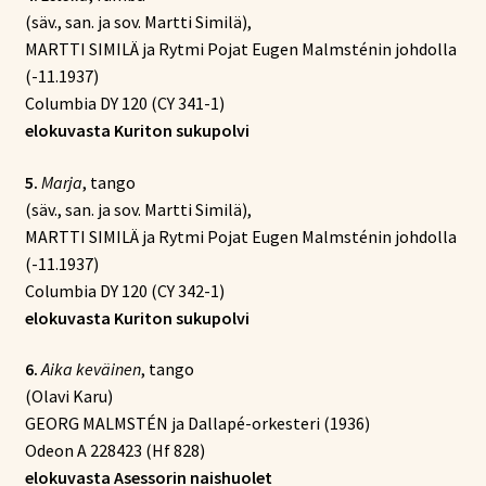
(säv., san. ja sov. Martti Similä),
MARTTI SIMILÄ ja Rytmi Pojat Eugen Malmsténin johdolla
(-11.1937)
Columbia DY 120 (CY 341-1)
elokuvasta Kuriton sukupolvi
5.
Marja
, tango
(säv., san. ja sov. Martti Similä),
MARTTI SIMILÄ ja Rytmi Pojat Eugen Malmsténin johdolla
(-11.1937)
Columbia DY 120 (CY 342-1)
elokuvasta Kuriton sukupolvi
6.
Aika keväinen
, tango
(Olavi Karu)
GEORG MALMSTÉN ja Dallapé-orkesteri (1936)
Odeon A 228423 (Hf 828)
elokuvasta Asessorin naishuolet