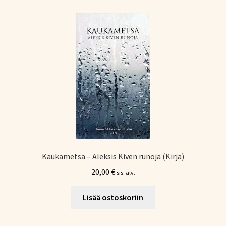
Tietoa meistä
Laajen
Konserttiliput
alemm
tason
valikko
Kaukametsä – Aleksis Kiven runoja (Kirja)
20,00
€
sis. alv.
Lisää ostoskoriin