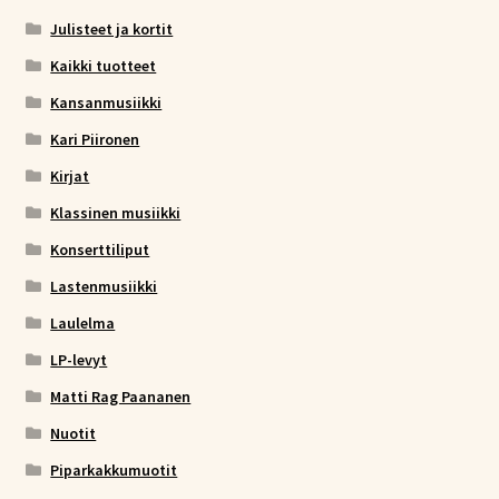
Julisteet ja kortit
Kaikki tuotteet
Kansanmusiikki
Kari Piironen
Kirjat
Klassinen musiikki
Konserttiliput
Lastenmusiikki
Laulelma
LP-levyt
Matti Rag Paananen
Nuotit
Piparkakkumuotit