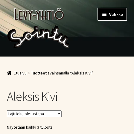
Siirry
Siirry
Valikko
navigointiin
sisältöön
Etusivu
Kauppa
Etusivu
Tuotteet avainsanalla “Aleksis Kivi”
Ostoskori
Aleksis Kivi
Kassa
Oma tili
Näytetään kaikki 3 tulosta