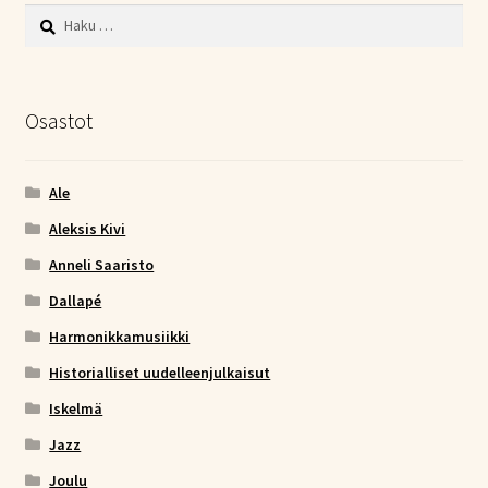
Haku:
Osastot
Ale
Aleksis Kivi
Anneli Saaristo
Dallapé
Harmonikkamusiikki
Historialliset uudelleenjulkaisut
Iskelmä
Jazz
Joulu