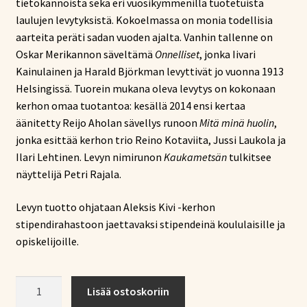
tietokannoista sekä eri vuosikymmenillä tuotetuista
laulujen levytyksistä. Kokoelmassa on monia todellisia
aarteita peräti sadan vuoden ajalta. Vanhin tallenne on
Oskar Merikannon säveltämä
Onnelliset
, jonka Iivari
Kainulainen ja Harald Björkman levyttivät jo vuonna 1913
Helsingissä. Tuorein mukana oleva levytys on kokonaan
kerhon omaa tuotantoa: kesällä 2014 ensi kertaa
äänitetty Reijo Aholan sävellys runoon
Mitä minä huolin
,
jonka esittää kerhon trio Reino Kotaviita, Jussi Laukola ja
Ilari Lehtinen. Levyn nimirunon
Kaukametsän
tulkitsee
näyttelijä Petri Rajala.
Levyn tuotto ohjataan Aleksis Kivi -kerhon
stipendirahastoon jaettavaksi stipendeinä koululaisille ja
opiskelijoille.
Kaukametsän
Lisää ostoskoriin
lumo