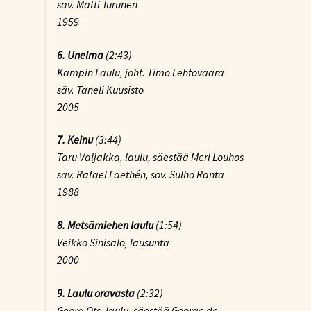
säv. Matti Turunen
1959
6. Unelma
(2:43)
Kampin Laulu, joht. Timo Lehtovaara
säv. Taneli Kuusisto
2005
7.
Keinu
(3:44)
Taru Valjakka, laulu, säestää Meri Louhos
säv. Rafael Laethén, sov. Sulho Ranta
1988
8.
Metsämiehen laulu
(1:54)
Veikko Sinisalo, lausunta
2000
9.
Laulu oravasta
(2:32)
Georg Ots, laulu, säestää George de