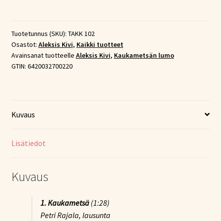
-
Sata
vuotta
Tuotetunnus (SKU):
TAKK 102
Osastot:
Aleksis Kivi
,
Kaikki tuotteet
Aleksis
Avainsanat tuotteelle
Aleksis Kivi
,
Kaukametsän lumo
Kiven
GTIN:
6420032700220
runojen
tulkintoja
sanoin
ja
Kuvaus
sävelin
1913-
Lisätiedot
2014
(CD)
määrä
Kuvaus
1. Kaukametsä
(1:28)
Petri Rajala, lausunta