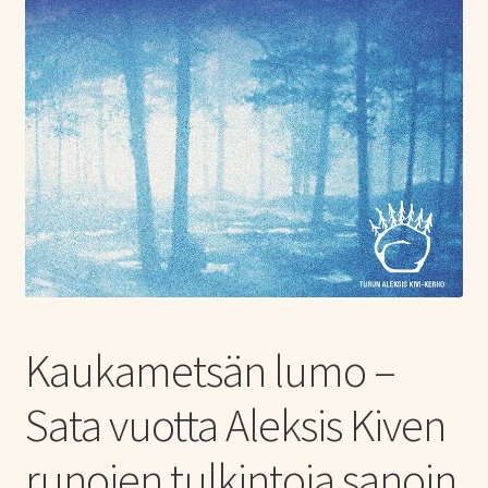
Tietoa meistä
Laajen
Konserttiliput
alemm
tason
valikko
Kaukametsän lumo –
Sata vuotta Aleksis Kiven
runojen tulkintoja sanoin