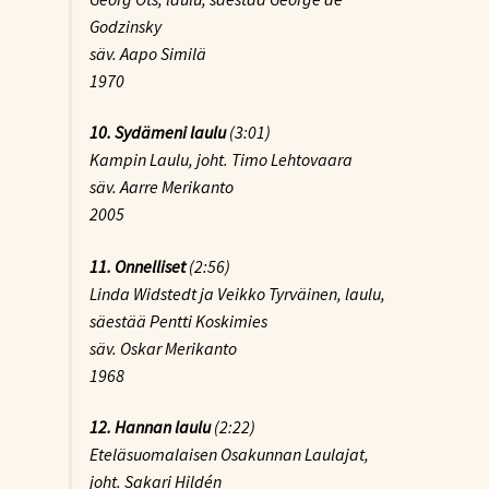
Godzinsky
säv. Aapo Similä
1970
10.
Sydämeni laulu
(3:01)
Kampin Laulu, joht. Timo Lehtovaara
säv. Aarre Merikanto
2005
11.
Onnelliset
(2:56)
Linda Widstedt ja Veikko Tyrväinen, laulu,
säestää Pentti Koskimies
säv. Oskar Merikanto
1968
12.
Hannan laulu
(2:22)
Eteläsuomalaisen Osakunnan Laulajat,
joht. Sakari Hildén