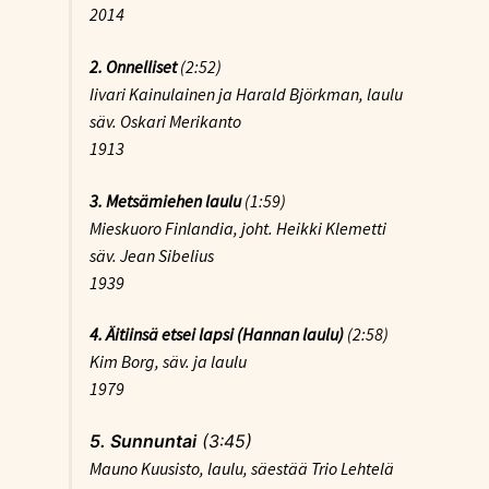
2014
2.
Onnelliset
(2:52)
Iivari Kainulainen ja Harald Björkman, laulu
säv. Oskari Merikanto
1913
3. Metsämiehen laulu
(1:59)
Mieskuoro Finlandia, joht. Heikki Klemetti
säv. Jean Sibelius
1939
4. Äitiinsä etsei lapsi (Hannan laulu)
(2:58)
Kim Borg, säv. ja laulu
1979
5. Sunnuntai
(3:45)
Mauno Kuusisto, laulu, säestää Trio Lehtelä