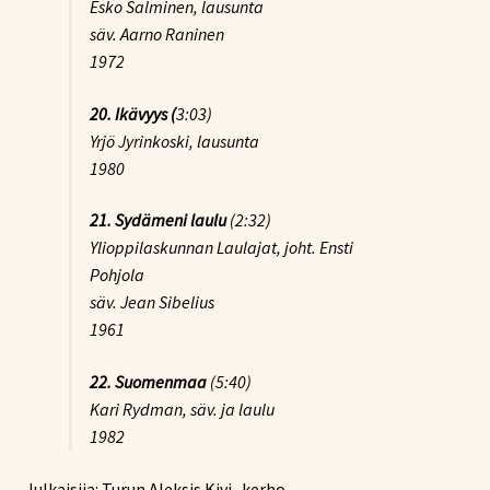
Esko Salminen, lausunta
säv. Aarno Raninen
1972
20.
Ikävyys (
3:03)
Yrjö Jyrinkoski, lausunta
1980
21. Sydämeni laulu
(2:32)
Ylioppilaskunnan Laulajat, joht. Ensti
Pohjola
säv. Jean Sibelius
1961
22.
Suomenmaa
(5:40)
Kari Rydman, säv. ja laulu
1982
Julkaisija: Turun Aleksis Kivi -kerho