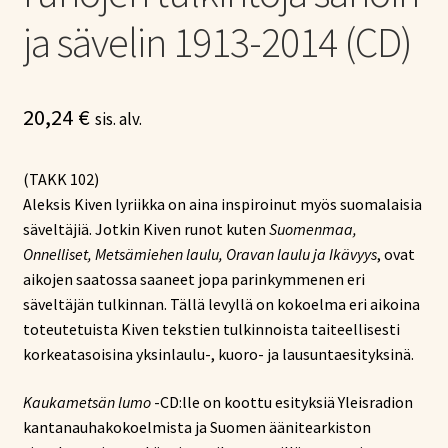
ja sävelin 1913-2014 (CD)
20,24
€
sis. alv.
(TAKK 102)
Aleksis Kiven lyriikka on aina inspiroinut myös suomalaisia
säveltäjiä. Jotkin Kiven runot kuten
Suomenmaa,
Onnelliset, Metsämiehen laulu, Oravan laulu ja Ikävyys
, ovat
aikojen saatossa saaneet jopa parinkymmenen eri
säveltäjän tulkinnan. Tällä levyllä on kokoelma eri aikoina
toteutetuista Kiven tekstien tulkinnoista taiteellisesti
korkeatasoisina yksinlaulu-, kuoro- ja lausuntaesityksinä.
Kaukametsän lumo
-CD:lle on koottu esityksiä Yleisradion
kantanauhakokoelmista ja Suomen äänitearkiston