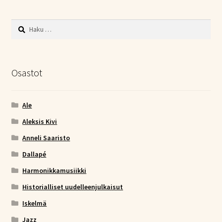
Haku:
Osastot
Ale
Aleksis Kivi
Anneli Saaristo
Dallapé
Harmonikkamusiikki
Historialliset uudelleenjulkaisut
Iskelmä
Jazz