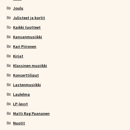
Joulu
Julisteet ja kortit
Kaikki tuotteet
Kansanmusiikki
Kari Piironen
Kirjat
Klassinen musiikki
Konserttiliput
Lastenmusiikki
Laulelma
LP-levyt
Matti Rag Paananen
Nuotit