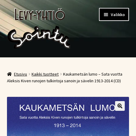
Siirry
Siirry
Valikko
navigointiin
sisältöön
Etusivu
Kauppa
Etusivu
Kaikki tuotteet
Kaukametsän lumo – Sata vuotta
Aleksis Kiven runojen tulkintoja sanoin ja sävelin 1913-2014 (CD)
Ostoskori
Kassa
Oma tili