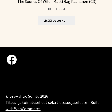
The Sounds Of Wild - Matti Rag Paananen (CD)
30,00
€
sis. alv.
Lisää ostoskoriin
Facebook
© Levy-yhtiö Sointu 2026
Tilaus- ja toimitusehdot sekä tietosuojaseloste
Built
with WooCommerce
.