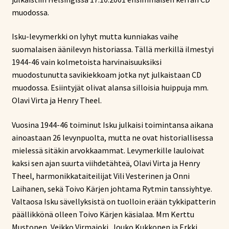
muodossa.
Isku-levymerkki on lyhyt mutta kunniakas vaihe
suomalaisen äänilevyn historiassa. Tällä merkillä ilmestyi
1944-46 vain kolmetoista harvinaisuuksiksi
muodostunutta savikiekkoam jotka nyt julkaistaan CD
muodossa. Esiintyjät olivat alansa silloisia huippuja mm.
Olavi Virta ja Henry Theel.
Vuosina 1944-46 toiminut Isku julkaisi toimintansa aikana
ainoastaan 26 levynpuolta, mutta ne ovat historiallisessa
mielessä sitäkin arvokkaammat. Levymerkille lauloivat
kaksi sen ajan suurta viihdetähteä, Olavi Virta ja Henry
Theel, harmonikkataiteilijat Vili Vesterinen ja Onni
Laihanen, sekä Toivo Kärjen johtama Rytmin tanssiyhtye.
Valtaosa Isku sävellyksistä on tuolloin erään tykkipatterin
päällikkönä olleen Toivo Kärjen käsialaa. Mm Kerttu
Mustonen, Veikko Virmajoki, Jouko Kukkonen ja Erkki