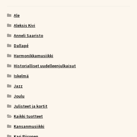
Ale
Aleksis Kivi
Anneli Saaristo
Dallapé
Harmonikkamusiikki
Historialliset uudelleenjulkaisut
Iskelmä
Jazz
Joulu
Julisteet ja kortit
Kaikki tuotteet
Kansanmusiikki
Kari Piironen