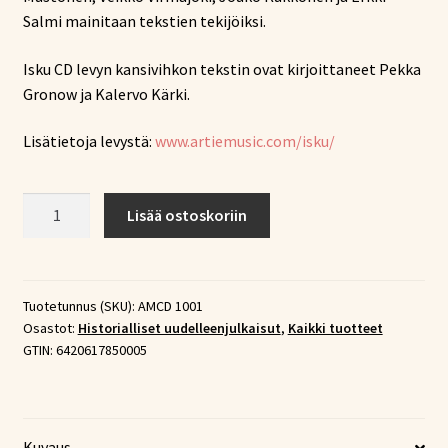
Salmi mainitaan tekstien tekijöiksi.
Isku CD levyn kansivihkon tekstin ovat kirjoittaneet Pekka
Gronow ja Kalervo Kärki.
Lisätietoja levystä:
www.artiemusic.com/isku/
Kaikki
Lisää ostoskoriin
Isku-
levytykset
1944-
46
Tuotetunnus (SKU):
AMCD 1001
Osastot:
Historialliset uudelleenjulkaisut
,
Kaikki tuotteet
(CD)
GTIN:
6420617850005
määrä
Kuvaus