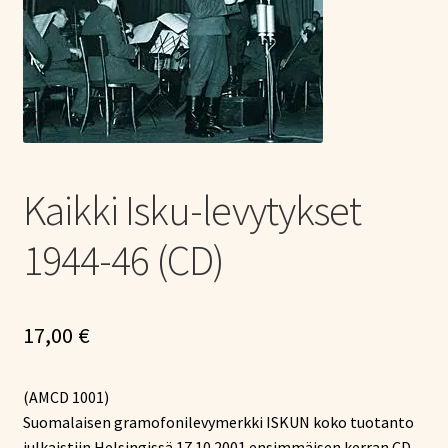
Tietoa meistä
Laajen
Konserttiliput
alemm
tason
valikko
Kaikki Isku-levytykset
1944-46 (CD)
17,00
€
(AMCD 1001)
Suomalaisen gramofonilevymerkki ISKUN koko tuotanto
julkaistiin Helsingissä 17.10.2001 ensimmäisen kerran CD