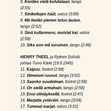
6.
Kenties vielä kohdataan
, tango
(2:55)
7.
Sinikellojen häät
, valssi (3:09)
8.
Mä tiedän pienen tutun laulun
,
tango (2:52)
9.
Sinä kullanmuru, muistat kai
, valssi
(2:58)
10.
Siks oon mä suruinen
, tango (2:46)
HENRY THEEL
ja Rytmin Solistit,
johtaa Toivo Kärki (19.9.1945)
11.
Kaipuu
, foxtrot (2:58)
12.
Viimeiset ruusut
, tango (3:02)
13.
Saanko suudelman
, foxtrot (2:58)
14.
On siellä armahain
, tango (2:56)
15.
Ensi silmäyksellä
, foxtrot (2:47)
16.
Marjatta ystäväin
, tango (3:04)
17.
Tummat marjat
, valssi (3:10)