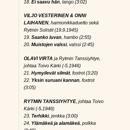
18.
Ei saavu hän
, tango (3:02)
VILJO VESTERINEN & ONNI
LAIHANEN
, harmonikkaduetto sekä
Rytmin Solistit (19.9.1945)
19.
Saanko luvan
, hambo (2:55)
20.
Muistojen valssi
, valssi (2:45)
OLAVI VIRTA
ja Rytmin Tanssiyhtye,
johtaa Toivo Kärki (-5.1946)
21.
Hymyilevät silmät
, foxtrot (3:20)
22.
Yksin suruani kannan
, foxtrot
(3:05)
RYTMIN TANSSIYHTYE
, johtaa Toivo
Kärki (-5.1946)
23.
Terhikki
, jenkka (3:00)
24.
Ylämäkeä ja alamäkeä
, polkka