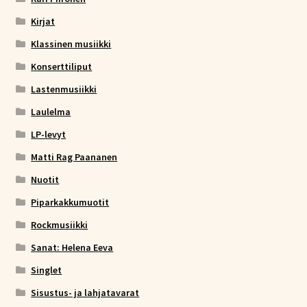
Kirjat
Klassinen musiikki
Konserttiliput
Lastenmusiikki
Laulelma
LP-levyt
Matti Rag Paananen
Nuotit
Piparkakkumuotit
Rockmusiikki
Sanat: Helena Eeva
Singlet
Sisustus- ja lahjatavarat