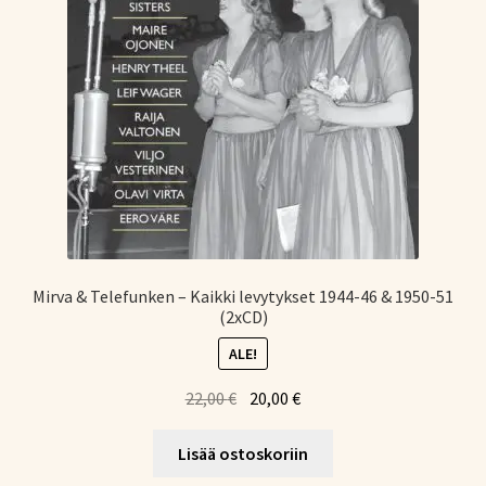
Mirva & Telefunken – Kaikki levytykset 1944-46 & 1950-51
(2xCD)
ALE!
Alkuperäinen
Nykyinen
22,00
€
20,00
€
hinta
hinta
oli:
on:
Lisää ostoskoriin
22,00 €.
20,00 €.