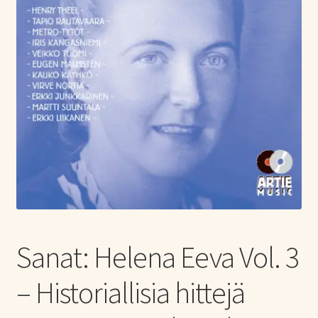
Tietoa meistä
Laajen
Konserttiliput
alemm
tason
valikko
Sanat: Helena Eeva Vol. 3
– Historiallisia hittejä