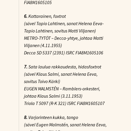
FIA8M1605105
6.
Kottarainen
, foxtrot
(sävel Tapio Lahtinen, sanat Helena Eeva-
Tapio Lahtinen, sovitus Matti Viljanen)
METRO-TYTÖT – Decca-yhtye, johtaa Matti
Viljanen (4.11.1955)
Decca SD 5337 (2391) ISRC FIA8M1605106
7.
Sata laulua rakkaudesta
, hidasfoxtrot
(sävel Klaus Salmi, sanat Helena Eeva,
sovitus Toivo Kärki)
EUGEN MALMSTÉN – Ramblers-orkesteri,
johtaa Klaus Salmi (3.11.1953)
Triola T 5097 (R-K 321) ISRC FIA8M1605107
8.
Varjorinteen kukka
, tango
(sävel Eugen Malmstén, sanat Helena Eeva,