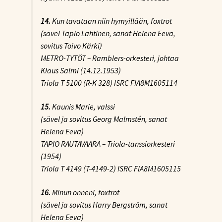
14.
Kun tavataan niin hymyillään
, foxtrot
(sävel Tapio Lahtinen, sanat Helena Eeva,
sovitus Toivo Kärki)
METRO-TYTÖT – Ramblers-orkesteri, johtaa
Klaus Salmi (14.12.1953)
Triola T 5100 (R-K 328) ISRC FIA8M1605114
15.
Kaunis Marie
, valssi
(sävel ja sovitus Georg Malmstén, sanat
Helena Eeva)
TAPIO RAUTAVAARA – Triola-tanssiorkesteri
(1954)
Triola T 4149 (T-4149-2) ISRC FIA8M1605115
16.
Minun onneni
, foxtrot
(sävel ja sovitus Harry Bergström, sanat
Helena Eeva)