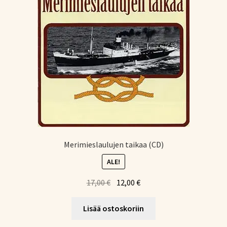
Merimieslaulujen taikaa (CD)
ALE!
Alkuperäinen
Nykyinen
17,00
€
12,00
€
hinta
hinta
oli:
on:
Lisää ostoskoriin
17,00 €.
12,00 €.