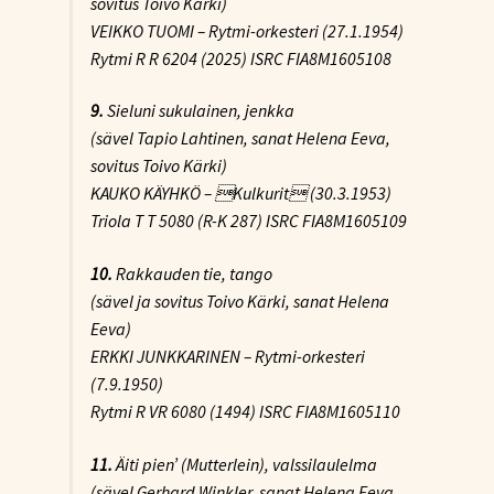
sovitus Toivo Kärki)
VEIKKO TUOMI – Rytmi-orkesteri (27.1.1954)
Rytmi R R 6204 (2025) ISRC FIA8M1605108
9.
Sieluni sukulainen
, jenkka
(sävel Tapio Lahtinen, sanat Helena Eeva,
sovitus Toivo Kärki)
KAUKO KÄYHKÖ – Kulkurit (30.3.1953)
Triola T T 5080 (R-K 287) ISRC FIA8M1605109
10.
Rakkauden tie
, tango
(sävel ja sovitus Toivo Kärki, sanat Helena
Eeva)
ERKKI JUNKKARINEN – Rytmi-orkesteri
(7.9.1950)
Rytmi R VR 6080 (1494) ISRC FIA8M1605110
11.
Äiti pien’ (Mutterlein)
, valssilaulelma
(sävel Gerhard Winkler, sanat Helena Eeva,