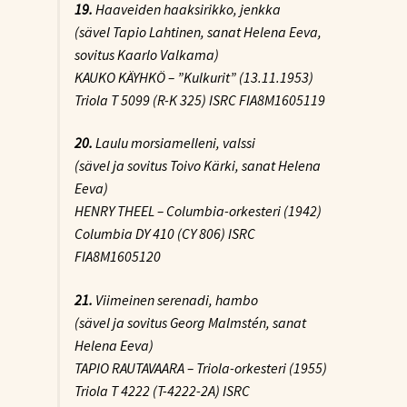
19.
Haaveiden haaksirikko
, jenkka
(sävel Tapio Lahtinen, sanat Helena Eeva,
sovitus Kaarlo Valkama)
KAUKO KÄYHKÖ – ”Kulkurit” (13.11.1953)
Triola T 5099 (R-K 325) ISRC FIA8M1605119
20.
Laulu morsiamelleni
, valssi
(sävel ja sovitus Toivo Kärki, sanat Helena
Eeva)
HENRY THEEL – Columbia-orkesteri (1942)
Columbia DY 410 (CY 806) ISRC
FIA8M1605120
21.
Viimeinen serenadi
, hambo
(sävel ja sovitus Georg Malmstén, sanat
Helena Eeva)
TAPIO RAUTAVAARA – Triola-orkesteri (1955)
Triola T 4222 (T-4222-2A) ISRC