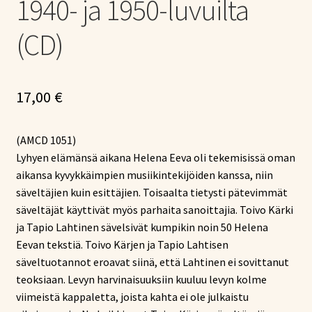
1940- ja 1950-luvuilta
(CD)
17,00
€
(AMCD 1051)
Lyhyen elämänsä aikana Helena Eeva oli tekemisissä oman
aikansa kyvykkäimpien musiikintekijöiden kanssa, niin
säveltäjien kuin esittäjien. Toisaalta tietysti pätevimmät
säveltäjät käyttivät myös parhaita sanoittajia. Toivo Kärki
ja Tapio Lahtinen sävelsivät kumpikin noin 50 Helena
Eevan tekstiä. Toivo Kärjen ja Tapio Lahtisen
säveltuotannot eroavat siinä, että Lahtinen ei sovittanut
teoksiaan. Levyn harvinaisuuksiin kuuluu levyn kolme
viimeistä kappaletta, joista kahta ei ole julkaistu