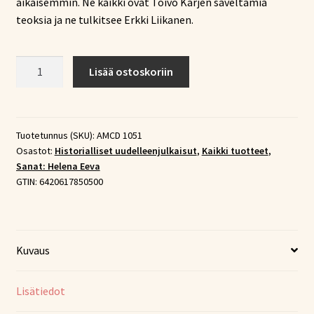
aikaisemmin. Ne kaikki ovat Toivo Kärjen säveltämiä
teoksia ja ne tulkitsee Erkki Liikanen.
Sanat:
Lisää ostoskoriin
Helena
Eeva
Vol.
3
Tuotetunnus (SKU):
AMCD 1051
Osastot:
Historialliset uudelleenjulkaisut
,
Kaikki tuotteet
,
–
Sanat: Helena Eeva
Historiallisia
GTIN:
6420617850500
hittejä
1940-
ja
1950-
Kuvaus
luvuilta
(CD)
Lisätiedot
määrä