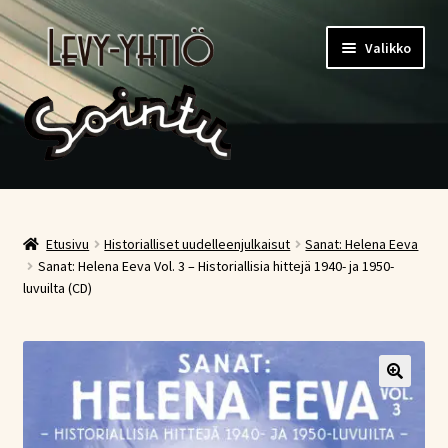
Siirry
Siirry
Valikko
navigointiin
sisältöön
Etusivu
Kauppa
Etusivu
Historialliset uudelleenjulkaisut
Sanat: Helena Eeva
Sanat: Helena Eeva Vol. 3 – Historiallisia hittejä 1940- ja 1950-
luvuilta (CD)
Ostoskori
Kassa
Oma tili