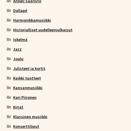
Anneli Saaristo
Dallapé
Harmonikkamusiikki
Historialliset uudelleenjulkaisut
Iskelmä
Jazz
Joulu
Julisteet ja kortit
Kaikki tuotteet
Kansanmusiikki
Kari Piironen
Kirjat
Klassinen musiikki
Konserttiliput