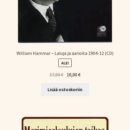
William Hammar – Laluja ja aarioita 1904-12 (CD)
ALE!
Alkuperäinen
Nykyinen
17,00
€
10,00
€
hinta
hinta
oli:
on:
Lisää ostoskoriin
17,00 €.
10,00 €.