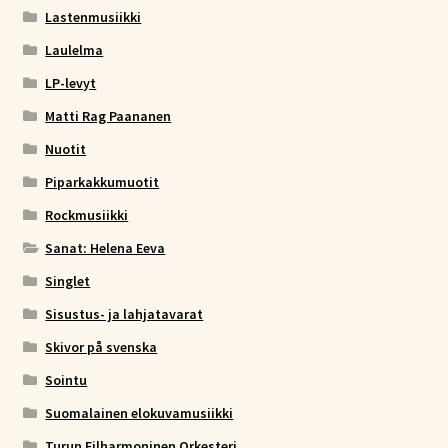
Lastenmusiikki
Laulelma
LP-levyt
Matti Rag Paananen
Nuotit
Piparkakkumuotit
Rockmusiikki
Sanat: Helena Eeva
Singlet
Sisustus- ja lahjatavarat
Skivor på svenska
Sointu
Suomalainen elokuvamusiikki
Turun Filharmoninen Orkesteri