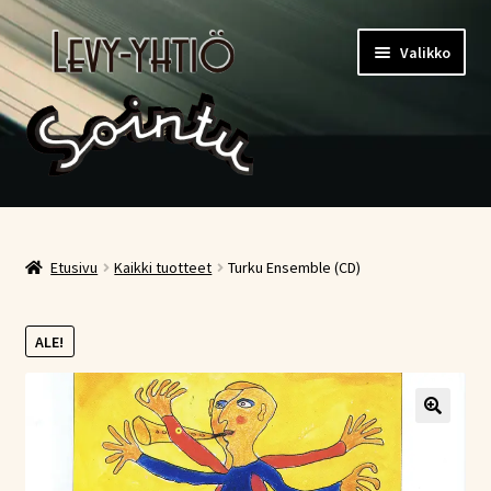
Siirry
Siirry
Valikko
navigointiin
sisältöön
Etusivu
Kauppa
Etusivu
Kaikki tuotteet
Turku Ensemble (CD)
Ostoskori
ALE!
Kassa
Oma tili