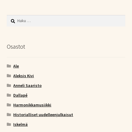
Haku:
Osastot
Ale
Aleksis Kivi
Anneli Saaristo
Dallapé
Harmonikkamusiikki
Historialliset uudelleenjulkaisut
Iskelmä