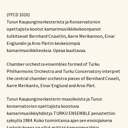
hinta
hinta
(FFCD 1010)
oli:
on:
Turun Kaupunginorkesterista ja Konservatorion
17,21 €.
10,12 €.
opettajista kootut kamarimusiikkikokoonpanot
tulkitsevat Bernhard Crusellin, Aarre Merikannon, Einar
Englundin ja Arvo Pärtin keskeisimpiä
kamarimusiikkiteoksia. Upeaa kuultavaa.
Chamber orchestra ensembles formed of Turku
Philharmonic Orchestra and Turku Concervatory interpret
the central chamber orchestra pieces of Bernhard Crusell,
Aarre Merikanto, Einar Englund and Arvo Pärt.
Turun Kaupunginorkesterin muusikoista ja Turun
konservatorion opettajista koostuva
kamarimusiikkiyhdistys TURKU ENSEMBLE perustettiin
syksyllä 1984. Koko toimintansa ajan sen ensisijaisena
tarkoituksena on ollut esittää kamarimusiikkia