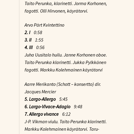
Taito Perunka, klarinetti. Jorma Korhonen,
fagotti. Olli Hirvonen, käyrätorvi.
Arvo Pärt Kvintettino
2. I
0:58
3. II
1:55
4. III
0:56
Juha Uusitalo huilu. Janne Korhonen oboe.
Taito Perunka klarinetti. Jukka Pylkkänen
fagotti. Markku Kolehmainen käyrätorvi
Aarre Merikanto (Schott – konsertto) dir.
Jacques Mercier
5. Largo-Allergo
5:45
6. Largo-Vivace-Adagio
9:48
7. Allergo vivance
6:12
J-P. Vikman viulu. Taito Perunka klarinetti.
Markku Kolehmainen käyrätorvi. Taru-