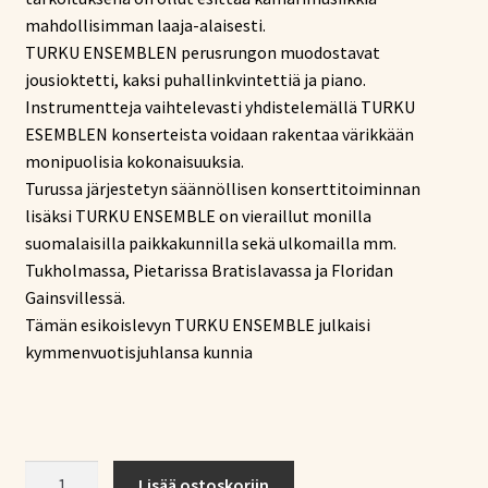
mahdollisimman laaja-alaisesti.
TURKU ENSEMBLEN perusrungon muodostavat
jousioktetti, kaksi puhallinkvintettiä ja piano.
Instrumentteja vaihtelevasti yhdistelemällä TURKU
ESEMBLEN konserteista voidaan rakentaa värikkään
monipuolisia kokonaisuuksia.
Turussa järjestetyn säännöllisen konserttitoiminnan
lisäksi TURKU ENSEMBLE on vieraillut monilla
suomalaisilla paikkakunnilla sekä ulkomailla mm.
Tukholmassa, Pietarissa Bratislavassa ja Floridan
Gainsvillessä.
Tämän esikoislevyn TURKU ENSEMBLE julkaisi
kymmenvuotisjuhlansa kunnia
Turku
Lisää ostoskoriin