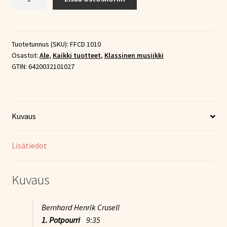
Ensemble
(CD)
määrä
Tuotetunnus (SKU):
FFCD 1010
Osastot:
Ale
,
Kaikki tuotteet
,
Klassinen musiikki
GTIN:
6420032101027
Kuvaus
Lisätiedot
Kuvaus
Bernhard Henrik Crusell
1. Potpourri
9:35