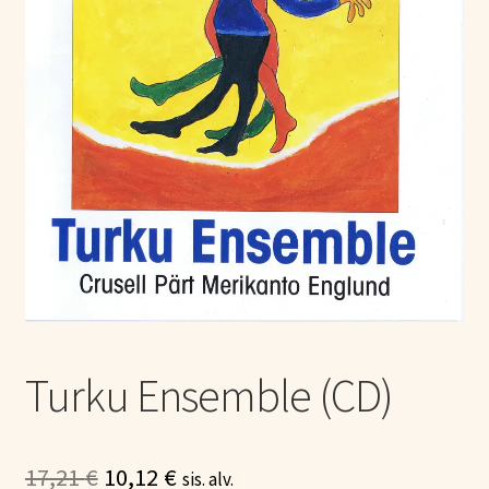
Tietoa meistä
Laajen
Konserttiliput
alemm
tason
valikko
Turku Ensemble (CD)
Alkuperäinen
Nykyinen
17,21
€
10,12
€
sis. alv.