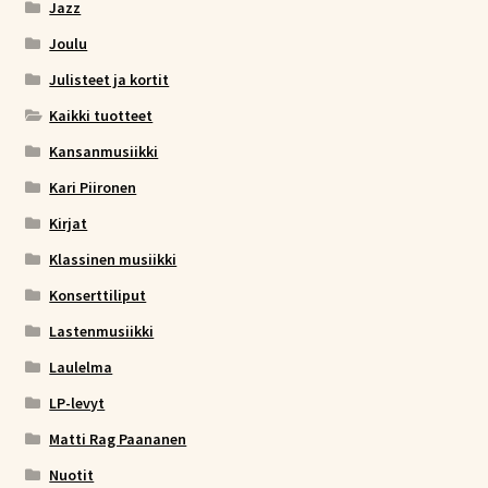
Jazz
Joulu
Julisteet ja kortit
Kaikki tuotteet
Kansanmusiikki
Kari Piironen
Kirjat
Klassinen musiikki
Konserttiliput
Lastenmusiikki
Laulelma
LP-levyt
Matti Rag Paananen
Nuotit