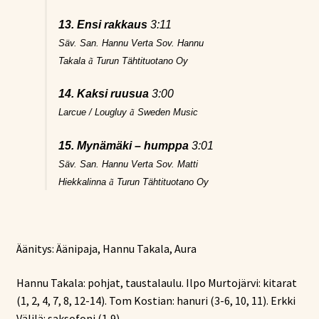
13. Ensi rakkaus
3:11
Säv. San. Hannu Verta Sov. Hannu
Takala
ã
Turun Tähtituotano Oy
14. Kaksi ruusua
3:00
Larcue / Lougluy
ã
Sweden Music
15. Mynämäki – humppa
3:01
Säv. San. Hannu Verta Sov. Matti
Hiekkalinna
ã
Turun Tähtituotano Oy
Äänitys: Äänipaja, Hannu Takala, Aura
Hannu Takala: pohjat, taustalaulu. Ilpo Murtojärvi: kitarat
(1, 2, 4, 7, 8, 12-14). Tom Kostian: hanuri (3-6, 10, 11). Erkki
Välilä: saksofoni (1,9).