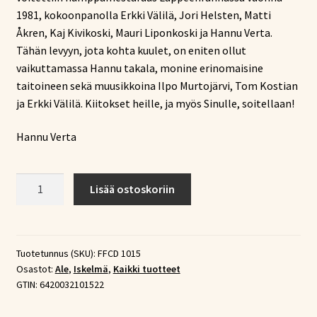
1981, kokoonpanolla Erkki Välilä, Jori Helsten, Matti
Åkren, Kaj Kivikoski, Mauri Liponkoski ja Hannu Verta.
Tähän levyyn, jota kohta kuulet, on eniten ollut
vaikuttamassa Hannu takala, monine erinomaisine
taitoineen sekä muusikkoina Ilpo Murtojärvi, Tom Kostian
ja Erkki Välilä. Kiitokset heille, ja myös Sinulle, soitellaan!
Hannu Verta
Hannu
Lisää ostoskoriin
Verta
–
Samettiorvokki
(CD)
Tuotetunnus (SKU):
FFCD 1015
Osastot:
Ale
,
Iskelmä
,
Kaikki tuotteet
määrä
GTIN:
6420032101522