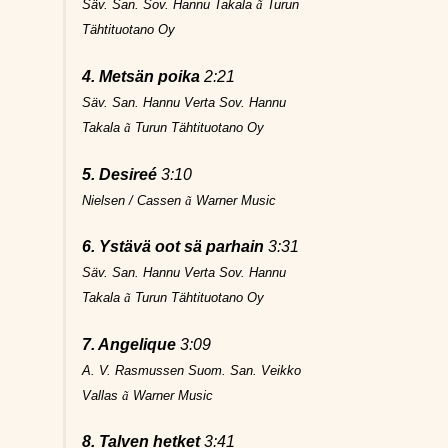
Säv. San. Sov. Hannu Takala
ã
Turun
Tähtituotano Oy
4. Metsän poika
2:21
Säv. San. Hannu Verta Sov. Hannu
Takala
ã
Turun Tähtituotano Oy
5. Desireé
3:10
Nielsen / Cassen
ã
Warner Music
6. Ystävä oot sä parhain
3:31
Säv. San. Hannu Verta Sov. Hannu
Takala
ã
Turun Tähtituotano Oy
7. Angelique
3:09
A. V. Rasmussen Suom. San. Veikko
Vallas
ã
Warner Music
8. Talven hetket
3:41