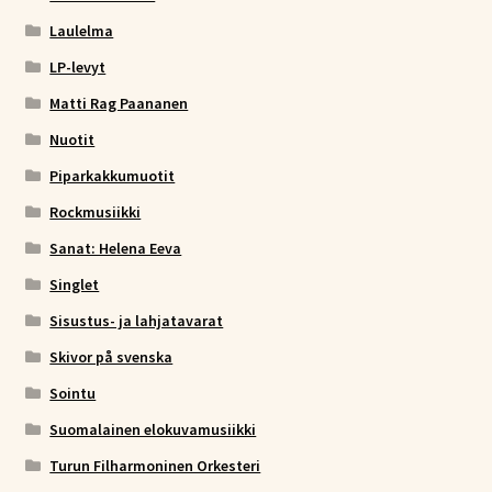
Laulelma
LP-levyt
Matti Rag Paananen
Nuotit
Piparkakkumuotit
Rockmusiikki
Sanat: Helena Eeva
Singlet
Sisustus- ja lahjatavarat
Skivor på svenska
Sointu
Suomalainen elokuvamusiikki
Turun Filharmoninen Orkesteri