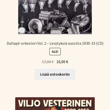
Dallapé-orkesteri Vol. 2 – Levytyksiä vuosilta 1930-33 (CD)
ALE!
Alkuperäinen
Nykyinen
17,00
€
10,00
€
hinta
hinta
oli:
on:
Lisää ostoskoriin
17,00 €.
10,00 €.