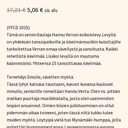
Alkuperäinen
Nykyinen
17,21
€
5,06
€
sis. alv.
hinta
hinta
(FFCD 1015)
oli:
on:
Tämä on seniorilaulaja Hannu Verran esikoislevy. Levyllä
17,21 €.
5,06 €.
on yhdeksän tanssipaikoille ja iskelmämusiikin kuluttajille
tarkoitettua Verran omaa sävellystä ja sanoitusta. Kaikki
rehellistä iskelmää. Lisäksi levyllä on muutama
käännösbiisi. Yhteensä 15 tanssittavaa iskelmää.
Tervehdys Sinulle, sävelten myötä.
Tässä lyhyt katsaus taustaani, kasvot kuvassa kuuluvat
minulle, seniorille nimeltään Hannu Verta. Olen ns. pitkän
matkan puurtaja musiikkialalla, josta olen useimmiten
leipäni ansainnut. Omien biisien julkituominen on ollut
pidemmän aikaa toiveeni, joten tässä niitä tukku tulee
muiden myötä. Löytyipä vielä tuo Mynämäki-humppa, jolla
voitettiin humppamestaruus Lappeenrannassa vuonna