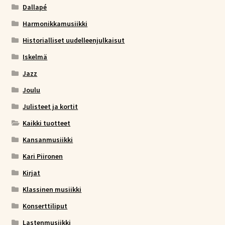
Dallapé
Harmonikkamusiikki
Historialliset uudelleenjulkaisut
Iskelmä
Jazz
Joulu
Julisteet ja kortit
Kaikki tuotteet
Kansanmusiikki
Kari Piironen
Kirjat
Klassinen musiikki
Konserttiliput
Lastenmusiikki