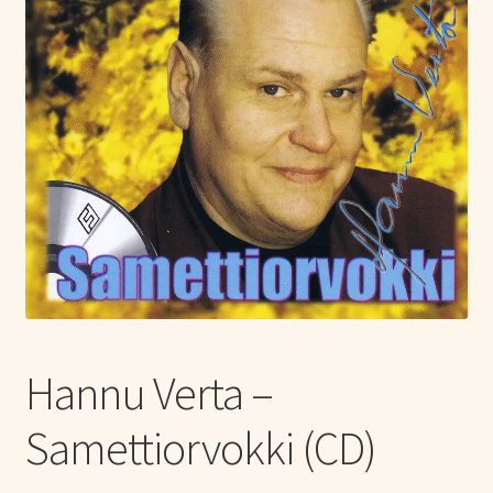
Tietoa meistä
Laajen
Konserttiliput
alemm
tason
valikko
Hannu Verta –
Samettiorvokki (CD)