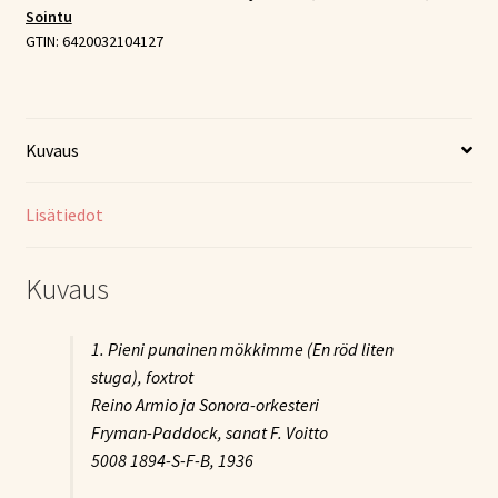
Sointu
määrä
GTIN:
6420032104127
Kuvaus
Lisätiedot
Kuvaus
1. Pieni punainen mökkimme (En röd liten
stuga), foxtrot
Reino Armio ja Sonora-orkesteri
Fryman-Paddock, sanat F. Voitto
5008 1894-S-F-B, 1936