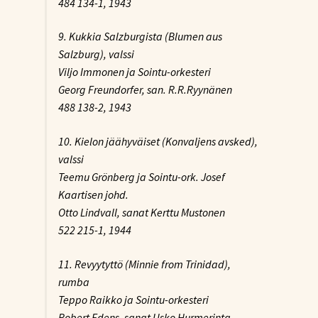
484 134-1, 1943
9. Kukkia Salzburgista (Blumen aus
Salzburg), valssi
Viljo Immonen ja Sointu-orkesteri
Georg Freundorfer, san. R.R.Ryynänen
488 138-2, 1943
10. Kielon jäähyväiset (Konvaljens avsked),
valssi
Teemu Grönberg ja Sointu-ork. Josef
Kaartisen johd.
Otto Lindvall, sanat Kerttu Mustonen
522 215-1, 1944
11. Revyytyttö (Minnie from Trinidad),
rumba
Teppo Raikko ja Sointu-orkesteri
Robert Edens, sanat Usko Hurmerinta