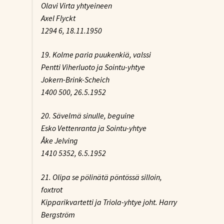
Olavi Virta yhtyeineen
Axel Flyckt
1294 6, 18.11.1950
19. Kolme paria puukenkiä, valssi
Pentti Viherluoto ja Sointu-yhtye
Jokern-Brink-Scheich
1400 500, 26.5.1952
20. Sävelmä sinulle, beguine
Esko Vettenranta ja Sointu-yhtye
Åke Jelving
1410 5352, 6.5.1952
21. Olipa se pölinätä pöntössä silloin,
foxtrot
Kipparikvartetti ja Triola-yhtye joht. Harry
Bergström