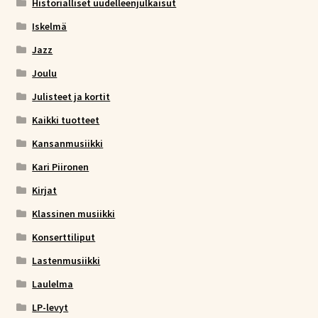
Historialliset uudelleenjulkaisut
Iskelmä
Jazz
Joulu
Julisteet ja kortit
Kaikki tuotteet
Kansanmusiikki
Kari Piironen
Kirjat
Klassinen musiikki
Konserttiliput
Lastenmusiikki
Laulelma
LP-levyt