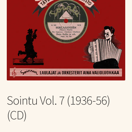
Tietoa meistä
Laajen
Konserttiliput
alemm
tason
valikko
Sointu Vol. 7 (1936-56)
(CD)