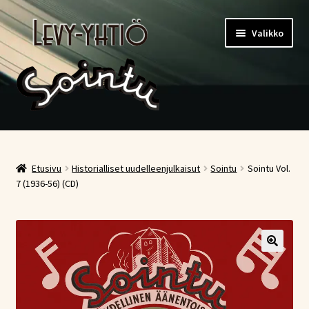
Siirry
Siirry
Valikko
navigointiin
sisältöön
Etusivu
Kauppa
Etusivu
Historialliset uudelleenjulkaisut
Sointu
Sointu Vol.
7 (1936-56) (CD)
Ostoskori
Kassa
Oma tili