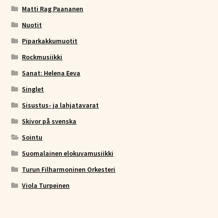
Matti Rag Paananen
Nuotit
Piparkakkumuotit
Rockmusiikki
Sanat: Helena Eeva
Singlet
Sisustus- ja lahjatavarat
Skivor på svenska
Sointu
Suomalainen elokuvamusiikki
Turun Filharmoninen Orkesteri
Viola Turpeinen