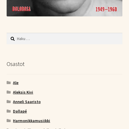
Haku:
Osastot
Ale
Aleksis Kivi
Anneli Saaristo
Dallapé
Harmonikkamusiikki