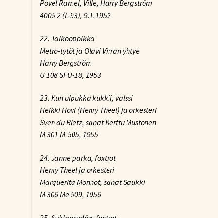
Povel Ramel, Ville, Harry Bergström
4005 2 (L-93), 9.1.1952
22. Talkoopolkka
Metro-tytöt ja Olavi Virran yhtye
Harry Bergström
U 108 SFU-18, 1953
23. Kun ulpukka kukkii, valssi
Heikki Hovi (Henry Theel) ja orkesteri
Sven du Rietz, sanat Kerttu Mustonen
M 301 M-505, 1955
24. Janne parka, foxtrot
Henry Theel ja orkesteri
Marquerita Monnot, sanat Saukki
M 306 Me 509, 1956
25. Suklaasydän, foxtrot