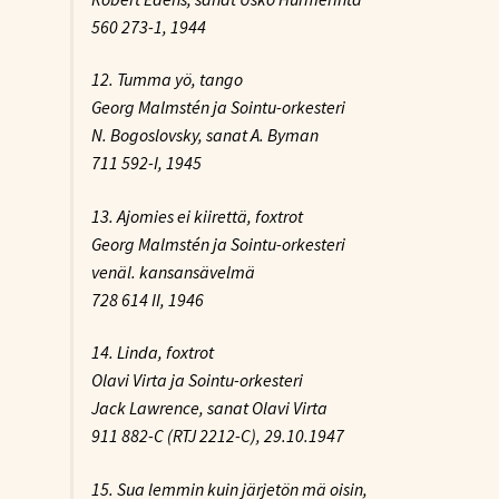
560 273-1, 1944
12. Tumma yö, tango
Georg Malmstén ja Sointu-orkesteri
N. Bogoslovsky, sanat A. Byman
711 592-I, 1945
13. Ajomies ei kiirettä, foxtrot
Georg Malmstén ja Sointu-orkesteri
venäl. kansansävelmä
728 614 II, 1946
14. Linda, foxtrot
Olavi Virta ja Sointu-orkesteri
Jack Lawrence, sanat Olavi Virta
911 882-C (RTJ 2212-C), 29.10.1947
15. Sua lemmin kuin järjetön mä oisin,