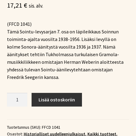
17,21
€
sis. alv.
(FFCD 1041)
Tämä Sointu-levysarjan 7. osa on läpileikkaus Soinnun
toiminta-ajalta vuosilta 1938-1956. Lisäksi levyllä on
kolme Sonora-äänitystä vuosilta 1936 ja 1937. Nämä
äänitykset tehtiin Tukholmassa turkulaisen Gramola-
musiikkiliikkeen omistajan Herman Weberin aloitteesta
yhdessä tulevan Sointu-äänilevytehtaan omistajan
Freedrik Seegerin kanssa.
Sointu
Lisää ostoskoriin
Vol.
7
(1936-
56)
Tuotetunnus (SKU):
FFCD 1041
Osastot:
Historialliset uudelleenjulkaisut
,
Kaikki tuotteet
,
(CD)