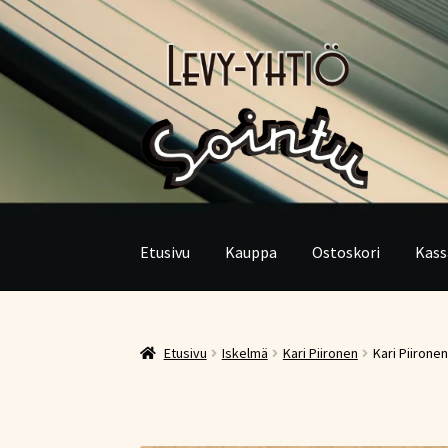
Siirry
Siirry
navigointiin
sisältöön
Etusivu
Kauppa
Ostoskori
Kass
Etusivu
Iskelmä
Kari Piironen
Kari Piirone