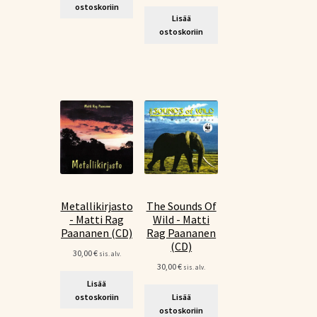
ostoskoriin
Lisää
ostoskoriin
Metallikirjasto
The Sounds Of
- Matti Rag
Wild - Matti
Paananen (CD)
Rag Paananen
(CD)
30,00
€
sis. alv.
30,00
€
sis. alv.
Lisää
ostoskoriin
Lisää
ostoskoriin