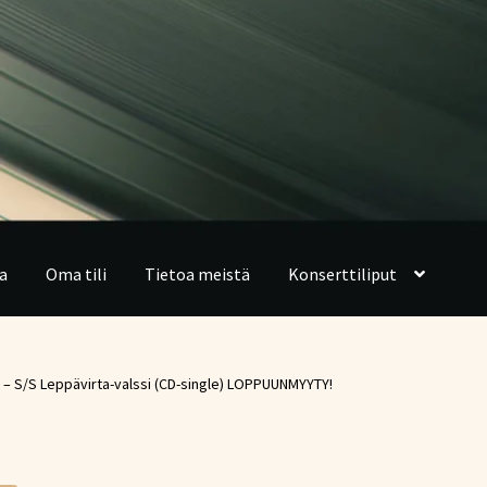
a
Oma tili
Tietoa meistä
Konserttiliput
n – S/S Leppävirta-valssi (CD-single) LOPPUUNMYYTY!