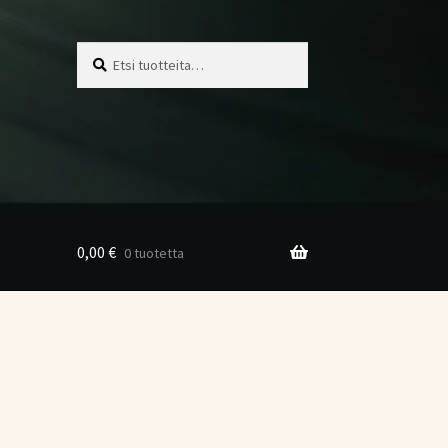
Etsi:
Haku
0,00
€
0 tuotetta