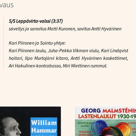
vaus
S/S Leppävirta-valssi
(3:37)
sävellys ja sanoitus Matti Kuronen, sovitus Antti Hyvärinen
Kari Piironen ja Sointu-yhtye:
Kari Piironen laulu, Juha-Pekka Vikman viulu, Kari Lindqvist
haitari, Ilpo Murtojärvi kitara, Antti Hyvärinen koskettimet,
Ari Hakulinen kontrabasso, Miri Miettinen rummut.