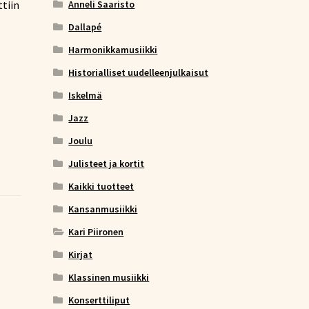
Anneli Saaristo
ttiin
Dallapé
Harmonikkamusiikki
Historialliset uudelleenjulkaisut
Iskelmä
Jazz
Joulu
Julisteet ja kortit
Kaikki tuotteet
Kansanmusiikki
Kari Piironen
Kirjat
Klassinen musiikki
Konserttiliput