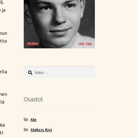
5.
 ja
urun
utta
Haku:
ella
onen
Osastot
llä
Ale
ekä
Aleksis Kivi
ti