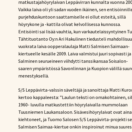
matkustajahöyrylaivan Leppävirran kunnalta vuonna 200
Vaikka laiva oli yli sadan vuoden ikäinen, sen entisöinnille
purjehduskuntoon saattamiselle ei ollut esteitä, sillä
höyrykone ja -kattila olivat kelvollisessa kunnossa.
Entisöinti sai lisää vauhtia, kun varkautelaissyntyinen T
Tähtituotanto Oy:n Ari Hakulinen tiedusteli mahdollisu
vuokrata laiva oopperalaulaja Matti Salmisen Saimaan-
kiertueelle kesälle 2009. Laiva valmistui juuri sopivasti ja
Salminen seurueineen viihdytti tanssikansaa Soisalon-
saaren ympäristössä Savonlinnan ja Kuopion välillä suur
menestyksellä.
S/S Leppävirta-valssin säveltäjä ja sanoittaja Matti Kur
kertoo kappaleesta: ”Laulun teksti on omakohtainen, si
1960- luvulla matkustettiin höyrylaivalla mummolaan
Tuusniemen Laukansaloon. Sisävesihöyrylaivat ovat aina
kiehtoneet, ja Tuomo Salosen S/S Leppävirta-projekti s
Salmisen Saimaa-kiertue onkin inspiroinut minua suures