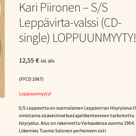
Kari Piironen – S/S
Leppävirta-valssi (CD-
single) LOPPUUNMYYTY
12,55
€
sis. alv.
(FFCD 1067)
Loppuunmyyty!
S/S Leppävirta on suomalainen Leppävirran Höyrylaiva O
omistama sisävesimatkustajaliikenteeseen tarkoitettu
höyryalus. Alus on rakennettu Varkaudessa vuonna 1904.
Liikemies Tuomo Salonen perheineen osti