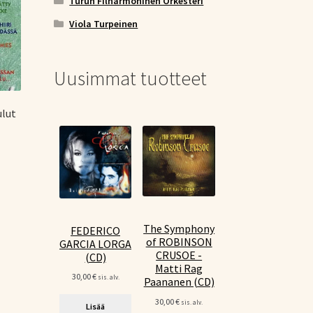
Turun Filharmoninen Orkesteri
Viola Turpeinen
Uusimmat tuotteet
ulut
The Symphony
FEDERICO
of ROBINSON
GARCIA LORGA
CRUSOE -
(CD)
Matti Rag
30,00
€
sis. alv.
Paananen (CD)
30,00
€
sis. alv.
Lisää