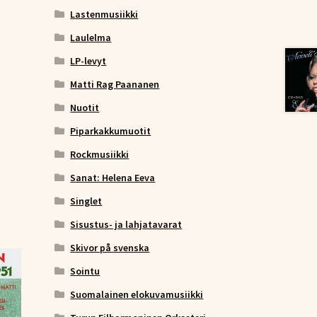
Lastenmusiikki
Laulelma
LP-levyt
Matti Rag Paananen
Nuotit
Piparkakkumuotit
Rockmusiikki
Sanat: Helena Eeva
Singlet
Sisustus- ja lahjatavarat
Skivor på svenska
Sointu
Suomalainen elokuvamusiikki