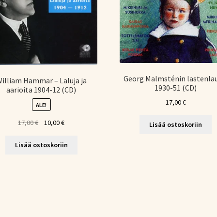
Georg Malmsténin lastenla
illiam Hammar – Laluja ja
1930-51 (CD)
aarioita 1904-12 (CD)
17,00
€
ALE!
Alkuperäinen
Nykyinen
17,00
€
10,00
€
Lisää ostoskoriin
hinta
hinta
oli:
on:
Lisää ostoskoriin
17,00 €.
10,00 €.