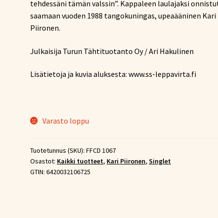
tehdessäni tämän valssin”. Kappaleen laulajaksi onnistu
saamaan vuoden 1988 tangokuningas, upeaääninen Kari
Piironen.
Julkaisija Turun Tähtituotanto Oy / Ari Hakulinen
Lisätietoja ja kuvia aluksesta: www.ss-leppavirta.fi
Varasto loppu
Tuotetunnus (SKU):
FFCD 1067
Osastot:
Kaikki tuotteet
,
Kari Piironen
,
Singlet
GTIN:
6420032106725