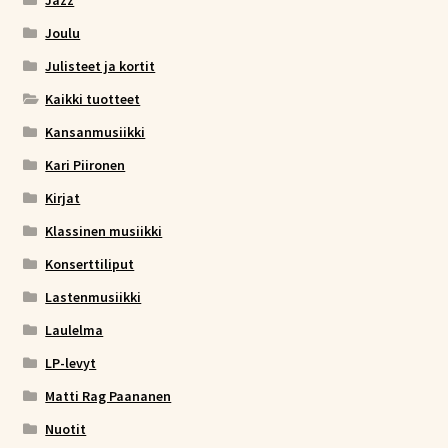
Joulu
Julisteet ja kortit
Kaikki tuotteet
Kansanmusiikki
Kari Piironen
Kirjat
Klassinen musiikki
Konserttiliput
Lastenmusiikki
Laulelma
LP-levyt
Matti Rag Paananen
Nuotit