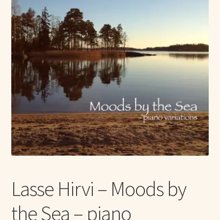
Tietoa meistä
Laajen
Konserttiliput
alemm
tason
valikko
Lasse Hirvi – Moods by
the Sea – piano