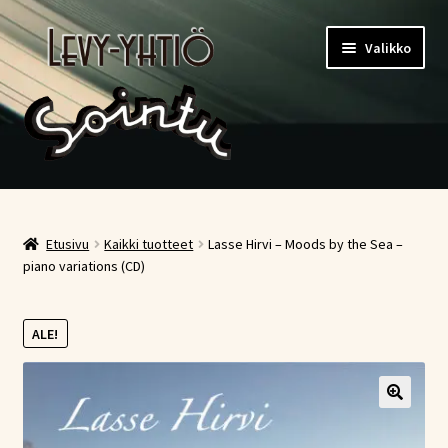
Siirry
Siirry
Valikko
navigointiin
sisältöön
Etusivu
Kauppa
Etusivu
Kaikki tuotteet
Lasse Hirvi – Moods by the Sea –
piano variations (CD)
Ostoskori
ALE!
Kassa
Oma tili