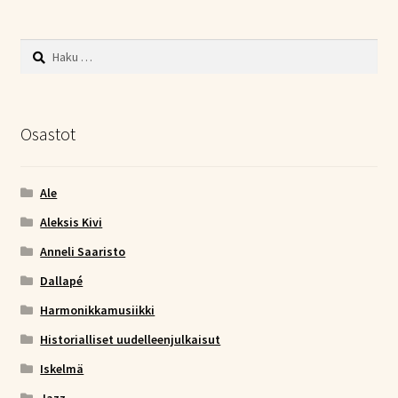
Haku:
Osastot
Ale
Aleksis Kivi
Anneli Saaristo
Dallapé
Harmonikkamusiikki
Historialliset uudelleenjulkaisut
Iskelmä
Jazz