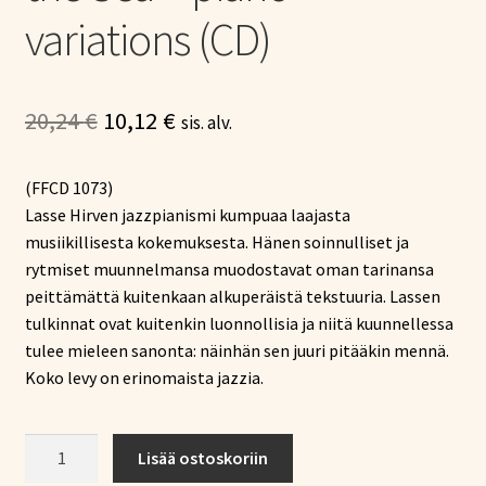
variations (CD)
Alkuperäinen
Nykyinen
20,24
€
10,12
€
sis. alv.
hinta
hinta
(FFCD 1073)
oli:
on:
Lasse Hirven jazzpianismi kumpuaa laajasta
20,24 €.
10,12 €.
musiikillisesta kokemuksesta. Hänen soinnulliset ja
rytmiset muunnelmansa muodostavat oman tarinansa
peittämättä kuitenkaan alkuperäistä tekstuuria. Lassen
tulkinnat ovat kuitenkin luonnollisia ja niitä kuunnellessa
tulee mieleen sanonta: näinhän sen juuri pitääkin mennä.
Koko levy on erinomaista jazzia.
Lasse
Lisää ostoskoriin
Hirvi