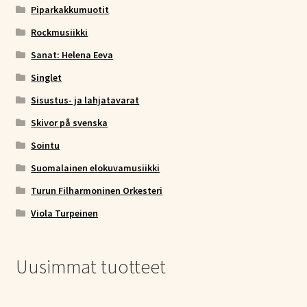
Piparkakkumuotit
Rockmusiikki
Sanat: Helena Eeva
Singlet
Sisustus- ja lahjatavarat
Skivor på svenska
Sointu
Suomalainen elokuvamusiikki
Turun Filharmoninen Orkesteri
Viola Turpeinen
Uusimmat tuotteet