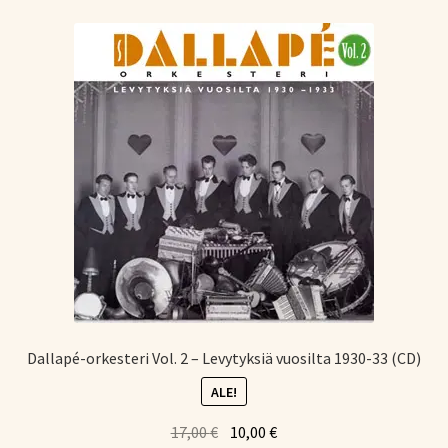
Dallapé-orkesteri Vol. 2 – Levytyksiä vuosilta 1930-33 (CD)
ALE!
Alkuperäinen
Nykyinen
17,00
€
10,00
€