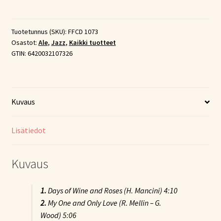
–
Moods
by
Tuotetunnus (SKU):
FFCD 1073
Osastot:
Ale
,
Jazz
,
Kaikki tuotteet
the
GTIN:
6420032107326
Sea
-
piano
variations
Kuvaus
(CD)
määrä
Lisätiedot
Kuvaus
1.
Days of Wine and Roses
(H. Mancini) 4:10
2.
My One and Only Love
(R. Mellin – G.
Wood) 5:06