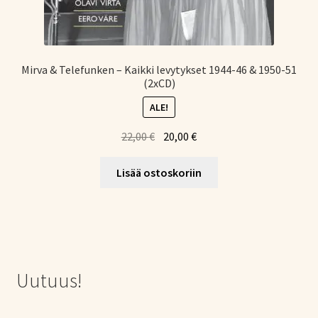
Mirva & Telefunken – Kaikki levytykset 1944-46 & 1950-51
(2xCD)
ALE!
Alkuperäinen
Nykyinen
22,00
€
20,00
€
hinta
hinta
oli:
on:
Lisää ostoskoriin
22,00 €.
20,00 €.
Uutuus!