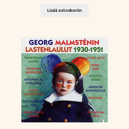
hinta
hinta
oli:
on:
Lisää ostoskoriin
17,00 €.
10,00 €.