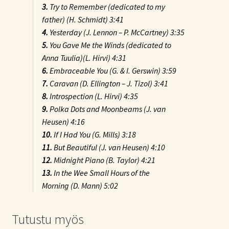
3.
Try to Remember
(dedicated to my
father) (H. Schmidt) 3:41
4.
Yesterday
(J. Lennon – P. McCartney) 3:35
5.
You Gave Me the Winds
(dedicated to
Anna Tuulia)(L. Hirvi) 4:31
6.
Embraceable You
(G. & I. Gerswin) 3:59
7.
Caravan
(D. Ellington – J. Tizol) 3:41
8.
Introspection
(L. Hirvi) 4:35
9.
Polka Dots and Moonbeams
(J. van
Heusen) 4:16
10.
If I Had You
(G. Mills) 3:18
11.
But Beautiful
(J. van Heusen) 4:10
12.
Midnight Piano
(B. Taylor) 4:21
13.
In the Wee Small Hours of the
Morning
(D. Mann) 5:02
Tutustu myös