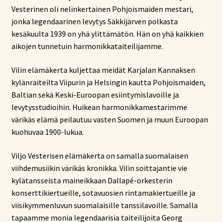
Vesterinen oli nelinkertainen Pohjoismaiden mestari,
jonka legendaarinen levytys Säkkijärven polkasta
kesäkuulta 1939 on yhä ylittämätön. Hän on yhä kaikkien
aikojen tunnetuin harmonikkataiteilijamme.
Vilin elämäkerta kuljettaa meidät Karjalan Kannaksen
kylänraiteilta Viipurin ja Helsingin kautta Pohjoismaiden,
Baltian sekä Keski-Euroopan esiintymislavoille ja
levytysstudioihin. Huikean harmonikkamestarimme
värikäs elämä peilautuu vasten Suomen ja muun Euroopan
kuohuvaa 1900-lukua.
Viljo Vesterisen elämäkerta on samalla suomalaisen
viihdemusiikin värikäs kronikka. Vilin soittajantie vie
kylätansseista maineikkaan Dallapé-orkesterin
konserttikiertueille, sotavuosien rintamakiertueille ja
viisikymmenluvun suomalaisille tanssilavoille. Samalla
tapaamme monia legendaarisia taiteilijoita Georg