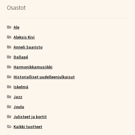
Osastot
Ale
Aleksis Kivi
Anneli Saaristo
Dallapé
Harmonikkamusiikki
Historialliset uudelleenjulkaisut
Iskelmä
Jazz
Joulu
Julisteet ja kortit
Kaikki tuotteet