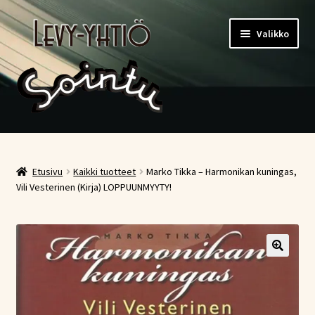
Siirry
Siirry
Valikko
navigointiin
sisältöön
Etusivu
Kauppa
Etusivu
Kaikki tuotteet
Marko Tikka – Harmonikan kuningas,
Vili Vesterinen (Kirja) LOPPUUNMYYTY!
Ostoskori
Kassa
Oma tili