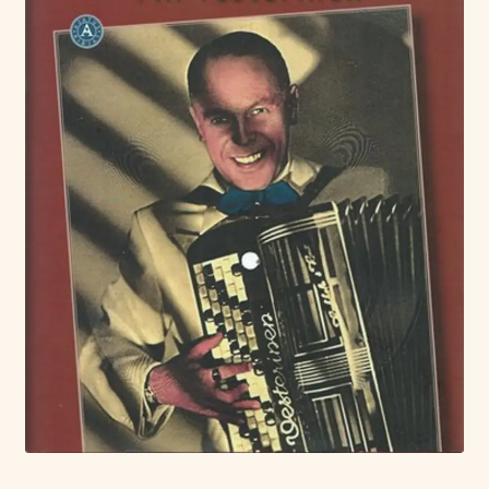
Tietoa meistä
Laajen
Konserttiliput
alemm
tason
valikko