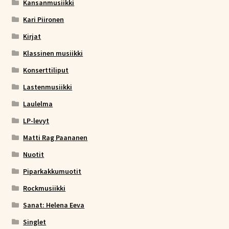
Kansanmusiikki
Kari Piironen
Kirjat
Klassinen musiikki
Konserttiliput
Lastenmusiikki
Laulelma
LP-levyt
Matti Rag Paananen
Nuotit
Piparkakkumuotit
Rockmusiikki
Sanat: Helena Eeva
Singlet