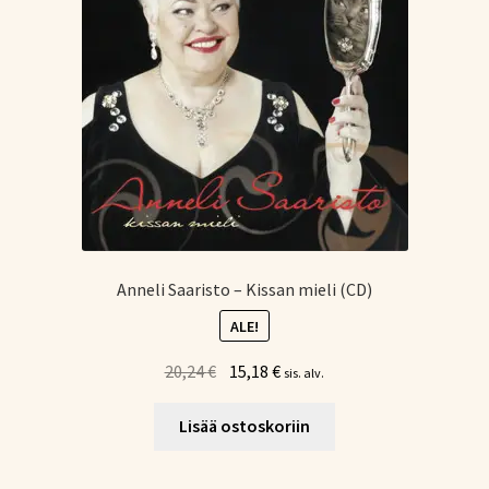
Anneli Saaristo – Kissan mieli (CD)
ALE!
Alkuperäinen
Nykyinen
20,24
€
15,18
€
sis. alv.
hinta
hinta
oli:
on:
Lisää ostoskoriin
20,24 €.
15,18 €.