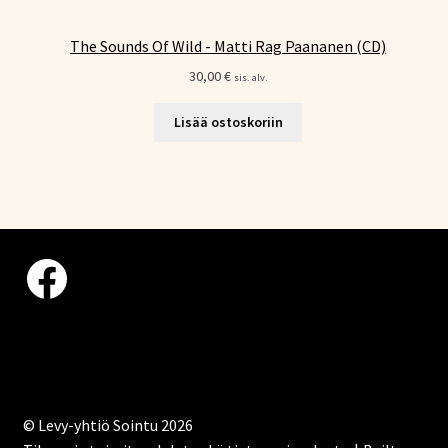
The Sounds Of Wild - Matti Rag Paananen (CD)
30,00
€
sis. alv.
Lisää ostoskoriin
Facebook
© Levy-yhtiö Sointu 2026