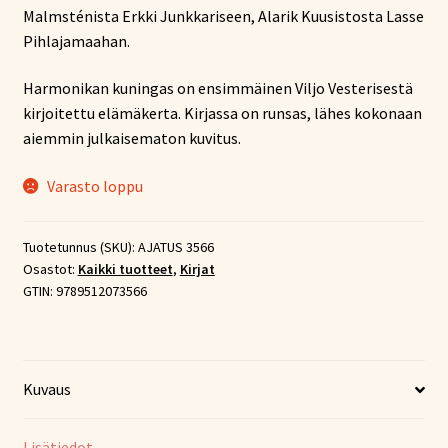
Malmsténista Erkki Junkkariseen, Alarik Kuusistosta Lasse
Pihlajamaahan.
Harmonikan kuningas on ensimmäinen Viljo Vesterisestä
kirjoitettu elämäkerta. Kirjassa on runsas, lähes kokonaan
aiemmin julkaisematon kuvitus.
Varasto loppu
Tuotetunnus (SKU):
AJATUS 3566
Osastot:
Kaikki tuotteet
,
Kirjat
GTIN:
9789512073566
Kuvaus
Lisätiedot