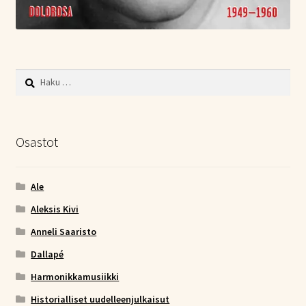
Haku:
Osastot
Ale
Aleksis Kivi
Anneli Saaristo
Dallapé
Harmonikkamusiikki
Historialliset uudelleenjulkaisut