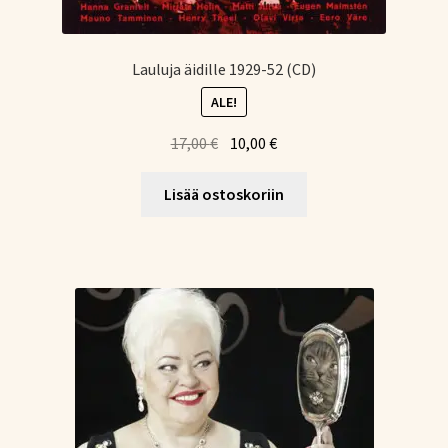
Lauluja äidille 1929-52 (CD)
ALE!
Alkuperäinen
Nykyinen
17,00
€
10,00
€
hinta
hinta
oli:
on:
Lisää ostoskoriin
17,00 €.
10,00 €.