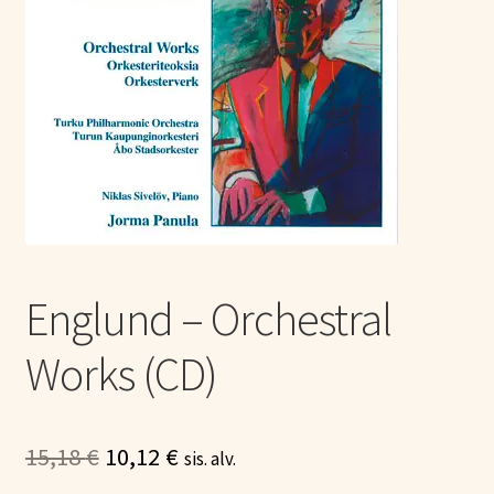
Tietoa meistä
Laajen
Konserttiliput
alemm
tason
valikko
Englund – Orchestral
Works (CD)
Alkuperäinen
Nykyinen
15,18
€
10,12
€
sis. alv.