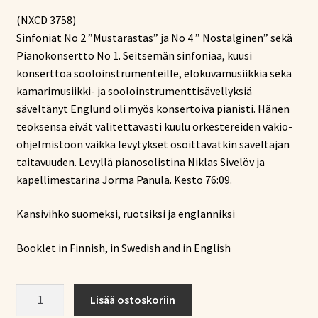
hinta
hinta
(NXCD 3758)
oli:
on:
Sinfoniat No 2 ”Mustarastas” ja No 4 ” Nostalginen” sekä
15,18 €.
10,12 €.
Pianokonsertto No 1. Seitsemän sinfoniaa, kuusi
konserttoa sooloinstrumenteille, elokuvamusiikkia sekä
kamarimusiikki- ja sooloinstrumenttisävellyksiä
säveltänyt Englund oli myös konsertoiva pianisti. Hänen
teoksensa eivät valitettavasti kuulu orkestereiden vakio-
ohjelmistoon vaikka levytykset osoittavatkin säveltäjän
taitavuuden. Levyllä pianosolistina Niklas Sivelöv ja
kapellimestarina Jorma Panula. Kesto 76:09.
Kansivihko suomeksi, ruotsiksi ja englanniksi
Booklet in Finnish, in Swedish and in English
Englund
Lisää ostoskoriin
-