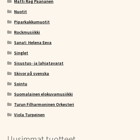
Matti Rag Paananen
Nuotit
Piparkakkumuotit
Rockmusiikki
Sanat: Helena Eeva
Singlet
Sisustus- ja lahjatavarat
Skivor på svenska
Sointu
Suomalainen elokuvamusiikki
Turun Filharmoninen Orkesteri
Viola Turpeinen
Uusimmat tuotteet