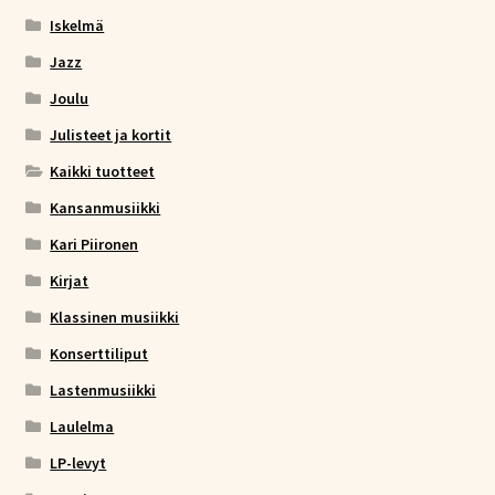
Iskelmä
Jazz
Joulu
Julisteet ja kortit
Kaikki tuotteet
Kansanmusiikki
Kari Piironen
Kirjat
Klassinen musiikki
Konserttiliput
Lastenmusiikki
Laulelma
LP-levyt