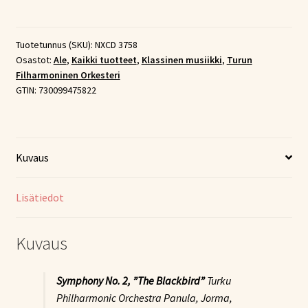
Orchestral
Works
(CD)
Tuotetunnus (SKU):
NXCD 3758
Osastot:
Ale
,
Kaikki tuotteet
,
Klassinen musiikki
,
Turun
määrä
Filharmoninen Orkesteri
GTIN:
730099475822
Kuvaus
Lisätiedot
Kuvaus
Symphony No. 2, ”The Blackbird”
Turku
Philharmonic Orchestra Panula, Jorma,