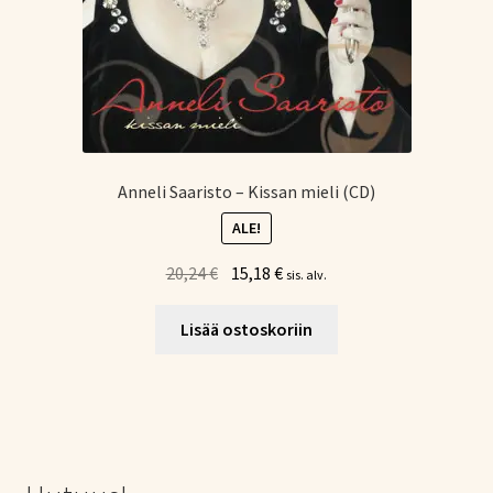
Anneli Saaristo – Kissan mieli (CD)
ALE!
Alkuperäinen
Nykyinen
20,24
€
15,18
€
sis. alv.
hinta
hinta
oli:
on:
Lisää ostoskoriin
20,24 €.
15,18 €.