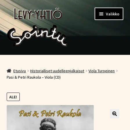
Siirry
Siirry
Valikko
navigointiin
sisältöön
Etusivu
Kauppa
Etusivu
Historialliset uudelleenjulkaisut
Viola Turpeinen
Pasi & Petri Raukola – Viola (CD)
Ostoskori
ALE!
Kassa
Oma tili