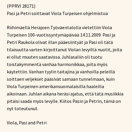
(PPRVI 28171)
oli:
on:
Pasi ja Petri soittavat Viola Turpeisen ohjelmistoa
20,24 €.
10,12 €.
Riihimäellä Herajoen Työväentalolla vietettiin Viola
Turpeisen 100-vuotissyntymäpäivää 14.11.2009. Pasi ja
Petri Raukola olivat illan pääesiintyät ja Pasi oli tätä
tilaisuutta varten kirjoittanut Violan levyiltä nuotit, joita
ei ollut muuten saatavissa. Juhlasaliin oli tuotu
toistakymmentä vanhaa harmonikkaa, joita myös
käytettiin. Vanhan tyylin taitajina ja vanhoilla peleillä
soittaen veljekset pääsivät samaan tunnelmaan, kuin
Viola Turpeinen amerikansuomalaisilla haaleilla
aikoinaan. Juhlan aikana heräsi ajatus, että tätä musiikkia
pitäisi saada myös levylle. Kiitos Pasin ja Petrin, tämä on
nyt toteutunut.
Viola, Pasi and Petri