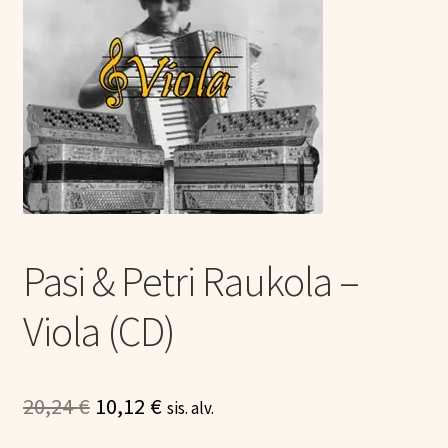
Tietoa meistä
Laajen
Konserttiliput
alemm
tason
valikko
Pasi & Petri Raukola –
Viola (CD)
Alkuperäinen
Nykyinen
20,24
€
10,12
€
sis. alv.
hinta
hinta