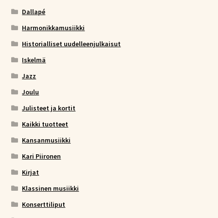
Dallapé
Harmonikkamusiikki
Historialliset uudelleenjulkaisut
Iskelmä
Jazz
Joulu
Julisteet ja kortit
Kaikki tuotteet
Kansanmusiikki
Kari Piironen
Kirjat
Klassinen musiikki
Konserttiliput