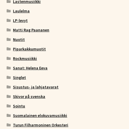
Lastenmusiikki
Laulelma
LP-levyt
Matti Rag Paananen
Nuotit
Piparkakkumuotit
Rockmusiikki
Sanat: Helena Eeva
Singlet
Sisustus- ja lahjatavarat
Skivor på svenska
Sointu
Suomalainen elokuvamusiikki
Turun Filharmoninen Orkesteri