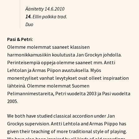
Äänitetty 14.6.2010
14.
Ellin polkka
trad.
Duo
Pasi & Petri:
Olemme molemmat saaneet klassisen
harmonikkamusiikin koulutusta Jan Grockyn johdolla.
Perinteisempiä oppeja olemme saaneet mm. Antti
Lehtolan ja Armas Piipon avustuksella. Myös
monentyyliset vanhat levytykset ovat olleet inspiraation
lähteinä. Olemme molemmat Suomen
Pelimannimestareita, Petri vuodelta 2003 ja Pasi vuodelta
2005.
We both have studied classical accordion under Jan
Grockys supervision. Antti Lehtola and Armas Piippo has
given their teaching of more traditional style of playing.