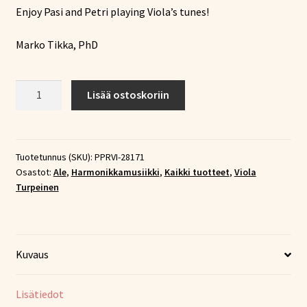
Enjoy Pasi and Petri playing Viola’s tunes!
Marko Tikka, PhD
Pasi
Lisää ostoskoriin
&
Petri
Raukola
-
Tuotetunnus (SKU):
PPRVI-28171
Osastot:
Ale
,
Harmonikkamusiikki
,
Kaikki tuotteet
,
Viola
Viola
Turpeinen
(CD)
määrä
Kuvaus
Lisätiedot