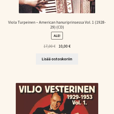
Viola Turpeinen – American hanuriprinsessa Vol. 1 (1928-
29) (CD)
ALE!
Alkuperäinen
Nykyinen
17,00
€
10,00
€
hinta
hinta
oli:
on:
Lisää ostoskoriin
17,00 €.
10,00 €.