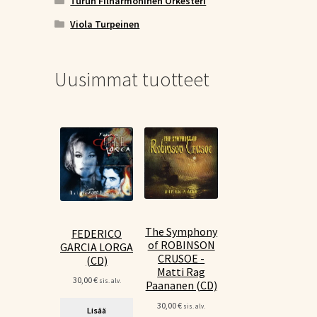
Turun Filharmoninen Orkesteri
Viola Turpeinen
Uusimmat tuotteet
The Symphony
FEDERICO
of ROBINSON
GARCIA LORGA
CRUSOE -
(CD)
Matti Rag
30,00
€
sis. alv.
Paananen (CD)
30,00
€
sis. alv.
Lisää