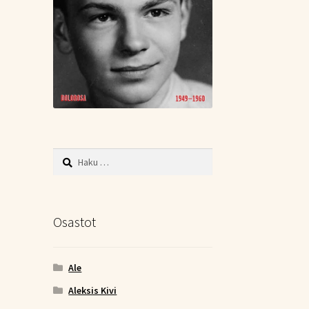
Haku:
Osastot
Ale
Aleksis Kivi