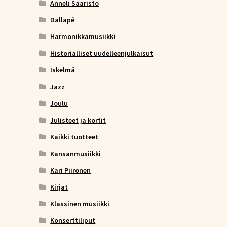
Anneli Saaristo
Dallapé
Harmonikkamusiikki
Historialliset uudelleenjulkaisut
Iskelmä
Jazz
Joulu
Julisteet ja kortit
Kaikki tuotteet
Kansanmusiikki
Kari Piironen
Kirjat
Klassinen musiikki
Konserttiliput