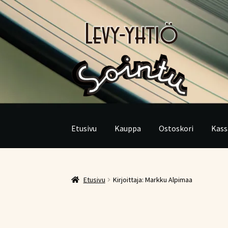
Siirry
Siirry
navigointiin
sisältöön
Etusivu
Kauppa
Ostoskori
Kass
Etusivu
Kirjoittaja: Markku Alpimaa