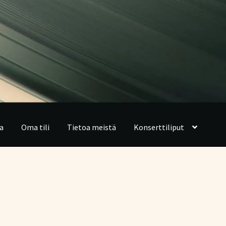
a
Oma tili
Tietoa meistä
Konserttiliput