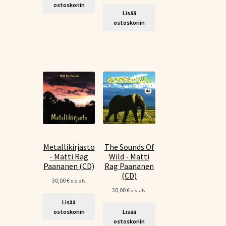
ostoskoriin
Lisää
ostoskoriin
Metallikirjasto
The Sounds Of
- Matti Rag
Wild - Matti
Paananen (CD)
Rag Paananen
(CD)
30,00
€
sis. alv.
30,00
€
sis. alv.
Lisää
ostoskoriin
Lisää
ostoskoriin