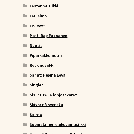
Lastenmusiikki
Laulelma
LP-levyt
Matti Rag Paananen
Nuotit
Piparkakkumuotit
Rockmusiikki
Sanat: Helena Eeva
Singlet
Sisustus- ja lahjatavarat
Skivor på svenska
Sointu
Suomalainen elokuvamusiikki