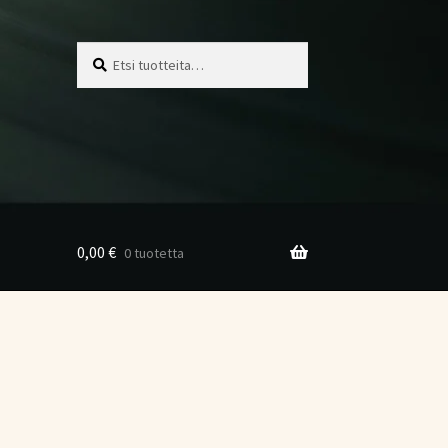
Etsi:
Haku
0,00
€
0 tuotetta