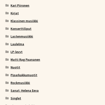
Kari Piironen
Kirjat
Klassinen musiikki
Konserttiliput
Lastenmusiikki
Laulelma
LP-levyt
Matti Rag Paananen
Nuotit
Piparkakkumuotit
Rockmusiikki
Sanat: Helena Eeva
Singlet