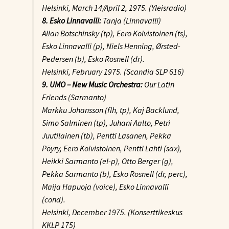
Helsinki, March 14/April 2, 1975. (Yleisradio)
8. Esko Linnavalli:
Tanja
(Linnavalli)
Allan Botschinsky (tp), Eero Koivistoinen (ts),
Esko Linnavalli (p), Niels Henning, Ørsted-
Pedersen (b), Esko Rosnell (dr).
Helsinki, February 1975. (Scandia SLP 616)
9. UMO – New Music Orchestra:
Our Latin
Friends (Sarmanto)
Markku Johansson (flh, tp), Kaj Backlund,
Simo Salminen (tp), Juhani Aalto, Petri
Juutilainen (tb), Pentti Lasanen, Pekka
Pöyry, Eero Koivistoinen, Pentti Lahti (sax),
Heikki Sarmanto (el-p), Otto Berger (g),
Pekka Sarmanto (b), Esko Rosnell (dr, perc),
Maija Hapuoja (voice), Esko Linnavalli
(cond).
Helsinki, December 1975. (Konserttikeskus
KKLP 175)