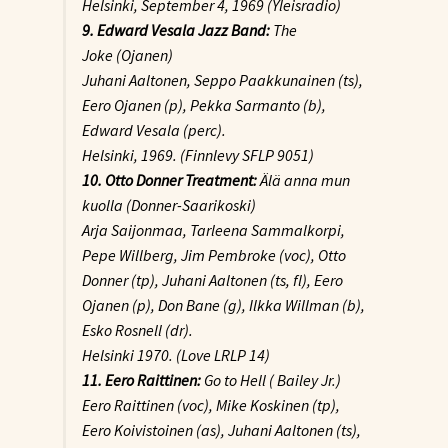
Helsinki, September 4, 1969 (Yleisradio)
9. Edward Vesala Jazz Band:
The
Joke
(Ojanen)
Juhani Aaltonen, Seppo Paakkunainen (ts),
Eero Ojanen (p), Pekka Sarmanto (b),
Edward Vesala (perc).
Helsinki, 1969. (Finnlevy SFLP 9051)
10. Otto Donner Treatment:
Älä anna mun
kuolla
(Donner-Saarikoski)
Arja Saijonmaa, Tarleena Sammalkorpi,
Pepe Willberg, Jim Pembroke (voc), Otto
Donner (tp), Juhani Aaltonen (ts, fl), Eero
Ojanen (p), Don Bane (g), Ilkka Willman (b),
Esko Rosnell (dr).
Helsinki 1970. (Love LRLP 14)
11. Eero Raittinen:
Go to Hell
( Bailey Jr.)
Eero Raittinen (voc), Mike Koskinen (tp),
Eero Koivistoinen (as), Juhani Aaltonen (ts),