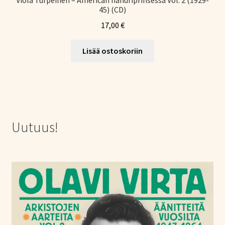
Viola Turpeinen – American hanuriprinsessa Vol. 2 (1929-
45) (CD)
17,00
€
Lisää ostoskoriin
Uutuus!