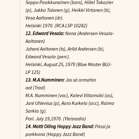
Seppo Paakkunainen (bars), Hillel Tokazier
(p), Jukka Tolonen (g), Heikki Virtanen (b),
Vesa Aaltonen (dr).
Helsinki 1970. (RCA LSP 10282)
12. Edward Vesala:
Nana
(Andersen-Vesala-
Aaltonen)
Juhani Aaltonen (ts), Arild Andersen (b),
Edward Vesala (perc).
Helsinki, August 25, 1970 (Blue Master BLU-
LP 125)
13. M.A.Numminen:
Jos sä armahin
oot
(Trad)
M.A. Numminen (voc), Kalevi Viitamäki (as),
Jani Uhlenius (p), Aaro Kurkela (acc), Raimo
Sarkia (g).
Pori. July 19,1970. (Yleisradio)
14. Matti Oiling Happy Jazz Band:
Pässi ja
porkkana (Happy Jazz Band)