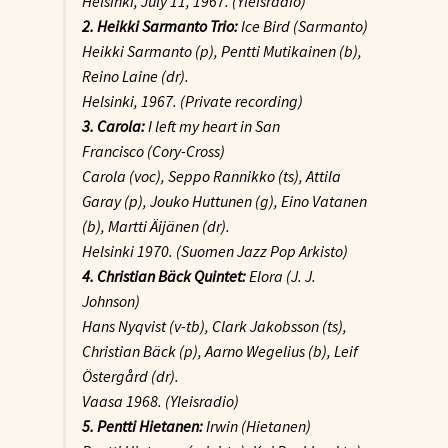
Helsinki, July 11, 1967. (Yleisradio)
2. Heikki Sarmanto Trio:
Ice Bird
(Sarmanto)
Heikki Sarmanto (p), Pentti Mutikainen (b),
Reino Laine (dr).
Helsinki, 1967. (Private recording)
3. Carola:
I left my heart in San
Francisco
(Cory-Cross)
Carola (voc), Seppo Rannikko (ts), Attila
Garay (p), Jouko Huttunen (g), Eino Vatanen
(b), Martti Äijänen (dr).
Helsinki 1970. (Suomen Jazz Pop Arkisto)
4. Christian Bäck Quintet:
Elora
(J. J.
Johnson)
Hans Nyqvist (v-tb), Clark Jakobsson (ts),
Christian Bäck (p), Aarno Wegelius (b), Leif
Östergård (dr).
Vaasa 1968. (Yleisradio)
5. Pentti Hietanen:
Irwin
(Hietanen)