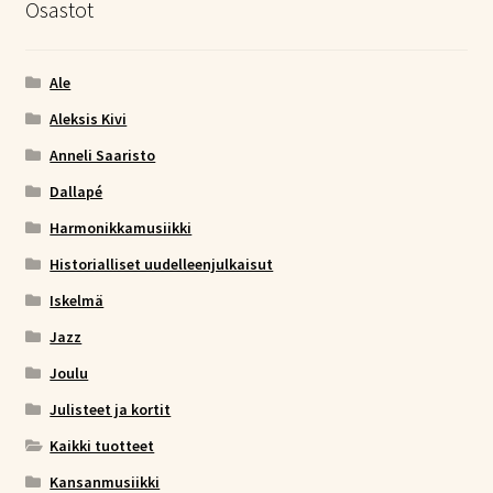
Osastot
Ale
Aleksis Kivi
Anneli Saaristo
Dallapé
Harmonikkamusiikki
Historialliset uudelleenjulkaisut
Iskelmä
Jazz
Joulu
Julisteet ja kortit
Kaikki tuotteet
Kansanmusiikki