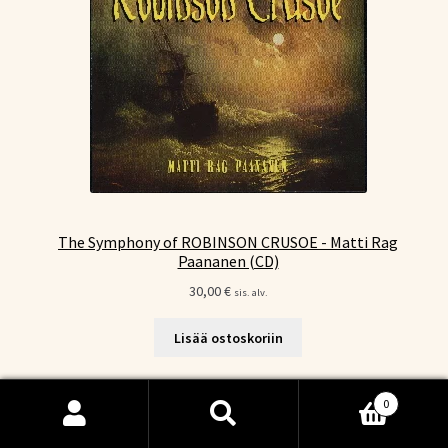
The Symphony of ROBINSON CRUSOE - Matti Rag
Paananen (CD)
30,00
€
sis. alv.
Lisää ostoskoriin
0
Etsi:
Haku