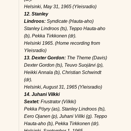
Helsinki, May 31, 1965 (Yleisradio)
12. Stanley
Lindroos:
Syndicate
(Hauta-aho)
Stanley Lindroos (ts), Teppo Hauta-aho
(b), Pekka Tirkkonen (dr).
Helsinki 1965. (Home recording from
Yleisradio)
13. Dexter Gordon:
The Theme
(Davis)
Dexter Gordon (ts), Teuvo Suojärvi (p),
Heikki Annala (b), Christian Schwindt
(dr).
Helsinki, August 31, 1965 (Yleisradio)
14. Juhani Vilkki
Sextet:
Frustrator
(Vilkki)
Pekka Pöyry (as), Stanley Lindroos (ts),
Eero Ojanen (p), Juhani Villki (g). Teppo
Hauta-aho (b), Pekka Tirkkonen (dr).
Helsinki, September 1, 1965.