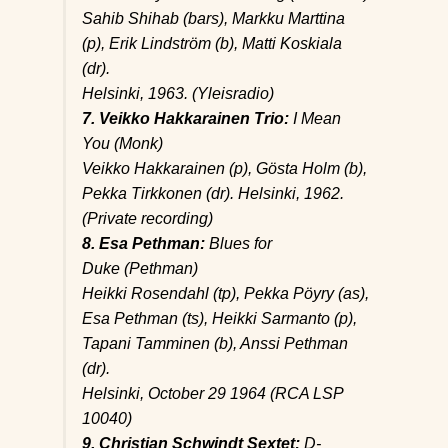
Sahib Shihab (bars), Markku Marttina
(p), Erik Lindström (b), Matti Koskiala
(dr).
Helsinki, 1963. (Yleisradio)
7. Veikko Hakkarainen Trio:
I Mean
You
(Monk)
Veikko Hakkarainen (p), Gösta Holm (b),
Pekka Tirkkonen (dr). Helsinki, 1962.
(Private recording)
8. Esa Pethman:
Blues for
Duke
(Pethman)
Heikki Rosendahl (tp), Pekka Pöyry (as),
Esa Pethman (ts), Heikki Sarmanto (p),
Tapani Tamminen (b), Anssi Pethman
(dr).
Helsinki, October 29 1964 (RCA LSP
10040)
9. Christian Schwindt Sextet:
D-