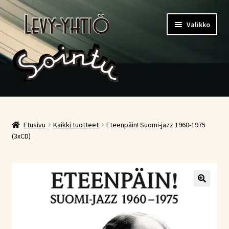
Siirry
Siirry
Valikko
navigointiin
sisältöön
Etusivu
Kauppa
Etusivu
Kaikki tuotteet
Eteenpäin! Suomi-jazz 1960-1975
(3xCD)
Ostoskori
Kassa
Oma tili