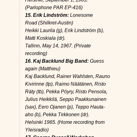
(Parlophone PAR EP-416)
15. Erik Lindström:
Lonesome
Road
(Shilkret-Austin)
Heikki Laurila (g), Erik Lindström (b),
Matti Koskiala (dr).
Tallinn, May 14, 1967. (Private
recording)
16. Kaj Backlund Big Band:
Guess
again
(Matthieu)
Kaj Backlund, Rainer Wahlsten, Rauno
Kivirinne (tp), Raimo Näätänen, Risto
Räty (tb), Pekka Pöyry, Risto Pensola,
Julius Heikkilä, Seppo Paakkunainen
(sax), Eero Ojanen (p), Teppo Hauta-
aho (b), Pekka Tirkkonen (dr).
Helsinki 1965. (Home recording from
Yleisradio)