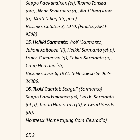
Seppo Paakunainen (ss), Tuomo Tanska
(org), Nono Söderberg (g), Matti bergström
(b), Matti Oiling (dr, perc).
Helsinki, October 8, 1970. (Finnlevy SFLP
9508)
15. Heikki Sarmanto:
Wolf (Sarmanto)
Juhani Aaltonen (fl), Heikki Sarmanto (el-p),
Lance Gunderson (g), Pekka Sarmanto (b),
Craig Herndon (dr).
Helsinki, June 8, 1971. (EMI Odeon 5E 062-
34306)
16. Tuohi Quartet:
Seagull (Sarmanto)
Seppo Paakkunainen (ts), Heikki Sarmanto
(el-p), Teppo Hauta-aho (b), Edward Vesala
(dr).
Montreux (Home taping from Yleisradio)
CD 3