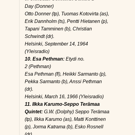
Day
(Donner)
Otto Donner (tp), Tuomas Kotovirta (as),
Erik Dannholm (ts), Pentti Hietanen (p),
Tapani Tamminen (b), Christian
Schwindt (dr).
Helsinki, September 14, 1964
(Yleisradio)
10. Esa Pethman:
Etydi no.
2
(Pethman)
Esa Pethman (fl), Heikki Sarmanto (p),
Pekka Sarmanto (b), Anssi Pethman
(dr).
Helsinki, March 16, 1966 (Yleisradio)
11. Ilkka Karumo-Seppo Terämaa
Quintet:
G.W.
(Dolphy) Seppo Terämaa
(tp), Ilkka Karumo (as), Matti Konttinen
(p), Jorma Katrama (b), Esko Rosnell
(dr).