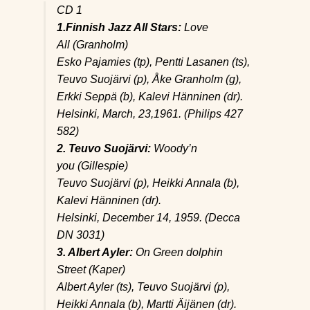
CD 1
1.Finnish Jazz All Stars:
Love
All
(Granholm)
Esko Pajamies (tp), Pentti Lasanen (ts),
Teuvo Suojärvi (p), Åke Granholm (g),
Erkki Seppä (b), Kalevi Hänninen (dr).
Helsinki, March, 23,1961. (Philips 427
582)
2. Teuvo Suojärvi:
Woody’n
you
(Gillespie)
Teuvo Suojärvi (p), Heikki Annala (b),
Kalevi Hänninen (dr).
Helsinki, December 14, 1959. (Decca
DN 3031)
3. Albert Ayler:
On Green dolphin
Street
(Kaper)
Albert Ayler (ts), Teuvo Suojärvi (p),
Heikki Annala (b), Martti Äijänen (dr).