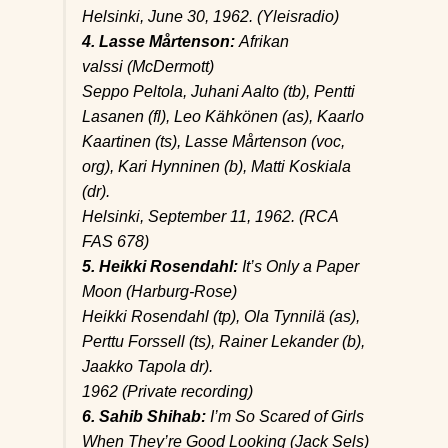
Helsinki, June 30, 1962. (Yleisradio)
4. Lasse Mårtenson:
Afrikan
valssi
(McDermott)
Seppo Peltola, Juhani Aalto (tb), Pentti
Lasanen (fl), Leo Kähkönen (as), Kaarlo
Kaartinen (ts), Lasse Mårtenson (voc,
org), Kari Hynninen (b), Matti Koskiala
(dr).
Helsinki, September 11, 1962. (RCA
FAS 678)
5. Heikki Rosendahl:
It’s Only a Paper
Moon
(Harburg-Rose)
Heikki Rosendahl (tp), Ola Tynnilä (as),
Perttu Forssell (ts), Rainer Lekander (b),
Jaakko Tapola dr).
1962 (Private recording)
6. Sahib Shihab:
I’m So Scared of Girls
When They’re Good Looking
(Jack Sels)