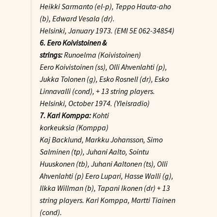
Heikki Sarmanto (el-p), Teppo Hauta-aho
(b), Edward Vesala (dr).
Helsinki, January 1973. (EMI 5E 062-34854)
6. Eero Koivistoinen &
strings:
Runoelma
(Koivistoinen)
Eero Koivistoinen (ss), Olli Ahvenlahti (p),
Jukka Tolonen (g), Esko Rosnell (dr), Esko
Linnavalli (cond), + 13 string players.
Helsinki, October 1974. (Yleisradio)
7. Kari Komppa:
Kohti
korkeuksia
(Komppa)
Kaj Backlund, Markku Johansson, Simo
Salminen (tp), Juhani Aalto, Sointu
Huuskonen (tb), Juhani Aaltonen (ts), Olli
Ahvenlahti (p) Eero Lupari, Hasse Walli (g),
Ilkka Willman (b), Tapani Ikonen (dr) + 13
string players. Kari Komppa, Martti Tiainen
(cond).