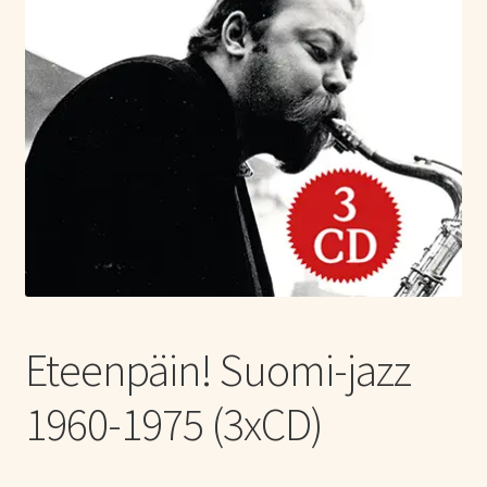
Tietoa meistä
Laajen
Konserttiliput
alemm
tason
valikko
Eteenpäin! Suomi-jazz
1960-1975 (3xCD)