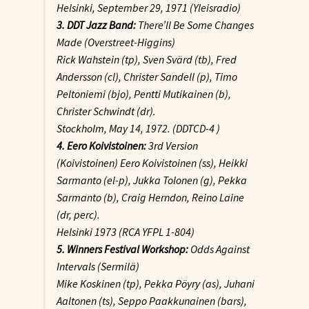
Helsinki, September 29, 1971 (Yleisradio)
3. DDT Jazz Band:
There’ll Be Some Changes
Made (Overstreet-Higgins)
Rick Wahstein (tp), Sven Svärd (tb), Fred
Andersson (cl), Christer Sandell (p), Timo
Peltoniemi (bjo), Pentti Mutikainen (b),
Christer Schwindt (dr).
Stockholm, May 14, 1972. (DDTCD-4 )
4. Eero Koivistoinen:
3rd Version
(Koivistoinen) Eero Koivistoinen (ss), Heikki
Sarmanto (el-p), Jukka Tolonen (g), Pekka
Sarmanto (b), Craig Herndon, Reino Laine
(dr, perc).
Helsinki 1973 (RCA YFPL 1-804)
5. Winners Festival Workshop:
Odds Against
Intervals
(Sermilä)
Mike Koskinen (tp), Pekka Pöyry (as), Juhani
Aaltonen (ts), Seppo Paakkunainen (bars),