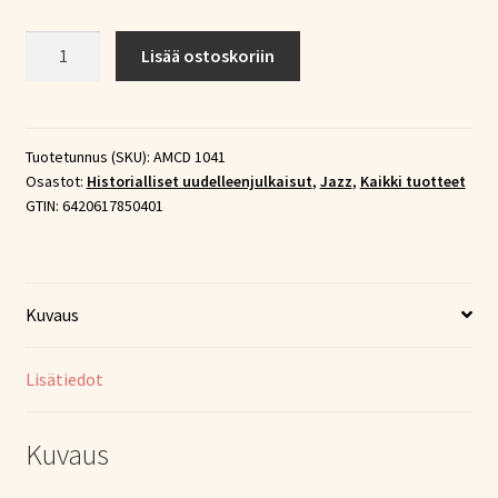
Eteenpäin!
Lisää ostoskoriin
Suomi-
jazz
1960-
1975
Tuotetunnus (SKU):
AMCD 1041
Osastot:
Historialliset uudelleenjulkaisut
,
Jazz
,
Kaikki tuotteet
(3xCD)
GTIN:
6420617850401
määrä
Kuvaus
Lisätiedot
Kuvaus