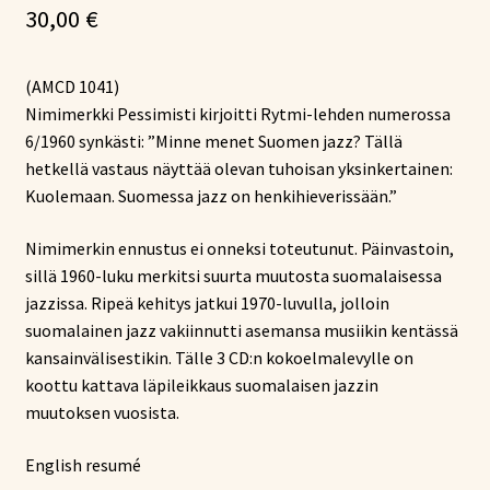
30,00
€
(AMCD 1041)
Nimimerkki Pessimisti kirjoitti Rytmi-lehden numerossa
6/1960 synkästi: ”Minne menet Suomen jazz? Tällä
hetkellä vastaus näyttää olevan tuhoisan yksinkertainen:
Kuolemaan. Suomessa jazz on henkihieverissään.”
Nimimerkin ennustus ei onneksi toteutunut. Päinvastoin,
sillä 1960-luku merkitsi suurta muutosta suomalaisessa
jazzissa. Ripeä kehitys jatkui 1970-luvulla, jolloin
suomalainen jazz vakiinnutti asemansa musiikin kentässä
kansainvälisestikin. Tälle 3 CD:n kokoelmalevylle on
koottu kattava läpileikkaus suomalaisen jazzin
muutoksen vuosista.
English resumé