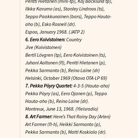
Pentti Hietanen (mini-tp), Kaj Backlund tp),
Ilkka Karumo (as), Stanley Lindroos (ts),
Seppo Paakkunainen (bars), Teppo Hauta-
aho (b), Esko Rosnell (dr).
Espoo, January 1968. (JATP 2)
6. Eero Koivistoinen:
Country
Jive
(Koivistoinen)
Bertil Lövgren (tp), Eero Koivistoinen (ts),
Juhani Aaltonen (fl), Pentti Hietanen (p),
Pekka Sarmanto (b), Reino Laine (dr)
Helsinki, October 1969 (Otava OTA-LP 69)
7. Pekka Pöyry Quartet:
4-3-5
(Hauta-aho)
Pekka Pöyry (as), Eero Ojanen (p), Teppo
Hauta-aho (b), Reino Laine (dr).
Montreux, June 13, 1968. (Yleisradio)
8. Art Farmer:
Here’s That Rainy Day
(Arlen)
Art Farmer (fl-h), Heikki Sarmanto (p),
Pekka Sarmanto (b), Matti Koskiala (dr).