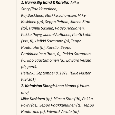
1. Nunnu Big Band & Karelia:
Joiku
Story (Paakkunainen)
Kaj Backlund, Markku Johansson, Mike
Koskinen (tp), Seppo Peltola, Mircea Stan
(tb), Hannu Saxelin, Paavo Honkanen,
Pekka Pöyry, Juhani Aaltonen, Pentti Lahti
(sax, fl), Heikki Sarmanto (p), Teppo
Hauta.aho (b), Karelia: Seppo
Paakkunainen (bars, fl), Pekka Sarmanto
(v), Ilpo Saastamoinen (g), Edward Vesala
(dr, perc).
Helsinki, September 8, 1971. (Blue Master
PLP 301)
2. Kalmiston Klangi:
Anna Manna (Hauta-
aho)
Mike Koskinen (tp), Mircea Stan (tb), Pekka
Pöyry (as), Seppo Paakkunainen (ts), Teppo
Hauta-aho (b), Edward Vesala (dr).