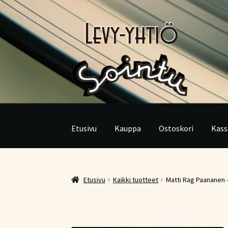
Siirry
Siirry
navigointiin
sisältöön
Etusivu
Kauppa
Ostoskori
Kass
Etusivu
Kaikki tuotteet
Matti Rag Paananen