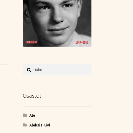
Haku:
Osastot
Ale
Aleksis Kivi