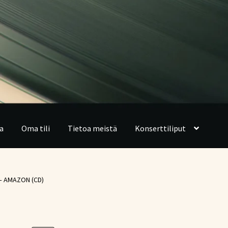
a
Oma tili
Tietoa meistä
Konserttiliput
 – AMAZON (CD)