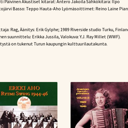
ti Päivinen Akustiset kitarat: Antero Jakoila Sähkökitara: Ilpo
ojärvi Basso: Teppo Hauta-Aho Lyömäsoittimet: Reino Laine Pian
taja: Rag, Äänitys: Erik Gylphe; 1989 Riverside studio Turku, Finlan
en suunnittelu: Erikka Jussila, Valokuva: Y.J. Ray Millet (WWF).
tystä on tukenut Turun kaupungin kulttuurilautakunta.