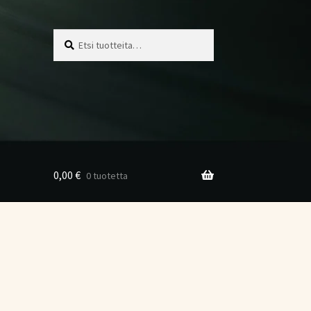
Etsi:
Haku
0,00
€
0 tuotetta