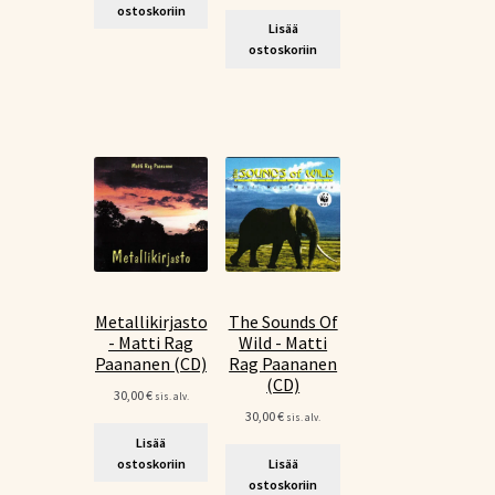
ostoskoriin
Lisää
ostoskoriin
Metallikirjasto
The Sounds Of
- Matti Rag
Wild - Matti
Paananen (CD)
Rag Paananen
(CD)
30,00
€
sis. alv.
30,00
€
sis. alv.
Lisää
ostoskoriin
Lisää
ostoskoriin