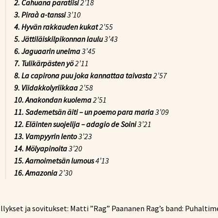
2. Cahuana paratiisi
2’18
3. Piraà a-tanssi
3’10
4. Hyvän rakkauden kukat
2’55
5. Jättiläiskilpikonnan laulu
3’43
6. Jaguaarin unelma
3’45
7. Tulikärpästen yö
2’11
8. La capirona puu joka kannattaa taivasta
2’57
9. Viidakkolyriikkaa
2’58
10. Anakondan kuolema
2’51
11. Sademetsän äiti – un poemo para maria
3’09
12. Eläinten suojelija – adagio de Soini
3’21
13. Vampyyrin lento
3’23
14. Mölyapinoita
3’20
15. Aarnoimetsän lumous
4’13
16. Amazonia
2’30
llykset ja sovitukset: Matti ”Rag” Paananen Rag’s band: Puhaltim