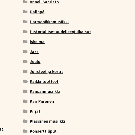
Anneli Saaristo
Dallapé
Harmonikkamusiikki
Historialliset uudelleenjulkaisut
Iskelmä
Jazz
Joulu
Julisteet ja kortit
Kaikki tuotteet
Kansanmusiikki
Kari Piironen
Kirjat
Klassinen musiikki
et:
Konserttiliput