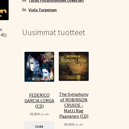
Turun Filharmoninen Orkesteri
Viola Turpeinen
an
Uusimmat tuotteet
-45)
The Symphony
FEDERICO
of ROBINSON
GARCIA LORGA
CRUSOE -
(CD)
Matti Rag
30,00
€
sis. alv.
Paananen (CD)
30,00
€
sis. alv.
Lisää