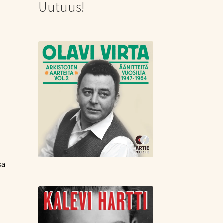
Uutuus!
ka