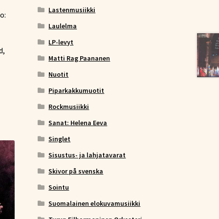
Lastenmusiikki
o:
Laulelma
LP-levyt
d,
Matti Rag Paananen
Nuotit
Piparkakkumuotit
Rockmusiikki
Sanat: Helena Eeva
Singlet
Sisustus- ja lahjatavarat
Skivor på svenska
Sointu
Suomalainen elokuvamusiikki