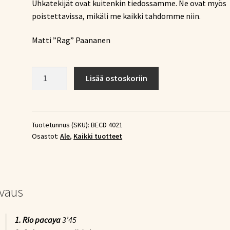
Uhkatekijät ovat kuitenkin tiedossamme. Ne ovat myös
poistettavissa, mikäli me kaikki tahdomme niin.
Matti ”Rag” Paananen
Matti
Lisää ostoskoriin
Rag
Paananen
–
AMAZON
Tuotetunnus (SKU):
BECD 4021
Osastot:
Ale
,
Kaikki tuotteet
(CD)
määrä
vaus
1. Rio pacaya
3’45