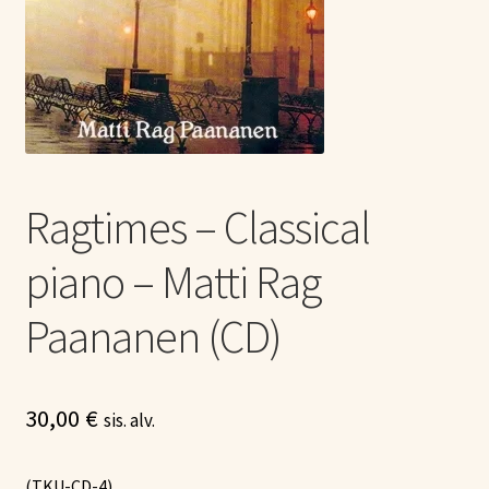
Tietoa meistä
Laajen
Konserttiliput
alemm
tason
valikko
Ragtimes – Classical
piano – Matti Rag
Paananen (CD)
30,00
€
sis. alv.
(TKU-CD-4)