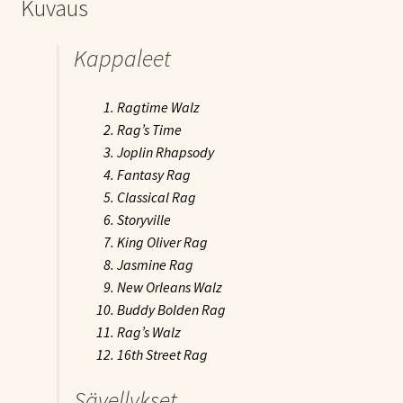
Kuvaus
Kappaleet
Ragtime Walz
Rag’s Time
Joplin Rhapsody
Fantasy Rag
Classical Rag
Storyville
King Oliver Rag
Jasmine Rag
New Orleans Walz
Buddy Bolden Rag
Rag’s Walz
16th Street Rag
Sävellykset