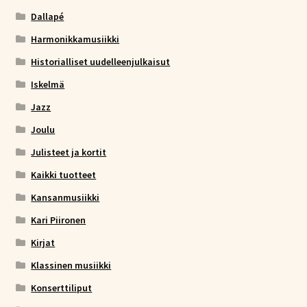
Dallapé
Harmonikkamusiikki
Historialliset uudelleenjulkaisut
Iskelmä
Jazz
Joulu
Julisteet ja kortit
Kaikki tuotteet
Kansanmusiikki
Kari Piironen
Kirjat
Klassinen musiikki
Konserttiliput