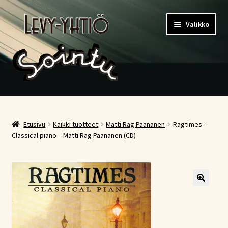
Siirry
Siirry
Valikko
navigointiin
sisältöön
Etusivu
Kauppa
Etusivu
Kaikki tuotteet
Matti Rag Paananen
Ragtimes –
Classical piano – Matti Rag Paananen (CD)
Ostoskori
Kassa
Oma tili