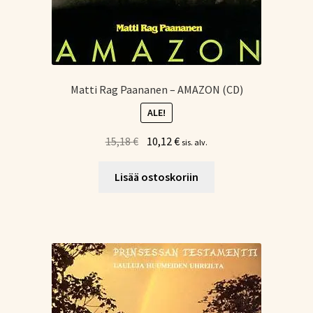
Matti Rag Paananen – AMAZON (CD)
ALE!
Alkuperäinen
Nykyinen
15,18
€
10,12
€
sis. alv.
hinta
hinta
oli:
on:
Lisää ostoskoriin
15,18 €.
10,12 €.