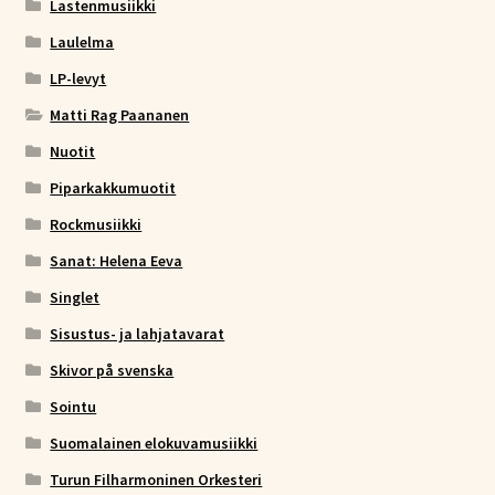
Lastenmusiikki
Laulelma
LP-levyt
Matti Rag Paananen
Nuotit
Piparkakkumuotit
Rockmusiikki
Sanat: Helena Eeva
Singlet
Sisustus- ja lahjatavarat
Skivor på svenska
Sointu
Suomalainen elokuvamusiikki
Turun Filharmoninen Orkesteri