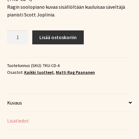
Ragin soolopiano kuvaa sisällöltään kuuluisaa säveltäjä
pianisti Scott Joplinia.
Ragtimes
Lisää ostoskoriin
-
Classical
piano
-
Tuotetunnus (SKU):
TKU-CD-4
Osastot:
Kaikki tuotteet
,
Matti Rag Paananen
Matti
Rag
Paananen
(CD)
Kuvaus
määrä
Lisätiedot