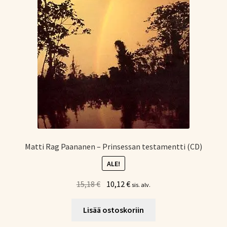
Matti Rag Paananen – Prinsessan testamentti (CD)
ALE!
Alkuperäinen
Nykyinen
15,18
€
10,12
€
sis. alv.
hinta
hinta
oli:
on:
Lisää ostoskoriin
15,18 €.
10,12 €.