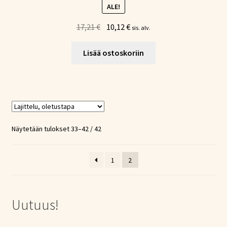
ALE!
Alkuperäinen
Nykyinen
17,21
€
10,12
€
sis. alv.
hinta
hinta
oli:
on:
Lisää ostoskoriin
17,21 €.
10,12 €.
Näytetään tulokset 33–42 / 42
1
2
Uutuus!