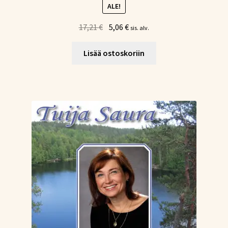
ALE!
Alkuperäinen
Nykyinen
17,21
€
5,06
€
sis. alv.
hinta
hinta
oli:
on:
Lisää ostoskoriin
17,21 €.
5,06 €.