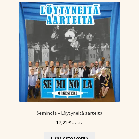
Seminola – Löytyneitä aarteita
17,21
€
sis. alv.
Lisää ostoskoriin