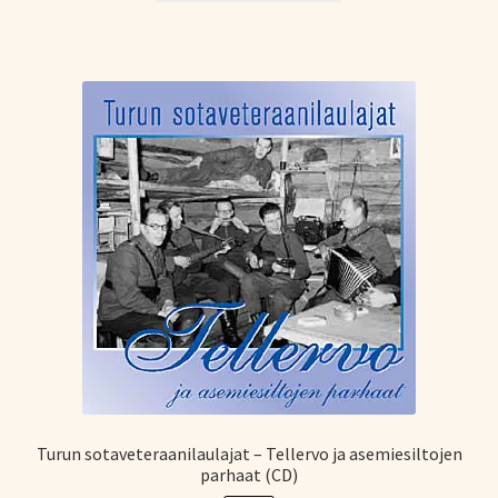
17,21 €.
10,12 €.
Turun sotaveteraanilaulajat – Tellervo ja asemiesiltojen
parhaat (CD)