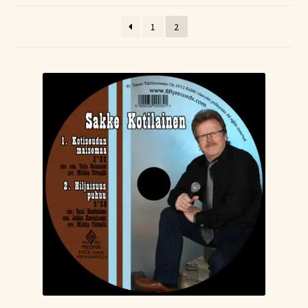
Tietoa meistä
1
2
Laajen
Konserttiliput
alemm
tason
valikko