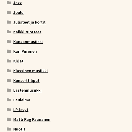
Jazz
Joulu
Julisteet ja kortit
Kaikki tuotteet
Kansanmusiikki
Kari Piironen
Kirjat
Klassinen musiikki
Konserttiliput
Lastenmusiikki
Laulelma
LP-levyt
Matti Rag Paananen
Nuotit