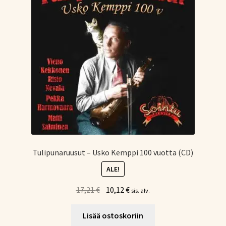
Tulipunaruusut – Usko Kemppi 100 vuotta (CD)
ALE!
Alkuperäinen
Nykyinen
17,21
€
10,12
€
sis. alv.
hinta
hinta
oli:
on:
Lisää ostoskoriin