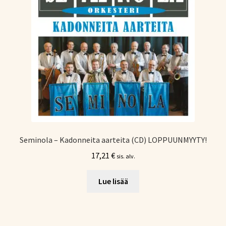
Seminola – Kadonneita aarteita (CD) LOPPUUNMYYTY!
17,21
€
sis. alv.
Lue lisää