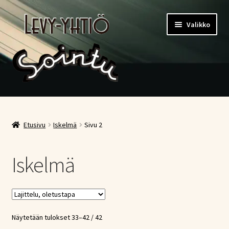
Siirry
Siirry
Valikko
navigointiin
sisältöön
Etusivu
Kauppa
Etusivu
Iskelmä
Sivu 2
Ostoskori
Iskelmä
Kassa
Oma tili
Näytetään tulokset 33–42 / 42