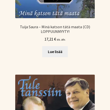
Tuija Saura – Minä katson tätä maata (CD)
LOPPUUNMYYTY!
17,21
€
sis. alv.
Lue lisää