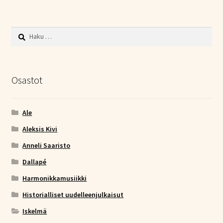
Haku:
Osastot
Ale
Aleksis Kivi
Anneli Saaristo
Dallapé
Harmonikkamusiikki
Historialliset uudelleenjulkaisut
Iskelmä