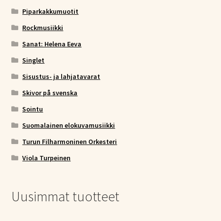
Piparkakkumuotit
Rockmusiikki
Sanat: Helena Eeva
Singlet
Sisustus- ja lahjatavarat
Skivor på svenska
Sointu
Suomalainen elokuvamusiikki
Turun Filharmoninen Orkesteri
Viola Turpeinen
Uusimmat tuotteet